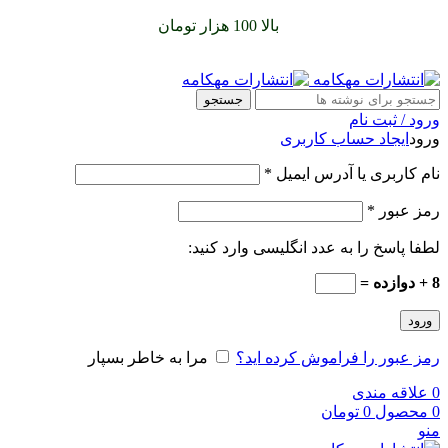
سفارشات خود را برای
بالا 100 هزار تومان
را با پیک رایگان تجربه
کنید
جستجو
ورود / ثبت نام
ورود
ایجاد حساب کاربری
نام کاربری یا آدرس ایمیل
*
رمز عبور
*
لطفا پاسخ را به عدد انگلیسی وارد کنید:
8 + دوازده =
ورود
رمز عبور را فراموش کرده اید؟
مرا به خاطر بسپار
0
علاقه مندی
0
محصول
0
تومان
منو