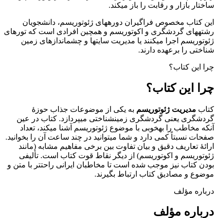
ساختار بازار و رقابت را باز می­کند.
این کتاب مخصوص فراگیران دوره­های ژئوتوریسم، دانشجویان
رشته­های گردشگری و اکوتوریسم و همچین افرادی است که تورهای
ژئوتوریسم اجرا می­کنند یا مدیریت سایت­ها و چشم­­اندازهای زمین­‌
شناختی را برعهده دارند.
چرا این کتاب؟
چرا این کتاب؟
کتاب
مدیریت ژئوتوریسم
به یکی از موضوعات جذاب حوزۀ
گردشگری یعنی گردشگری زمین­شناختی می­پردازد. کتاب در عین
آنکه مخاطب را به­خوبی با موضوع ژئوتوریسم آشنا می­کند، تعداد
صفحات نسبتاً کمی دارد و شما می­توانید در چند ساعت آن را بخوانید.
ارائۀ تعاریف دقیق و بیان تفاوت بین برخی مفاهیم مشابه (مانند
ژئوتوریسم و اکوتوریسم) از دیگر نقاط قوت کتاب است. تألیفی
بودن کتاب نیز موجب شده است تا مخاطبان ایرانی راحت­تر با متن و
موضوع و مصادیق کتاب ارتباط بگیرند.
درباره مؤلف
درباره مؤلف