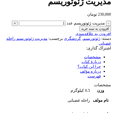
مدیریت ژئوتوریسم
230,000
تومان
مدیریت ژئوتوریسم عدد
افزودن به سبد خرید
افزودن به علاقه‌مندی
دسته:
ژئوتوریسم
,
گردشگری
برچسب:
مدیریت ژئوتوریسم راحله
غضبانی
اشتراک گذاری:
مشخصات
دربارهٔ کتاب
چرا این کتاب؟
درباره مؤلف
فهرست
مشخصات
وزن
0.5 کیلوگرم
نام مولف
راحله غضبانی