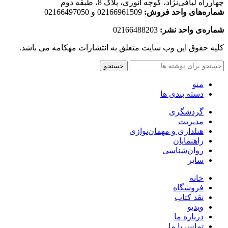
چهارراه لبافی‌نژاد، کوچه انوری، پلاک 8، طبقه دوم
شماره‌های واحد فروش:
02166961509 و 02166497050
شماره‌‌ی واحد نشر:
02166488203
کلیه حقوق این وب سایت متعلق به انتشارات مهکامه می باشد.
جستجو
منو
دسته بندی ها
گردشگری
مدیریت
هتلداری و مهمان‌نوازی
راهنمایان
روان‌شناسی
سایر
خانه
فروشگاه
نقد کتاب
ویدیو
درباره‌ ما
تماس با ما