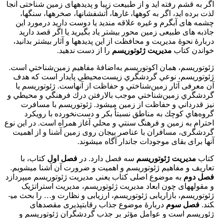
اگر به قشم رفته­ اید و از طبیعت زیبا و پدیده­های زمین­ شناختی آنجا
لذت برده ­اید، اگر به کوه­ها، غارها، آتشفشان­ها، صخره­ها، سنگ­ها،
چشمه­ های آب­گرم و غیره علاقه ­مندید یا دوست دارید درمورد این
جاذبه­ های طبیعی زمین­ محور بیشتر یاد بگیرید یا اگر قصد دارید
دربارۀ نحوۀ مدیریت و محافظت از این پدیده­ها و آثار بیشتر بدانید،
خواندن کتاب
مدیریت ژئوتوریسم
را از دست ندهید.
ژئوتوريسم، همان اكوتوريسم به‌اضافۀ مفاهيم زمين‌شناختي است.
ژئوتوريسم، نوعي گردشگري زيست‌محيطي پايدار است که هدف
آن معرفی آثار زمين‌شناختي و حفاظت از آنهاست. ژئوتوريسم یا
گردشگري زمين‌شناختي موجب بالارفتن درك فرهنگي و محيطي و
نيز قدرداني و حفاظت از زمين می­شود. ژئوتوريسم با مسافرت
گروه‌هاي كوچك به مناطق نسبتاً بكر و دست‌نخورده با رويكرد
احترام به زمين و فرهنگ سنتي و محلي آغاز همراه است. در این نوع
گردشگری، مسافران با عناصر بی­جان روی زمین آشنا و از اهمیت
آنها برای بقای موجودات جاندار آگاه می­شوند.
کتاب
مدیریت ژئوتوریسم
سه فصل دارد. در
فصل اول
کتاب، با
تعاریف و مفاهیم ژئوتوریسم و اهمیت و ضرورت آن آشنا می­شویم.
فصل دوم
به موضوع اصلی کتاب یعنی مدیریت ژئوتوریسم می­پردازد
و مقوله­های چون ابعاد مدیریت ژئوتوریسم، مدیریت استراتژیک
ژئوتوریسم، بازاریابی ژئوتوریسم، ارزیابی و نظارت و… را بحث می­
کند.
فصل سوم
دربارۀ موضوع جذاب رقابت­پذیری مقصدهای
ژئوریسم است و عوامل مؤثر بر جذب گردشگران ژئوتوریسم و