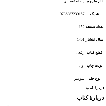
نام مترجم
راحله غضبانی
شابک
9786887239157
تعداد صفحه
152
سال انتشار
1401
قطع کتاب
رقعی
نوبت چاپ
اول
نوع جلد
شومیز
دربارهٔ کتاب
دربارهٔ کتاب