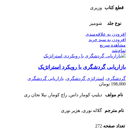
قطع کتاب
وزیری
نوع جلد
شومیز
افزودن به علاقه‌مندی
افزودن به سبد خرید
مشاهده سریع
تمام‌شد
بازاریابی گردشگری با رویکرد استراتژیک
گردشگری
,
استراتژی گردشگری
,
بازاریابی گردشگری
198,000
تومان
نام مولف
دیلیپ کومار داس, راج کومار, نیلا نجان ری
نام مترجم
گلاله نوری, هژیر نوری
تعداد صفحه
272