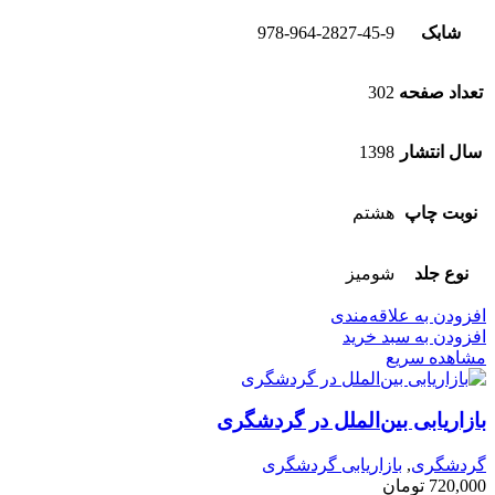
شابک
978-964-2827-45-9
تعداد صفحه
302
سال انتشار
1398
نوبت چاپ
هشتم
نوع جلد
شومیز
افزودن به علاقه‌مندی
افزودن به سبد خرید
مشاهده سریع
بازاریابی بین‌الملل در گردشگری
گردشگری
,
بازاریابی گردشگری
720,000
تومان