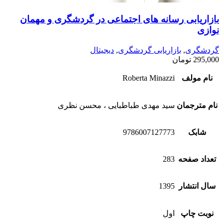
بازاریابی رسانه های اجتماعی در گردشگری و مهمان
نوازی
گردشگری
,
بازاریابی گردشگری
,
دیجیتال
295,000
تومان
نام مولف
Roberta Minazzi
نام مترجمان
سید مهدی طباطبایی ، محسن نظری
شابک
9786007127773
تعداد صفحه
283
سال انتشار
1395
نوبت چاپ
اول