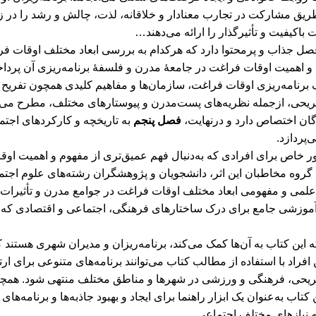
 طریق مشارکت در تجارب معنادار و خلاقانه، لذت، چالش و رشد را در زن
باکیفیت و تأثیرگذار را ارائه می‌دهند…
فصل جذاب و پرمحتوا دارد که هرکدام به بررسی ابعاد مختلف اوقات فرا
 اهمیت اوقات فراغت در جامعۀ مدرن و فلسفۀ برنامه‌ریزی آن پرداخت
برنامه‌ریزی اوقات فراغت، سازمان‌ها و مفاهیم کلیدی همچون تفریح و
فریحی، ازجمله نظریه‌های پست‌مدرن و پیوستارهای مختلف، مطرح می
ان اختصاص دارد و درنهایت،
فصل پنجم
به تاریخچه و کارکردهای اجتم
‌پردازد.
ور خاص برای افرادی که به‌دنبال فهم عمیق‌تری از مفهوم و اهمیت 
روه مخاطبان این اثر، دانشجویان و پژوهشگران رشته‌های علوم اجتم
ل علمی و مفهومی ابعاد مختلف اوقات فراغت در جوامع مدرن و تأثیرات آ
 آموزشی جامع برای درک ساختارهای فرهنگی، اجتماعی و اقتصادی که بر 
 این کتاب به آن‌ها کمک می‌کند، برنامه‌ریزان و مدیران شهری هستند 
ن افراد با استفاده از مطالب کتاب می‌توانند برنامه‌های متنوعی برای
فریحی، فرهنگی و ورزشی در شهرها و مناطق مختلف منتهی شود. همچ
ین کتاب به‌عنوان یک ابزار راهنما برای ایجاد و بهبود جاذبه‌ها و برنامه‌
به نیازهای مختلف اجتماعی.