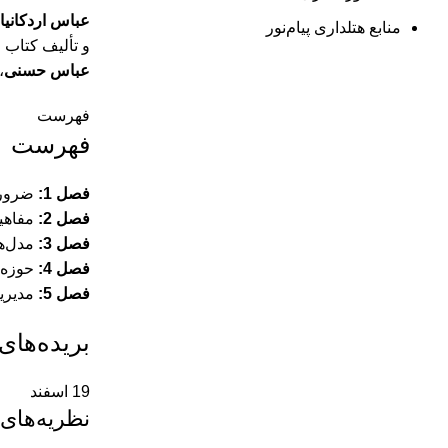
عباس اردکانیا
منابع هتلداری پیام‌نور
و تألیف کتاب و
عباس حسنی
،
فهرست
فهرست
فصل 1:
ضرورت
فصل 2:
مفاهيم
فصل 3:
مدل‌ها
فصل 4:
حوزه‌ه
فصل 5:
مديريت
بریده‌های
19
اسفند
نظریه‌های