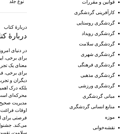
نوع جلد
قوانین و مقررات
کارآفرینی گردشگری
گردشگری روستایی
دربارهٔ کتاب
گردشگری رویداد
دربارهٔ کت
گردشگری سلامت
در دنیای امروز
گردشگری شهری
برای برخی، این
گردشگری فرهنگی
معنای یک تجرب
برای برخی، فر
گردشگری مذهبی
دیگران و تجرب
گردشگری ورزشی
بلکه درک اهمی
محرکه‌ای است ب
مبانی گردشگری
مدیریت صحیح ب
منابع انسانی گردشگری
اوقات فراغت د
موزه
فرصتی برای اس
می‌کند. جشنوا
نقشه‌خوانی
سلامت، تقویت 