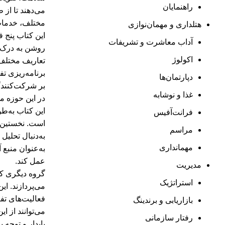
راهنمایان
می‌دهند تا از
مختلف، خدمات 
هتلداری و مهمان‌نوازی
این کتاب پنج 
آداب معاشرت و تشریفات
روشن به درک و
اکولوژ
تعاریف مختلف 
برنامه‌ریزی ت
دپارتمان‌ها
بر شرکت‌کنندگ
غذا و نوشابه
در این حوزه می
این کتاب به‌ط
فرانت‌آفیس
است. نخستین گ
مراسم
به‌دنبال تحلی
مهمانداری
به‌عنوان منبع
عمل کند.
مدیریت
گروه دیگری که
استراتژیک
می‌پردازند. ای
فعالیت‌های ت
بازاریابی و برندینگ
می‌توانند از ا
رفتار سازمانی
پایدار و توجه 