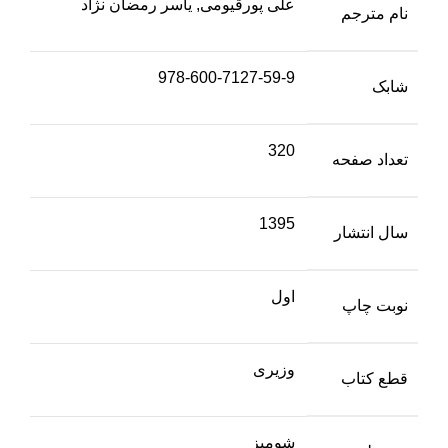
علی پورقیومی, یاسر رمضان نژاد
نام مترجم
978-600-7127-59-9
شابک
320
تعداد صفحه
1395
سال انتشار
اول
نوبت چاپ
وزیری
قطع کتاب
شومیز