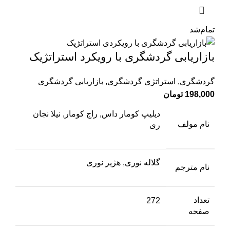
تمام‌شد
بازاریابی گردشگری با رویکرد استراتژیک
گردشگری
,
استراتژی گردشگری
,
بازاریابی گردشگری
198,000
تومان
دیلیپ کومار داس, راج کومار, نیلا نجان
نام مولف
ری
گلاله نوری, هژیر نوری
نام مترجم
تعداد
272
صفحه