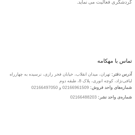
گردشگری فعالیت می نماید.
لینک های سریع
درباره ما
تماس با ما
فروشگاه
تماس با مهکامه
آدرس دفتر:
تهران، میدان انقلاب، خیابان فخر رازی، نرسیده به چهارراه
لبافی‌نژاد، کوچه انوری، پلاک 8، طبقه دوم
شماره‌های واحد فروش:
02166961509 و 02166497050
شماره‌‌ی واحد نشر:
02166488203
کلیه حقوق این وب سایت متعلق به انتشارات مهکامه می باشد.