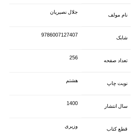
جلال نصیریان
نام مولف
9786007127407
شابک
256
تعداد صفحه
هشتم
نوبت چاپ
1400
سال انتشار
وزیری
قطع کتاب