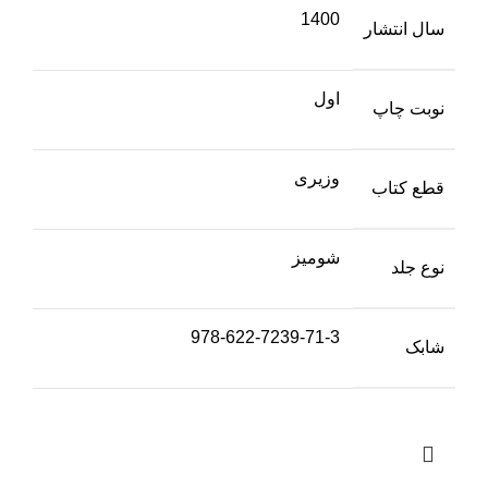
1400
سال انتشار
اول
نوبت چاپ
وزیری
قطع کتاب
شومیز
نوع جلد
978-622-7239-71-3
شابک