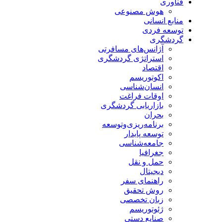
فناوری
هوش مصنوعی
منابع انسانی
توسعه فردی
گردشگری
آژانس‌های مسافرتی
استراتژی گردشگری
اقتصاد
اکوتوریسم
انسان‌شناسی
اوقات فراغت
بازاریابی گردشگری
بحران
برنامه‌ریزی‌وتوسعه
توسعه پایدار
جامعه‌شناسی
جغرافیا
حمل و نقل
دیجیتال
راهنمای سفر
روش تحقیق
زبان تخصصی
ژئوتوریسم
صنایع دستی