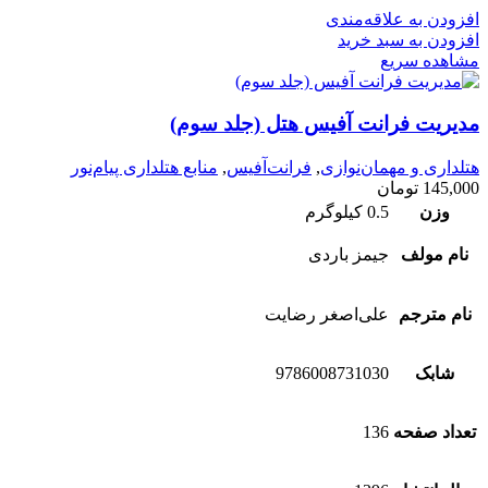
افزودن به علاقه‌مندی
افزودن به سبد خرید
مشاهده سریع
مدیریت فرانت آفیس هتل (جلد سوم)
هتلداری و مهمان‌نوازی
,
فرانت‌آفیس
,
منابع هتلداری پیام‌نور
145,000
تومان
وزن
0.5 کیلوگرم
نام مولف
جیمز باردی
نام مترجم
علی‌اصغر رضایت
شابک
9786008731030
تعداد صفحه
136