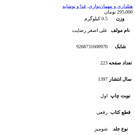
هتلداری و مهمان‌نوازی
,
غذا و نوشابه
295,000
تومان
وزن
0.5 کیلوگرم
نام مولف
علی اصغر رضایت
شابک
9268731600970
تعداد صفحه
223
سال انتشار
1397
نوبت چاپ
اول
قطع کتاب
رقعی
نوع جلد
شومیز