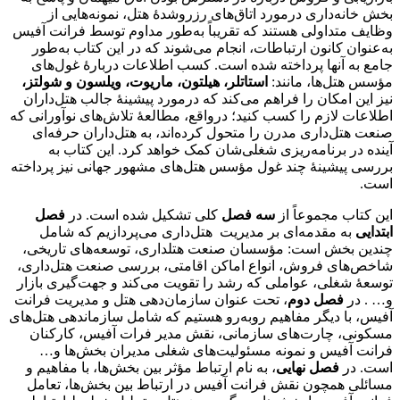
بخش خانه‌داری درمورد اتاق‌های رزروشدۀ هتل، نمونه‌هایی از
وظایف متداولی هستند که تقریباً به‌طور مداوم توسط فرانت آفیس
به‌عنوان کانون ارتباطات، انجام می‌شوند که در این کتاب به‌طور
جامع به آنها پرداخته شده است. کسب اطلاعات دربارۀ غول‌های
مؤسس هتل‌ها، مانند:
استاتلر، هیلتون، ماریوت، ویلسون و شولتز،
نیز این امکان را فراهم می‌کند که درمورد پیشینۀ جالب هتل‌داران
اطلاعات لازم را کسب کنید؛ درواقع، مطالعۀ تلاش‌های نوآورانی که
صنعت هتل‌داری مدرن را متحول کرده‌اند، به هتل‌داران حرفه‌ای
آینده در برنامه‌ریزی شغلی‌شان کمک خواهد کرد. این کتاب به
بررسی پیشینۀ چند غول مؤسس هتل‌های مشهور جهانی نیز پرداخته
است.
این کتاب مجموعاً از
سه فصل
کلی تشکیل شده است. در
فصل
ابتدایی
به مقدمه‌ای بر مدیریت هتل‌داری می‌پردازیم که شامل
چندین بخش است: مؤسسان صنعت هتل‏داری، توسعه‌های تاریخی،
شاخص‌های فروش، انواع اماکن اقامتی، بررسی صنعت هتل‌داری،
توسعۀ شغلی، عواملی که رشد را تقویت می‌کند و جهت‌گیری بازار
و… . در
فصل دوم
، تحت عنوان سازمان‌دهی هتل و مدیریت فرانت
آفیس، با دیگر مفاهیم روبه‌رو هستیم که شامل سازماندهی هتل‌های
مسکونی، چارت‌های سازمانی، نقش مدیر فرات آفیس، کارکنان
فرانت آفیس و نمونه مسئولیت‌های شغلی مدیران بخش‌ها و…
است. در
فصل نهایی
، به نام ارتباط مؤثر بین بخش‌ها، با مفاهیم و
مسائلی همچون نقش فرانت آفیس در ارتباط بین بخش‌ها، تعامل