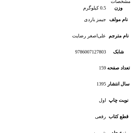
مشخصات
وزن
0.5 کیلوگرم
نام مولف
جیمز باردی
نام مترجم
علی‌اصغر رضایت
شابک
9786007127803
تعداد صفحه
159
سال انتشار
1395
نوبت چاپ
اول
قطع کتاب
رقعی
نوع جلد
شومیز