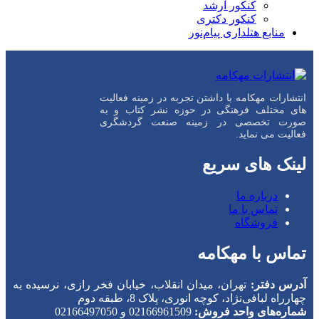
کنکور ارشد
کنکور دکتری
منابع هتلداری پیام‌نور
انتشارات مهکامه با داشتن تجربه در زمینه فعالیت
های مختلف فرهنگی در حوزه نشر کتاب و به
صورت تخصصی در زمینه صنعت گردشگری
فعالیت می نماید.
لینک های سریع
درباره ما
تماس با ما
فروشگاه
تماس با مهکامه
آدرس دفتر:
تهران، میدان انقلاب، خیابان فخر رازی، نرسیده به
چهارراه لبافی‌نژاد، کوچه انوری، پلاک 8، طبقه دوم
شماره‌های واحد فروش:
02166961509 و 02166497050