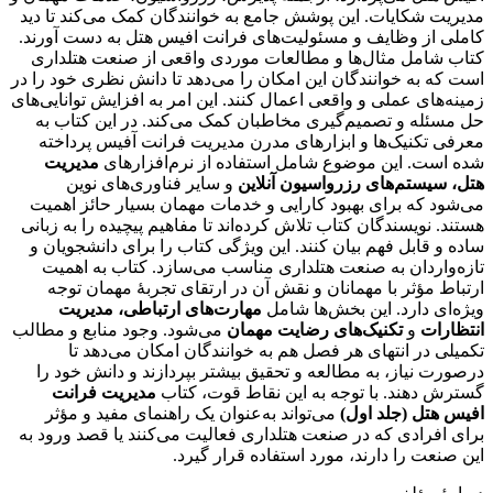
مدیریت شکایات. این پوشش جامع به خوانندگان کمک می‌کند تا دید
کاملی از وظایف و مسئولیت‌های فرانت افیس هتل به دست آورند.
کتاب شامل مثال‌ها و مطالعات موردی واقعی از صنعت هتلداری
است که به خوانندگان این امکان را می‌دهد تا دانش نظری خود را در
زمینه‌های عملی و واقعی اعمال کنند. این امر به افزایش توانایی‌های
حل مسئله و تصمیم‌گیری مخاطبان کمک می‌کند. در این کتاب به
معرفی تکنیک‌ها و ابزارهای مدرن مدیریت فرانت آفیس پرداخته
شده است. این موضوع شامل استفاده از نرم‌افزارهای
مدیریت
هتل، سیستم‌های رزرواسیون آنلاین
و سایر فناوری‌های نوین
می‌شود که برای بهبود کارایی و خدمات مهمان بسیار حائز اهمیت
هستند. نویسندگان کتاب تلاش کرده‌اند تا مفاهیم پیچیده را به زبانی
ساده و قابل فهم بیان کنند. این ویژگی کتاب را برای دانشجویان و
تازه‌واردان به صنعت هتلداری مناسب می‌سازد. کتاب به اهمیت
ارتباط مؤثر با مهمانان و نقش آن در ارتقای تجربۀ مهمان توجه
ویژه‌ای دارد. این بخش‌ها شامل
مهارت‌های ارتباطی، مدیریت
انتظارات
و
تکنیک‌های رضایت مهمان
می‌شود. وجود منابع و مطالب
تکمیلی در انتهای هر فصل هم به خوانندگان امکان می‌دهد تا
درصورت نیاز، به مطالعه و تحقیق بیشتر بپردازند و دانش خود را
گسترش دهند. با توجه به این نقاط قوت، کتاب
مدیریت فرانت
افیس هتل (جلد اول)
می‌تواند به‌عنوان یک راهنمای مفید و مؤثر
برای افرادی که در صنعت هتلداری فعالیت می‌کنند یا قصد ورود به
این صنعت را دارند، مورد استفاده قرار گیرد.