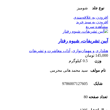
نوع جلد
شومیز
افزودن به علاقه‌مندی
افزودن به سبد خرید
مشاهده سریع
آیین تشریفات، شیوه رفتار
هتلداری و مهمان‌نوازی
,
آداب معاشرت و تشریفات
145,000
تومان
وزن
0.5 کیلوگرم
نام مولف
سید محمد هانی محرمی
شابک
9786007127605
تعداد صفحه
80