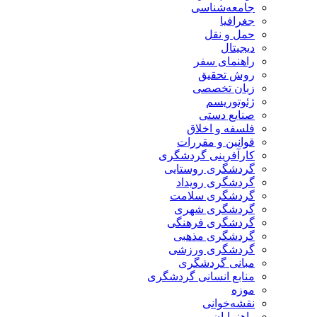
جامعه‌شناسی
جغرافیا
حمل و نقل
دیجیتال
راهنمای سفر
روش تحقیق
زبان تخصصی
ژئوتوریسم
صنایع دستی
فلسفه و اخلاق
قوانین و مقررات
کارآفرینی گردشگری
گردشگری روستایی
گردشگری رویداد
گردشگری سلامت
گردشگری شهری
گردشگری فرهنگی
گردشگری مذهبی
گردشگری ورزشی
مبانی گردشگری
منابع انسانی گردشگری
موزه
نقشه‌خوانی
راهنمایان