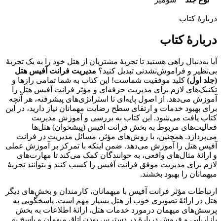
دربارهٔ کتاب
دربارهٔ کتاب
آیا به‌دنبال راهی هستید تا تجربۀ مشتریان از هتل خود را به یک تجربۀ
بی‌نظیر و فراموش‌نشدنی تبدیل کنید؟
مدیریت فرانت آفیس هتل
(جلد اول)
کلید موفقیت شماست! این کتاب به شما تمامی رازها و
تکنیک‌های لازم برای مدیریت حرفه‌ای و مؤثر فرانت آفیس هتل را
آموزش می‌دهد. از اصول پایه‌ای تا استراتژی‌های پیشرفته، هر آنچه
برای بهبود خدمات و ارتقای سطح رضایت مهمانان نیاز دارید، در این
کتاب یافت می‌شود. این کتاب به بررسی و آموزش مدیریت
فعالیت‌های مربوط به بخش فرانت افیس (پیشخوان) هتل‌ها
می‌پردازد. همچنین، با روش‌های مؤثر، مسائل مدیریت در فرانت
آفیس هتل را آموزش می‌دهد. ضمن اینکه با تمرکز بر آموزش عملی
و ارائۀ مثال‌های واقعی، به خوانندگان کمک می‌کند تا مهارت‌های
لازم برای مدیریت موفق فرانت آفیس را کسب کنند و بتوانند تجربۀ
میهمانان را بهبود بخشند.
ارتباطات مؤثر فرانت آفیس با میهمانان، کارمندان و بخش‌های دیگر
هتل در ارائۀ تصویری خوب از هتل بسیار مهم است. پاسخگویی به
پرسش‌های میهمان درمورد خدمات هتل، ارائۀ اطلاعات به بخش
بازاریابی و فروش دربارۀ در دسترس بودن اتاق میهمان و پاسخ به