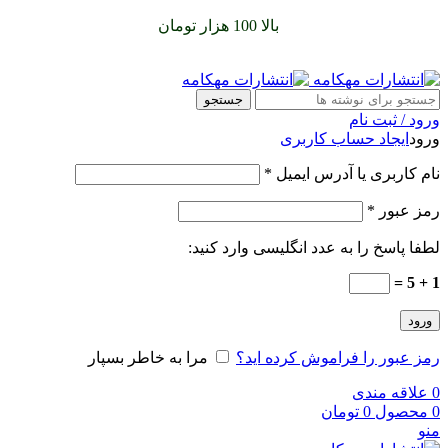
سفارشات خود را برای
بالا 100 هزار تومان
را با پیک رایگان تجربه
کنید
جستجو
ورود / ثبت نام
ورود
ایجاد حساب کاربری
نام کاربری یا آدرس ایمیل
*
رمز عبور
*
لطفا پاسخ را به عدد انگلیسی وارد کنید:
1 + 5 =
ورود
رمز عبور را فراموش کرده اید؟
مرا به خاطر بسپار
0
علاقه مندی
0
محصول
0
تومان
منو