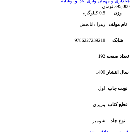
هتلداری و مهمان‌نوازی
,
غذا و نوشابه
395,000
تومان
وزن
0.5 کیلوگرم
نام مولف
زهرا دانابخش
شابک
9786227239218
تعداد صفحه
192
سال انتشار
1400
نوبت چاپ
اول
قطع کتاب
وزیری
نوع جلد
شومیز
افزودن به علاقه‌مندی