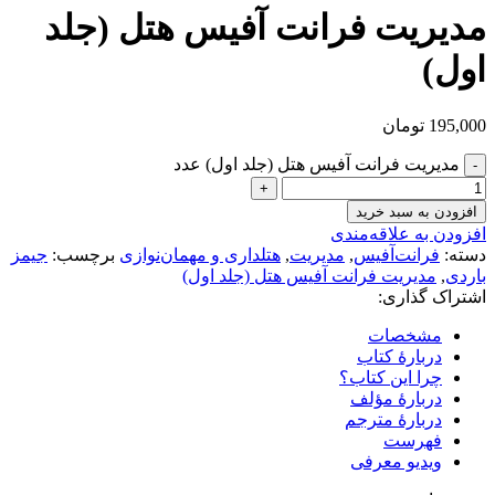
مدیریت فرانت آفیس هتل (جلد
اول)
195,000
تومان
مدیریت فرانت آفیس هتل (جلد اول) عدد
افزودن به سبد خرید
افزودن به علاقه‌مندی
دسته:
فرانت‌آفیس
,
مدیریت
,
هتلداری و مهمان‌نوازی
برچسب:
جیمز
باردی
,
مدیریت فرانت آفیس هتل (جلد اول)
اشتراک گذاری:
مشخصات
دربارهٔ کتاب
چرا این کتاب؟
دربارۀ مؤلف
دربارۀ مترجم
فهرست
ویدیو معرفی