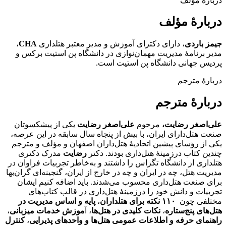
دربارۀ مؤلف
دربارۀ مؤلف
جیمز باردی
، دارای دکترای آموزش و مدیر معتبر هتلداری
CHA
،
مدیر برنامۀ مدیریت مهمان‌نوازی در دانشگاه پن استیت برکس و
پردیس جهانی دانشگاه پن استیت است.
دربارۀ مترجم
دربارۀ مترجم
علی‌اصغر رضایت،
مرحوم
علی‌اصغر رضایت
یکی از پیشکسوتان
صنعت هتل‌دارای ایران، با بیش از پنجاه سال سابقه در این عرصه،
یکی از رؤسای پیشین اتحادیۀ هتل‌داران اصفهان و مؤلف و مترجم
چندین کتاب درزمینۀ هتل‌داری بودند. دکتر
رضایت
مدرک دکتری
هتلداری از دانشگاه تگزاس را داشتند و به‌خاطر تجربیات فراوان در
مدیریت هتل، چه در ایران و چه در خارج از ایران، گنجینه‌ای گران‌بها
برای صنعت هتل‌داری محسوب می‌شدند. باید اضافه کنیم ایشان
تجربیات و دانش خود را درزمینۀ هتل‌داری در قالب کتاب‌های
مختلفی چون
۱۱۰ نکته برای هتلداران
،
پایه و اساس مدیریت در
هتل‌های پنج‌ستاره
،
نکات کلیدی در هتل‌ها
، آ
موزش خدمات میزبانی
،
راهنمای حرفه و اطلاعات عمومی هتل‌ها و واحدهای پذیرایی
،
کنترل