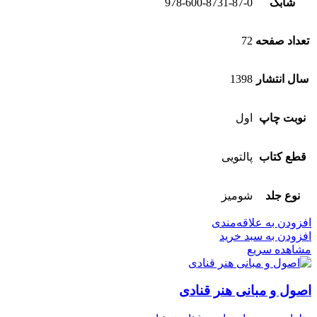
شابک
978-600-8731-87-0
تعداد صفحه
72
سال انتشار
1398
نوبت چاپ
اول
قطع کتاب
پالتویی
نوع جلد
شومیز
افزودن به علاقه‌مندی
افزودن به سبد خرید
مشاهده سریع
اصول و مبانی هنر قنادی