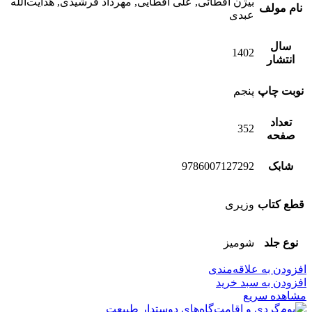
بیژن اقطائی, علی اقطایی, مهرداد فرشیدی, هدایت‌الله
نام مولف
عبدی
سال
1402
انتشار
نوبت چاپ
پنجم
تعداد
352
صفحه
شابک
9786007127292
قطع کتاب
وزیری
نوع جلد
شومیز
افزودن به علاقه‌مندی
افزودن به سبد خرید
مشاهده سریع