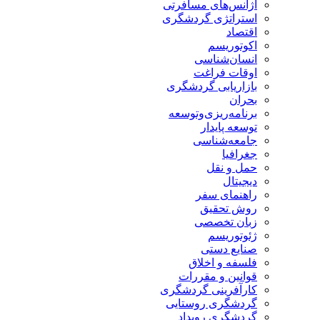
آژانس‌های مسافرتی
استراتژی گردشگری
اقتصاد
اکوتوریسم
انسان‌شناسی
اوقات فراغت
بازاریابی گردشگری
بحران
برنامه‌ریزی‌وتوسعه
توسعه پایدار
جامعه‌شناسی
جغرافیا
حمل و نقل
دیجیتال
راهنمای سفر
روش تحقیق
زبان تخصصی
ژئوتوریسم
صنایع دستی
فلسفه و اخلاق
قوانین و مقررات
کارآفرینی گردشگری
گردشگری روستایی
گردشگری رویداد