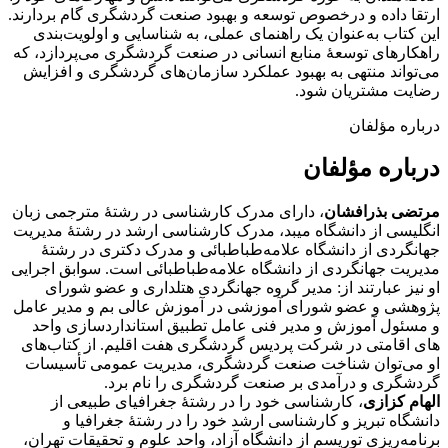
ارتقا داده و درخصوص توسعه و بهبود صنعت گردشگری گام بردارند.
این کتاب به‌عنوان یک راهنمای عملی، به شناسایی و اولویت‌بندی
راهکارهای توسعۀ منابع انسانی در صنعت گردشگری می‌پردازد، که
می‌تواند منتهی به بهبود عملکرد سازمان‌های گردشگری و افزایش
رضایت مشتریان شود.
درباره مؤلفان
درباره مؤلفان
مرتضی بذرافشان
، دارای مدرک کارشناسی در رشتۀ مترجمی زبان
انگلیسی از دانشگاه میبد، مدرک کارشناسی ارشد در رشتۀ مدیریت
جهانگردی از دانشگاه علامه‌طباطبائی و مدرک دکتری در رشتۀ
مدیریت جهانگردی از دانشگاه علامه‌طباطبائی است. سوابق اجرایی
او نیز عبارتند از: مدیر گروه جهانگردی هتلداری و عضو شورای
پژوهشی و عضو شورای آموزشی در آموزش عالی بم و مدیر عامل
و مسئول آموزش و مدیر فنی عامل تطبیق استانداردسازی واحد
های اقامتی در شرکت پردیس گردشگری هفت اقلیم. از کتاب‌های
او می‌توان شناخت صنعت گردشگری، مدیریت عمومی تأسیسات
گردشگری و درآمدی بر صنعت گردشگری را نام برد.
الهام کزازی
، کارشناسی خود را در رشتۀ جغرافیای طبیعی از
دانشگاه تبریز و کارشناسی ارشد خود را در رشتۀ جغرافیا و
برنامه‌ریزی توریسم از دانشگاه آزاد، واحد علوم و تحقیقات تهران،