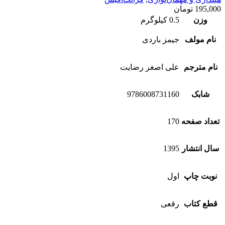
195,000
تومان
وزن
0.5 کیلوگرم
نام مولف
جیمز باردی
نام مترجم
علی اصغر رضایت
شابک
9786008731160
تعداد صفحه
170
سال انتشار
1395
نوبت چاپ
اول
قطع کتاب
رقعی