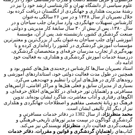
علوم سیاسی از دانشگاه تهران و کارشناسی ارشد خود را نیز در
رشتۀ مدیریت هتلداری و جهانگردی از انگلستان دریافت کرده بود.
جلال نصیریان از سال ۱۳۴۸ و در سن ۲۶ سالگی به‌عنوان
کارشناس تسهیلات جهانگردی، وارد سازمان جلب سیاحان و در
سال ۱۳۸۰، پس از بیش از ۳۰ سال سابقۀ کار مدیریتی و دولتی در
صنعت گردشگری کشور، بازنشسته شد. پس از آن، مؤسسۀ
آموزشی آوای جلب سیاحان به‌عنوان یکی از بزرگ‌ترین و معتبرترین
مؤسسات آموزش گردشگری در کشور را راه‌اندازی کرده و با
بهره‌گیری از تجارب مدرسان حرفه‌ای و متخصصان گردشگری،
درزمینۀ خدمات آموزش گردشگری و هتلداری، به فعالیت خود
ادامه داد.
استاد نصیریان سال‌ها کارشناس درجه‌بندی هتل‌های کشور بود و
همچنین در طول مدت فعالیت دولتی خود، استانداردهای آموزشی و
روندهای کاری در هتل‌های ایران را تنظیم و جهت‌دهی می‌کرد.
بسیاری از مدیران سابق و فعلی هتل‌ها و مراکز اقامتی، آژانس‌های
مسافرتی و راهنمایان تور حرفه‌ای در کلاس‌های اخلاق حرفه‌ای، و
الگوهای رفتاری و آداب معاشرت، شاگرد ایشان بوده‌اند. تدوین
فرهنگ دو زبانۀ تخصصی مفاهیم و اصطلاحات جهانگردی و هتلداری
نیز از دیگر آثار تألیفی ایشان است.
محمد منظرنژاد
، از سال 1382 در دفاتر خدمات مسافرتي و
گردشگري گوناگون در سِمت مدير تورهای تاريخی-فرهنگي و
طبيعت‌گردی فعاليت دارد.
منظرنژاد
نويسندگي نيز مي‌كند.
كتاب‌هاي ر
اهنمايان گردشگری و قوانين و مقررات
،
دفاتر خدمات