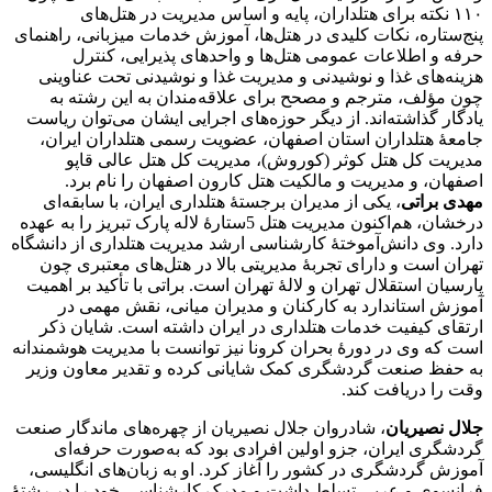
۱۱۰ نکته برای هتلداران، پایه و اساس مدیریت در هتل‌های
پنج‌ستاره، نکات کلیدی در هتل‌ها، آموزش خدمات میزبانی، راهنمای
حرفه و اطلاعات عمومی هتل‌ها و واحدهای پذیرایی، کنترل
هزینه‌های غذا و نوشیدنی و مدیریت غذا و نوشیدنی تحت عناوینی
چون مؤلف، مترجم و مصحح برای علاقه‌مندان به این رشته به
یادگار گذاشته‌اند. از دیگر حوزه‌های اجرایی ایشان می‌توان ریاست
جامعۀ هتلداران استان اصفهان، عضویت رسمی هتلداران ایران،
مدیریت کل هتل کوثر (کوروش)، مدیریت کل هتل عالی قاپو
اصفهان، و مدیریت و مالکیت هتل کارون اصفهان را نام برد.
مهدی براتی
، یکی از مدیران برجستۀ هتلداری ایران، با سابقه‌ای
درخشان، هم‌اکنون مدیریت هتل 5ستارۀ لاله پارک تبریز را به عهده
دارد. وی دانش‌آموختۀ کارشناسی ارشد مدیریت هتلداری از دانشگاه
تهران است و دارای تجربۀ مدیریتی بالا در هتل‌های معتبری چون
پارسیان استقلال تهران و لالۀ تهران است. براتی با تأکید بر اهمیت
آموزش استاندارد به کارکنان و مدیران میانی، نقش مهمی در
ارتقای کیفیت خدمات هتلداری در ایران داشته است. شایان ذکر
است که وی در دورۀ بحران کرونا نیز توانست با مدیریت هوشمندانه
به حفظ صنعت گردشگری کمک شایانی کرده و تقدیر معاون وزیر
وقت را دریافت کند.
جلال نصیریان
، شادروان جلال نصیریان از چهره‌های ماندگار صنعت
گردشگری ایران، جزو اولین افرادی بود که به‌صورت حرفه‌ای
آموزش گردشگری در کشور را آغاز کرد. او به زبان‌های انگلیسی،
فرانسوی و عربی تسلط داشت و مدرک کارشناسی خود را در رشتۀ