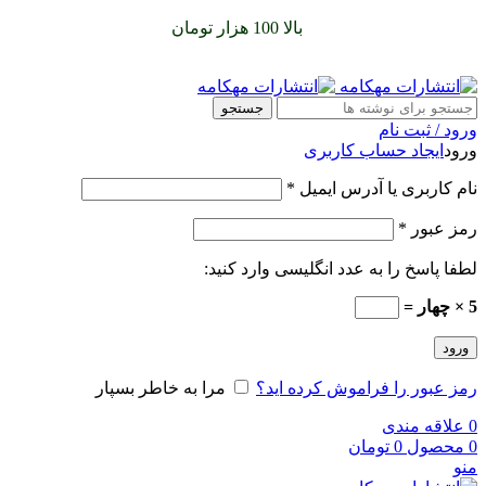
سفارشات خود را برای
بالا 100 هزار تومان
را با پیک رایگان تجربه
کنید
جستجو
ورود / ثبت نام
ورود
ایجاد حساب کاربری
نام کاربری یا آدرس ایمیل
*
رمز عبور
*
لطفا پاسخ را به عدد انگلیسی وارد کنید:
5 × چهار =
ورود
رمز عبور را فراموش کرده اید؟
مرا به خاطر بسپار
0
علاقه مندی
0
محصول
0
تومان
منو