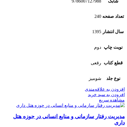
شابک
9786007127988
تعداد صفحه
240
سال انتشار
1395
نوبت چاپ
دوم
قطع کتاب
رقعی
نوع جلد
شومیز
افزودن به علاقه‌مندی
افزودن به سبد خرید
مشاهده سریع
مدیریت رفتار سازمانی و منابع انسانی در حوزه هتل
داری