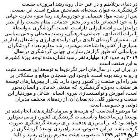
در دنیای پرتلاطم و در عین حال روبه‌رشد امروزی، صنعت
گردشگری به‌عنوان نسخه‌ای شفابخش مطرح است. این صنعت،
پس از نفت، مواد شیمیایی و خودروسازی، رتبۀ سوم تجارت جهانی
را به خود اختصاص داده و در بخش خدمات، مقام نخست را از نظر
درآمدزایی و اشتغال‌زایی داراست. اهمیت گردشگری به‌واسطۀ
تأثیرات اقتصادی، اجتماعی-فرهنگی، زیست‌محیطی و حتی سیاسی
آن، به‌عنوان گزینه‌ای کلیدی برای درآمدهای ارزی و اشتغال پایدار در
بسیاری از کشورها شناخته می‌شود. رشد مداوم تعداد گردشگران
بین‌المللی که طبق گزارش سازمان جهانی گردشگری در
سال
۲۰۱۹
به حدود
۱٫۴ میلیارد نفر
رسید نشان‌دهندۀ توجه ویژۀ کشورها
به این صنعت است.
در ایران نیز، در سال‌های اخیر نگرش‌ها به توسعۀ این صنعت مثبت
و رو به رشد بوده است. باوجود این، همچنان موانع و مشکلاتی بر
سر راه این صنعت در کشور وجود دارد. یکی از پیش‌نیازهای توسعۀ
هر صنعتی، به‌ویژه گردشگری که صنعتی خدماتی و انسان‌محور
است، آموزش و توانمندسازی نیروی انسانی شاغل و موردنیاز این
صنعت و به‌طور کلی، ذی‌نفعان آن، از رده‌های مختلف مدیران
دولتی و خصوصی است.
اما موضوع اینجاست که هزینه‌ها و سرمایه‌گذاری‌های انجام‌شده در
توسعۀ زیرساخت‌ها و تأسیسات گردشگری کشور، زمانی سودآور
خواهد بود که برنامه‌ریزی هدفمند برای توسعۀ گردشگری صورت
گرفته باشد. در این خصوص، سند راهبردی توسعۀ گردشگری در
تاریخ ۲۹ تیر ۱۳۹۹
به تصویب هیئت محترم وزیران رسید و کلیۀ