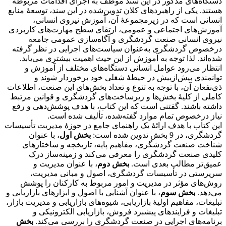
دستگاه‌های مذکور در این سند موظف به اجرای اقدامات مربوطه
هستند. یکی از راهبردهای کلان تدوین‌شده در این سند، توسعۀ منابع
انسانی است که در زیرمجموعۀ آن، آموزش نیروی انسانی،
آموزش‌های اجتماعی و عمومی، ارتقای سطح مهارت‌های کاربردی
نیروی انسانی صنعت گردشگری و آگاه‌سازی عمومی جامعه
درخصوص گردشگری به‌عنوان سیاست‌های اجرایی در نظر گرفته
شده‌اند. لذا توجه به آموزش از این حیث اهمیت بیشتری می‌یابد.
انتظار می‌رود عوامل انسانی دستگاه‌های مختلف از آموزش و
توانمندی بیش‌ازپیش در حیطۀ شغلی خود برخوردار شوند و
ذی‌نفعان آن، با توجه به تنوع و تعداد بخش‌های این صنعت، اطلاعات
کاملی از کلیۀ بخش‌ها و زیرساخت‌های گردشگری و قوانین مرتبط
داشته باشند. گفتنی است که این کتاب، با هدف پوشش‌دهی و رفع
نیاز درخصوص تمام موارد گفته‌شده، تألیف شده است.
این کتاب با هدف ارائۀ یک راهنمای جامع در حوزۀ مدیریت تأسیسات
گردشگری، در 9 بخش تدوین شده است:
بخش اول
، با عنوان
شناخت صنعت گردشگری، مفاهیم پایه، تاریخچه و ساختارهای
کلیدی صنعت گردشگری را معرفی می‌کند و زمینه‌ساز درک
عمیق‌تر مطالب بعدی است.
بخش دوم
، با عنوان مدیریت و
سرپرستی در تأسیسات گردشگری، اصول و مبانی مدیریت،
روش‌های مؤثر در مدیریت و امور مربوط به کارکنان را پوشش
می‌دهد.
بخش سوم
، با عنوان آشنایی با اصول و ابزارهای بازاریابی و
تبلیغات، مفاهیم اولیۀ بازاریابی، شیوه‌های بازاریابی و مدیریت بازار،
تبلیغات و فرایندهای پیشبرد فروش، بازاریابی الکترونیکی و
برنامه‌های اجرایی در صنعت گردشگری را بررسی می‌کند.
بخش