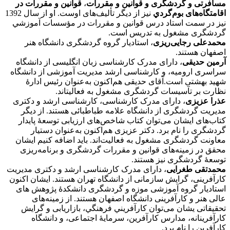
مسافرتی و گردشگری و قوانين و مقررات
،
قوانين و مقررات در
اقامتگاه‌های بوم‌گردي
نیز از دیگر تأليف‌های اوست. او از سال 1392
نيز در سمت استاد درس قوانين و مقررات در مؤسسات آموزشي
گردشگری مشغول به تدريس است.
محمدعلی رجایی‌ریزی
، استادیار گروه گردشگری دانشگاه هنر
اصفهان هستند.
آرمین حدیقی
، دارای مدرک کارشناسی زبان انگلیسی از دانشگاه
سراسری ارومیه، و کارشناسی ارشد مدیریت آموزشی از دانشگاه
شهید بهشتی است.آقای حدیقی هم‌اکنون به‌عنوان رئیس ادارۀ
نظارت بر تآسیسات گردشگری مشغول به فعالیت‎اند.
عذرا عزیزی
، دارای مدرک کارشناسی، کارشناسی ارشد و دکتری
مدیریت گردشگری از دانشگاه علامه طباطبائی هستند. از دیگر
کتاب‌های ایشان می‌توان کتاب شاخص‌های ارزیابی توسعۀ پایدار
گردشگری را نام برد. دکتر عزیزی هم‌اکنون به‌عنوان دستیار
معاونت گردشگری مشغول به فعالیت‌اند. باید اضافه کنیم ایشان
محقق در زمینه‌های قوانین و مقررات گردشگری و برنامه‌ریزی
توسعۀ گردشگری نیز هستند.
محمدتقی طغرایی
، دارای مدرک کارشناسی ارشد و دکتری مدیریت
کارآفرینی، گرایش سازمانی از دانشگاه تهران هستند. ایشان اکنون
استادیار گروه آموزشی موزه و گردشگری دانشکدۀ پژوهش های
عالی هنر و کارآفرینی دانشگاه اصفهان هستند. از زمینه‌‌های
تحقیقاتی یشان می‌توان کارآفريني فرهنگي، بازاریابی و گرايش
کارآفرينانه، مدارس کارآفرين، سرمایۀ اجتماعی، و دانشگاه
کارآفرين را نام برد.