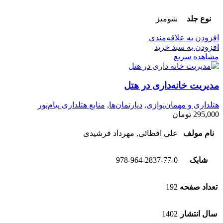
نوع جلد
شومیز
افزودن به علاقه‌مندی
افزودن به سبد خرید
مشاهده سریع
مدیریت خانه‌داری در هتل
هتلداری و مهمان‌نوازی
,
دپارتمان‌ها
,
منابع هتلداری پیام‌نور
295,000
تومان
نام مولف
علی اقطائی, مهرداد فرشیدی
شابک
978-964-2837-77-0
تعداد صفحه
192
سال انتشار
1402