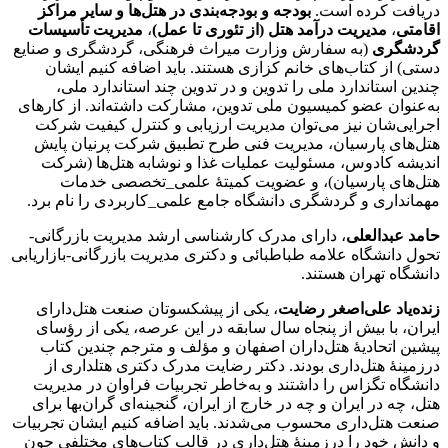
دریافت کرده است.
بودجه و بودجه‌بندی در هتل‌ها و سایر مراکز
اقامتی
،
مدیریت درآمد هتل (از تئوری تا عمل)
،
مدیریت تأسیسات
گردشگری
(به سفارش وزارت میراث فرهنگی، گردشگری و صنایع
دستی) از کتاب‌های خانم کزازی هستند. باید اضافه کنیم ایشان
چندین استاندارد ملی را تدوین و در تدوین چند استاندارد ملی،
به‌عنوان عضو کمیسیون ملی تدوین، مشارکت داشته‌اند. از کارهای
اجرایی‌شان نیز می‌توان مدیریت ارزیابی و کنترل کیفیت شرکت
هتل‌های پارسیان، مدیریت فنی طرح تطبیق شرکت پرنیان پایش
اندیشه کادوس، مسئولیت عملیات غذا و نوشابه هتل‌ها (شرکت
هتل‌های پارسیان)، و عضویت کمیتۀ علمی_تخصصی خدمات
مهمانداری و گردشگری دانشگاه جامع علمی_کاربردی را نام برد.
حامد عبدالعلی
، دارای مدرک کارشناسی ارشد مدیریت بازرگانی-
تحول دانشگاه علامه طباطبائی و دکتری مدیریت بازرگانی-بازاریابی
دانشگاه تهران هستند.
زنده‌یاد علی‌اصغر رضایت
، یکی از پیشکسوتان صنعت هتل‌دارای
ایران، با بیش از پنجاه سال سابقه در این عرصه، یکی از رؤسای
پیشین اتحادیۀ هتل‌داران اصفهان و مؤلف و مترجم چندین کتاب
درزمینۀ هتل‌داری بودند. دکتر رضایت مدرک دکتری هتلداری از
دانشگاه تگزاس را داشتند و به‌خاطر تجربیات فراوان در مدیریت
هتل، چه در ایران و چه در خارج از ایران، گنجینه‌ای گران‌بها برای
صنعت هتل‌داری محسوب می‌شدند. باید اضافه کنیم ایشان تجربیات
و دانش خود را درزمینۀ هتل‌داری در قالب کتاب‌های مختلفی چون