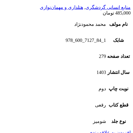
منابع انسانی گردشگری
,
هتلداری و مهمان‌نوازی
485,000
تومان
نام مولف
محمد محمودنژاد
شابک
1_84_7127_600_978
تعداد صفحه
279
سال انتشار
1403
نوبت چاپ
دوم
قطع کتاب
رقعی
نوع جلد
شومیز
افزودن به علاقه‌مندی