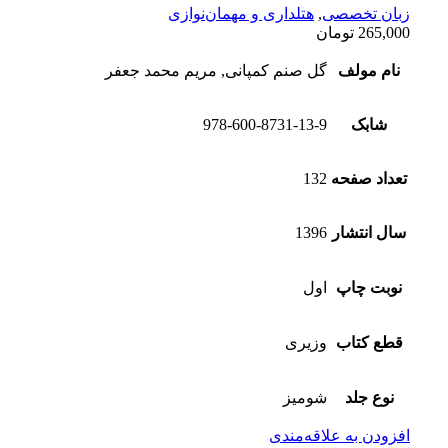
زبان تخصصی
,
هتلداری و مهمان‌نوازی
265,000
تومان
نام مولف
گل صنم کمپانی, مریم محمد جعفر
شابک
978-600-8731-13-9
تعداد صفحه
132
سال انتشار
1396
نوبت چاپ
اول
قطع کتاب
وزیری
نوع جلد
شومیز
افزودن به علاقه‌مندی