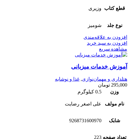
قطع کتاب
وزیری
نوع جلد
شومیز
افزودن به علاقه‌مندی
افزودن به سبد خرید
مشاهده سریع
آموزش خدمات میزبانی
هتلداری و مهمان‌نوازی
,
غذا و نوشابه
295,000
تومان
وزن
0.5 کیلوگرم
نام مولف
علی اصغر رضایت
شابک
9268731600970
تعداد صفحه
223