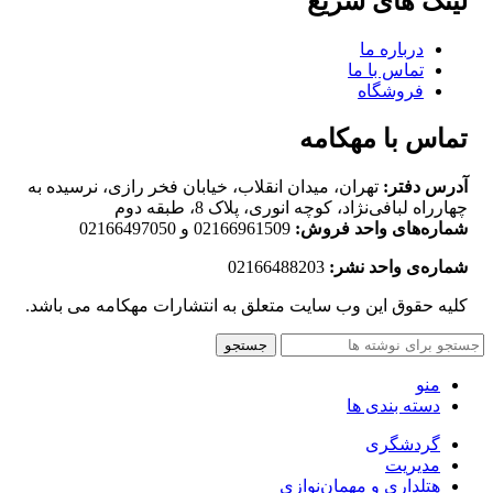
لینک های سریع
درباره ما
تماس با ما
فروشگاه
تماس با مهکامه
آدرس دفتر:
تهران، میدان انقلاب، خیابان فخر رازی، نرسیده به
چهارراه لبافی‌نژاد، کوچه انوری، پلاک 8، طبقه دوم
شماره‌های واحد فروش:
02166961509 و 02166497050
شماره‌‌ی واحد نشر:
02166488203
کلیه حقوق این وب سایت متعلق به انتشارات مهکامه می باشد.
جستجو
منو
دسته بندی ها
گردشگری
مدیریت
هتلداری و مهمان‌نوازی