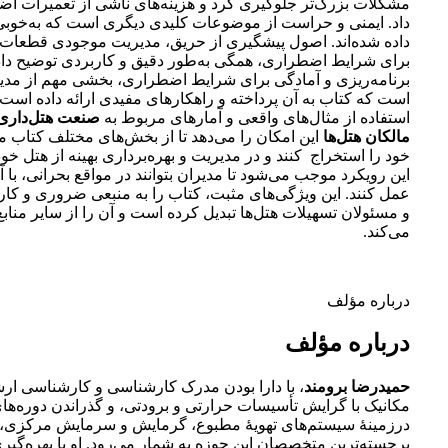
مشکلات بزرگ‌تر جلوگیری کرد و هزینه‌های ناشی از تعمیرات ا
داد. ایمنی و حراست از موضوعات کلیدی دیگری است که به‌خوب
داده شده‌اند. اصول پیشگیری از حریق، مدیریت موجودی قطعات، 
برای شرایط اضطراری، همگی به‌طور دقیق و کاربردی توضیح داده
برنامه‌ریزی و آمادگی برای شرایط اضطراری، بخشی مهم از مدی
است که کتاب به آن پرداخته و راهکارهای مفیدی ارائه داده است. 
استفاده از مثال‌های واقعی و آمارهای مربوط به
صنعت هتل‌داری
مالکان هتل‌ها
این امکان را می‌دهد تا از بخش‌های مختلف کتاب
خود را استخراج کنند و در مدیریت و بهره‌برداری بهینه از هتل خود 
این رویکرد موجب می‌شود تا مدیران بتوانند در مواقع بحرانی، با 
عمل کنند. این ویژگی‌های مثبت، کتاب را به منبعی ضروری و کار
و مسئولان تسهیلات هتل‌ها تبدیل کرده است و آن را از سایر منابع
می‌کند.
درباره مؤلف
درباره مؤلف
حمیدرضا برومند
، با دارا بودن مدرک کارشناسی و کارشناسی ا
مکانیک با گرایش تأسیسات حرارتی و برودتی، و گذراندن دوره‌
درزمینۀ سیستم‌های تهویۀ مطبوع، گرمایش و سرمایش مرکزی، 
برجسته‌ترین متخصصان این حوزه به شمار می‌رود. او با بهره‌گیر