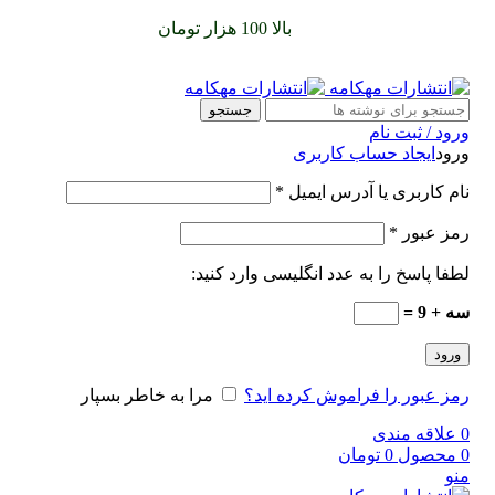
سفارشات خود را برای
بالا 100 هزار تومان
را با پیک رایگان تجربه
کنید
جستجو
ورود / ثبت نام
ورود
ایجاد حساب کاربری
نام کاربری یا آدرس ایمیل
*
رمز عبور
*
لطفا پاسخ را به عدد انگلیسی وارد کنید:
سه + 9 =
ورود
رمز عبور را فراموش کرده اید؟
مرا به خاطر بسپار
0
علاقه مندی
0
محصول
0
تومان
منو