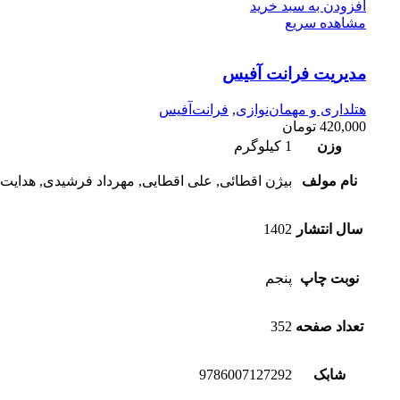
افزودن به سبد خرید
مشاهده سریع
مدیریت فرانت آفیس
هتلداری و مهمان‌نوازی
,
فرانت‌آفیس
420,000
تومان
وزن
1 کیلوگرم
نام مولف
بیژن اقطائی, علی اقطایی, مهرداد فرشیدی, هدایت‌ا
سال انتشار
1402
نوبت چاپ
پنجم
تعداد صفحه
352
شابک
9786007127292