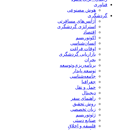
فناوری
هوش مصنوعی
گردشگری
آژانس‌های مسافرتی
استراتژی گردشگری
اقتصاد
اکوتوریسم
انسان‌شناسی
اوقات فراغت
بازاریابی گردشگری
بحران
برنامه‌ریزی‌وتوسعه
توسعه پایدار
جامعه‌شناسی
جغرافیا
حمل و نقل
دیجیتال
راهنمای سفر
روش تحقیق
زبان تخصصی
ژئوتوریسم
صنایع دستی
فلسفه و اخلاق