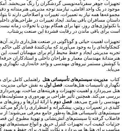
تجهیزات جوهر سفرنامه‌نویسی گردشگران را رنگ می‌بخشد. امکا
موجود در یک واحد اقامتی، نیازمند توجه مدیریتی هنرمندانه و دق
مجموعه‌ها همه نیاز به تعمیرات، تغییرات و اصلاحاتی دارند تا بتوا
داستان مسافران باقی بمانند. ایجاد تغییرات در طراحی‌های داخل
با تکنولوژی‌های روز، تنها برای همگام بودن با تحولات زمانه نیس
است برای باقی ماندن در رقابت فشردۀ این صنعت پرشتاب.
تجهیزات اهمیت حیاتی و گوناگونی در صنعت هتل‌داری دارند. آن‌
کنجکاوانه‌ای را به وجود می‌آورند که بیان‌کنندۀ فضای کلی حاکم ب
تجربه مدیریتی ایجاد و حفظ محیط آرام برای میهمانان است. این 
هنرمندانۀ مهندسان معمار و طراحان داخلی و استادکاران حرفه‌ای
با کوشش مستمر نیروهای مهندسی و واحد خانه‌داری، نگهداری و بق
می‌یابد.
کتاب
مدیریت سیستم‌های تأسیساتی هتل
راهنمایی کامل برای م
نگهداری تأسیسات هتل‌هاست.
فصل اول
به نقش حیاتی مدیریت در
هتل می‌پردازد و اهمیت تجهیزات و هزینه‌های ساخت، بهره‌برداری
بررسی می‌کند. همچنین تأثیر طراحی بر بهره‌وری و مسئولیت‌های
مهندسی را شرح می‌دهد.
فصل دوم
با ارائۀ ابزارها و روش‌های م
کلیدی در تعمیرات روتین، پیشگیرانه و اضطراری را بازگو می‌کند.
سیستم‌های تأسیساتی هتل‌ها به‌طور جامع معرفی می‌شوند؛ از س
فاضلاب گرفته تا سیستم‌های آتش‌نشانی و تهویۀ مطبوع. این فص
جزئیات کیفیت آب، تجهیزات کنترل حریق و انواع سیستم‌های تهو
مناسب برای هتل‌ها می‌پردازد و نکات کلیدی برای حفظ و بهبود کا