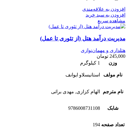
افزودن به علاقه‌مندی
افزودن به سبد خرید
مشاهده سریع
مدیریت درآمد هتل (از تئوری تا عمل)
هتلداری و مهمان‌نوازی
245,000
تومان
وزن
1 کیلوگرم
نام مولف
استانیسلاو ایوانف
نام مترجم
الهام کزازی, مهدی براتی
شابک
9786008731108
تعداد صفحه
194