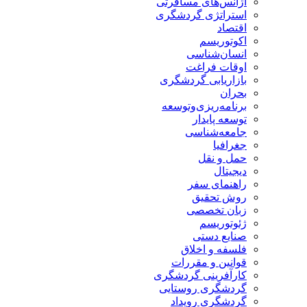
آژانس‌های مسافرتی
استراتژی گردشگری
اقتصاد
اکوتوریسم
انسان‌شناسی
اوقات فراغت
بازاریابی گردشگری
بحران
برنامه‌ریزی‌وتوسعه
توسعه پایدار
جامعه‌شناسی
جغرافیا
حمل و نقل
دیجیتال
راهنمای سفر
روش تحقیق
زبان تخصصی
ژئوتوریسم
صنایع دستی
فلسفه و اخلاق
قوانین و مقررات
کارآفرینی گردشگری
گردشگری روستایی
گردشگری رویداد