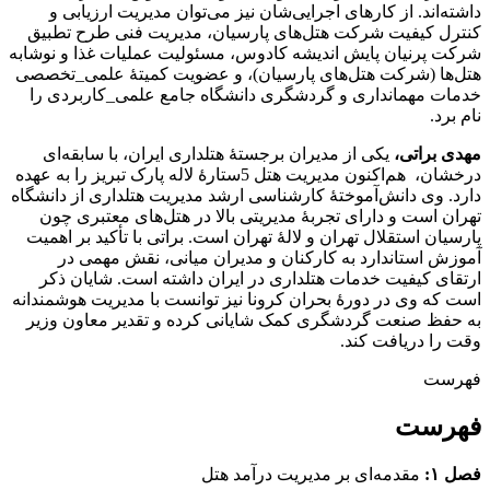
داشته‌اند. از کارهای اجرایی‌شان نیز می‌توان مدیریت ارزیابی و
کنترل کیفیت شرکت هتل‌های پارسیان، مدیریت فنی طرح تطبیق
شرکت پرنیان پایش اندیشه کادوس، مسئولیت عملیات غذا و نوشابه
هتل‌ها (شرکت هتل‌های پارسیان)، و عضویت کمیتۀ علمی_تخصصی
خدمات مهمانداری و گردشگری دانشگاه جامع علمی_کاربردی را
نام برد.
مهدی براتی،
یکی از مدیران برجستۀ هتلداری ایران، با سابقه‌ای
درخشان، هم‌اکنون مدیریت هتل 5ستارۀ لاله پارک تبریز را به عهده
دارد. وی دانش‌آموختۀ کارشناسی ارشد مدیریت هتلداری از دانشگاه
تهران است و دارای تجربۀ مدیریتی بالا در هتل‌های معتبری چون
پارسیان استقلال تهران و لالۀ تهران است. براتی با تأکید بر اهمیت
آموزش استاندارد به کارکنان و مدیران میانی، نقش مهمی در
ارتقای کیفیت خدمات هتلداری در ایران داشته است. شایان ذکر
است که وی در دورۀ بحران کرونا نیز توانست با مدیریت هوشمندانه
به حفظ صنعت گردشگری کمک شایانی کرده و تقدیر معاون وزیر
وقت را دریافت کند.
فهرست
فهرست
فصل ۱:
مقدمه‌ای بر مدیریت درآمد هتل