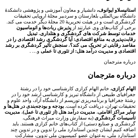
استانیسلاو ایوانوف،
دانشیار و معاون آموزشی و پژوهشی دانشکدۀ
دانشگاه بین‌المللی بلغارستان و سردبیر مجلۀ اروپایی تحقیقات
گردشگری است و در هیئت تحریریۀ 20 مجلۀ دیگر خدمت می کند.
برخی از کتاب‌های وی عبارتند از
پذیرش ربات‌ها و اتوماسیون
خدمات توسط شرکت های گردشگری و هتلداری
،
تبدیل
رقابت‌پذیری به منافع اقتصادی: آیا گردشگری رشد اقتصادی را در
مقاصد رقابتی تر تحریک می کند؟
،
سنجش تأثیر گردشگری بر رشد
اقتصادی و مدیریت درآمد هتل: از تئوری تا عملی
و… .
درباره مترجمان
درباره مترجمان
الهام کزازی،
خانم الهام کزازی کارشناسی خود را در رشتۀ
جغرافیای طبیعی از دانشگاه تبریز و کارشناسی ارشد خود را در
رشتۀ جغرافیا و برنامه‌ریزی توریسم از دانشگاه آزاد، واحد علوم و
تحقیقات تهران، دریافت کرده است.
بودجه و بودجه‌بندی در هتل‌ها و
سایر مراکز اقامتی
،
مدیریت درآمد هتل
(از تئوری تا عمل)
،
مدیریت
تأسیسات گردشگری
(به سفارش وزارت میراث فرهنگی،
گردشگری و صنایع دستی) از کتاب‌های خانم کزازی هستند. باید
اضافه کنیم ایشان چندین استاندارد ملی را تدوین و در تدوین چند
استاندارد ملی، به‌عنوان عضو کمیسیون ملی تدوین، مشارکت