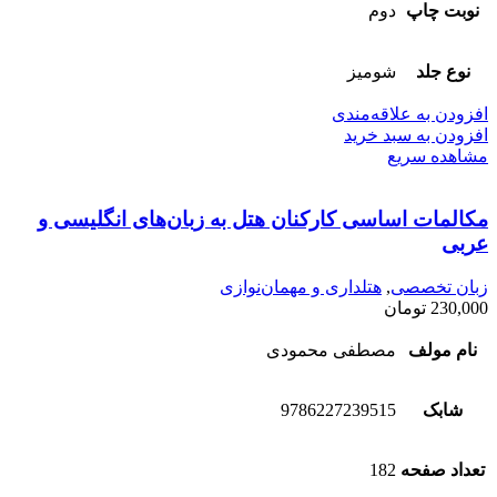
نوبت چاپ
دوم
نوع جلد
شومیز
افزودن به علاقه‌مندی
افزودن به سبد خرید
مشاهده سریع
مکالمات ‌اساسی کارکنان ‌هتل به‌ زبان‌‌های‌ انگلیسی ‌و
‌عربی
زبان تخصصی
,
هتلداری و مهمان‌نوازی
230,000
تومان
نام مولف
مصطفی محمودی
شابک
9786227239515
تعداد صفحه
182