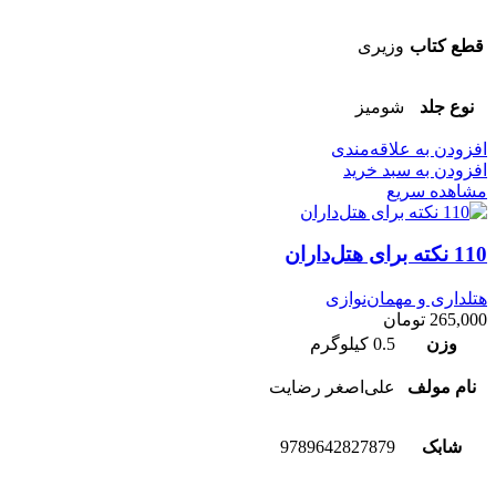
قطع کتاب
وزیری
نوع جلد
شومیز
افزودن به علاقه‌مندی
افزودن به سبد خرید
مشاهده سریع
110 نکته برای هتل‌داران
هتلداری و مهمان‌نوازی
265,000
تومان
وزن
0.5 کیلوگرم
نام مولف
علی‌اصغر رضایت
شابک
9789642827879