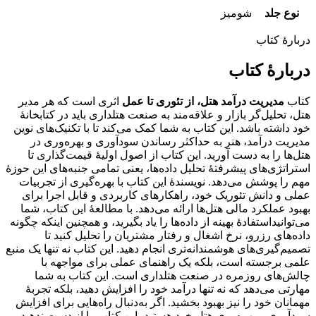
نوع جلد
شومیز
دربارهٔ کتاب
دربارهٔ کتاب
کتاب
مدیریت درآمد هتل، از تئوری تا عمل
اثری است که هر مدیر
هتل، تحلیل‌گر بازار و علاقه‌مند به صنعت هتلداری باید در کتابخانۀ
خود داشته باشد. این کتاب به شما کمک می‌کند تا با تکنیک‌های نوین
مدیریت درآمد، هنر به حداکثر رساندن سودآوری و بهره‌وری در
هتل‌ها را به دست آورید. این کتاب از اصول اولیۀ قیمت‌گذاری تا
استراتژی‌های پیشرفتۀ تحلیل داده‌ها، یعنی تمامی جنبه‌های این حوزۀ
مهم را پوشش می‌دهد. نویسندۀ این کتاب با بهره‌گیری از تجربیات
عملی و دانش تئوریک خود، راهکارهای کاربردی و قابل اجرا برای
بهبود عملکرد مالی هتل‌ها ارائه می‌دهد. با مطالعۀ این کتاب، شما
می‌توانیداستفادۀ بهینه از داده‌ها را یاد بگیرید، و همچنین اینکه چگونه
داده‌های رزرو، نرخ اشغال و رفتار مشتریان را تحلیل کنید تا
تصمیم‌گیری‌های هوشمندانه‌تری انجام دهید. این کتاب نه تنها یک منبع
علمی برجسته است، بلکه یک راهنمای عملی برای مواجهه با
چالش‌های روزمره در صنعت هتلداری است. این کتاب به شما
مهارتی می‌دهد که نه تنها درآمد خود را افزایش دهید، بلکه تجربۀ
مهمانان خود را نیز بهبود بخشید. اگر به‌دنبال راه‌هایی برای افزایش
سودآوری و بهره‌وری هتل خود هستید، این کتاب را از دست ندهید.