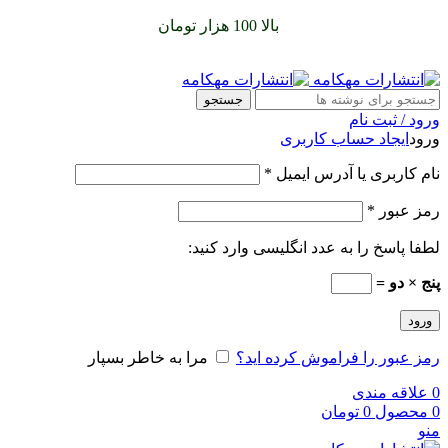
سفارشات خود را برای
بالا 100 هزار تومان
را با پیک رایگان تجربه
کنید
جستجو
ورود / ثبت نام
ورود
ایجاد حساب کاربری
نام کاربری یا آدرس ایمیل
*
رمز عبور
*
لطفا پاسخ را به عدد انگلیسی وارد کنید:
پنج × دو =
ورود
رمز عبور را فراموش کرده اید؟
مرا به خاطر بسپار
0
علاقه مندی
0
محصول
0
تومان
منو