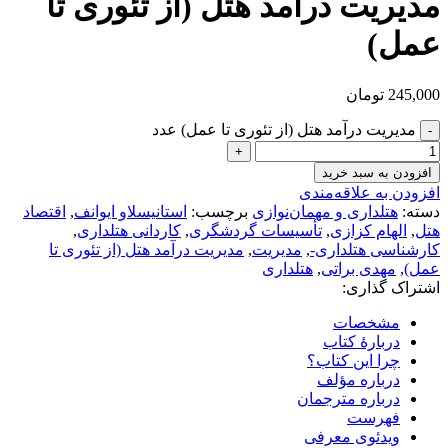
مدیریت درآمد هتل (از تئوری تا
عمل)
245,000
تومان
مدیریت درآمد هتل (از تئوری تا عمل) عدد
افزودن به سبد خرید
افزودن به علاقه‌مندی
دسته:
هتلداری و مهمان‌نوازی
برچسب:
استانیسلاو ایوانف
,
اقتصاد
هتل
,
الهام کزازی
,
تأسیسات گردشگری
,
کاردانی هتلداری
,
کارشناسی هتلداری-
,
مدیریت
,
مدیریت درآمد هتل (از تئوری تا
عمل)
,
مهدی براتی
,
هتلداری
اشتراک گذاری:
مشخصات
دربارهٔ کتاب
چرا این کتاب؟
درباره مؤلف
درباره مترجمان
فهرست
ویدئوی معرفی