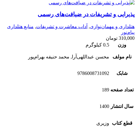
پذیرایی و تشریفات در ضیافت‌های رسمی
هتلداری و مهمان‌نوازی
,
آداب معاشرت و تشریفات
,
منابع هتلداری
پیام‌نور
310,000
تومان
وزن
0.5 کیلوگرم
نام مولف
محسن عبداللهی‌آرا, محمد حنیفه بهرام‌پور
شابک
9786008731092
تعداد صفحه
189
سال انتشار
1400
قطع کتاب
وزیری