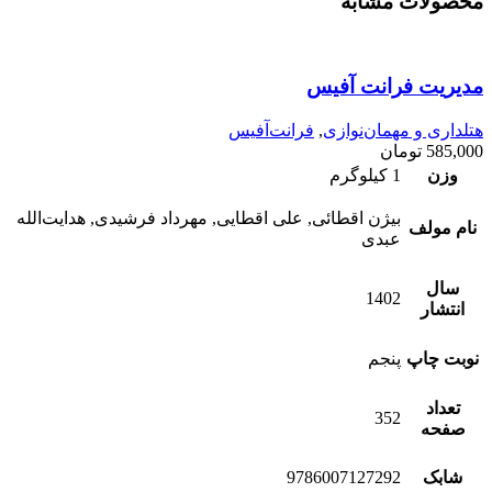
محصولات مشابه
مدیریت فرانت آفیس
هتلداری و مهمان‌نوازی
,
فرانت‌آفیس
585,000
تومان
وزن
1 کیلوگرم
بیژن اقطائی, علی اقطایی, مهرداد فرشیدی, هدایت‌الله
نام مولف
عبدی
سال
1402
انتشار
نوبت چاپ
پنجم
تعداد
352
صفحه
شابک
9786007127292