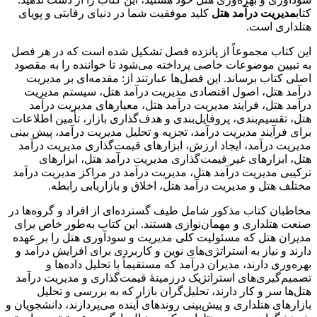
کتاب
مدیریت درآمد هتل
کلید موفقیت شما در دنیای رقابتی و پویای
هتلداری است.
این کتاب مجموعاً از پانزده فصل تشکیل شده است که در هر فصل
به تبیین موضوعات خاصی پرداخته می‌شود تا خواننده را به مقصود
اصلی کتاب برساند. این فصل‌ها عبارتند از: مقدمه‌ای بر مدیریت
درآمد هتل، اصول اقتصادی مدیریت درآمد هتل، سیستم مدیریت
درآمد هتل، فرایند مدیریت درآمد هتل، معیارهای مدیریت درآمد
هتل، تقسیم‌بندی، پروفایل‌بندی و هدف‌گذاری بازار، تأمین اطلاعات
برای فرآیند مدیریت درآمد، تجزیه و تحلیل مدیریت درآمد، پیش بینی
مدیریت درآمد، ایجاد ارزش، ابزارهای قیمت‌گذاری مدیریت درآمد
هتل، ابزارهای غیر قیمت‌گذاری مدیریت درآمد هتل، ابزارهای
ترکیبی مدیریت درآمد هتل، مدیریت درآمد در مراکز مدیریت درآمد
مختلف هتل و مدیریت درآمد هتل، اخلاق و بازاریابی رابطه.
مخاطبان کتاب مذکور شامل طیف گسترده‌ای از افراد و گروه‌ها در
صنعت هتلداری و مهمان‌نوازی هستند. این کتاب به‌طور خاص برای
مدیران هتل که مسئولیت کلی مدیریت و سودآوری هتل را بر عهده
دارند و نیاز به استراتژی‌های نوین و کاربردی برای افزایش درآمد و
بهره‌وری دارند، مدیران درآمد که مستقیماً با تحلیل داده‌ها و
تصمیم‌گیری‌های استراتژیک درزمینۀ قیمت‌گذاری و مدیریت درآمد
هتل‌ها سر و کار دارند، تحلیل‌گران بازار که به بررسی و تحلیل
بازارهای هتلداری و پیش‌بینی روندهای آینده می‌پردازند، دانشجویان و