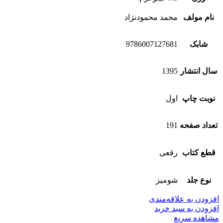
نام مولف
محمد محمودنژاد
شابک
9786007127681
سال انتشار
1395
نوبت چاپ
اول
تعداد صفحه
191
قطع کتاب
رقعی
نوع جلد
شومیز
افزودن به علاقه‌مندی
افزودن به سبد خرید
مشاهده سریع