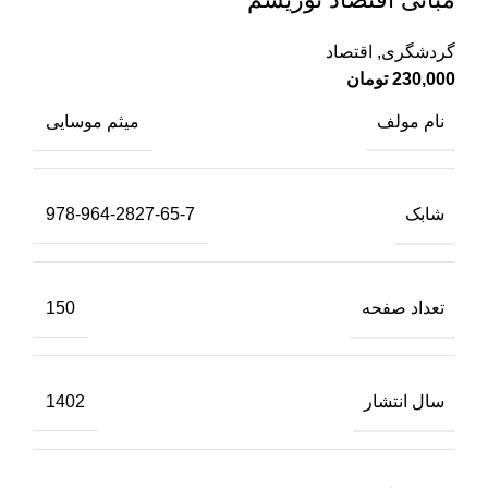
گردشگری
,
اقتصاد
230,000
تومان
نام مولف
میثم موسایی
شابک
978-964-2827-65-7
تعداد صفحه
150
سال انتشار
1402