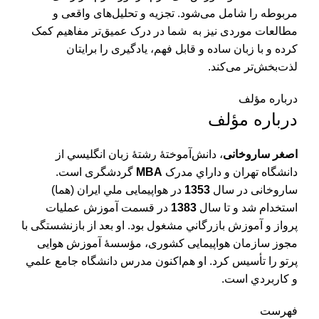
مربوطه را شامل می‌شود. تجزیه و تحلیل‌های واقعی و
مطالعات موردی نیز به شما در درک عمیق‌تر مفاهیم کمک
کرده و با زبان ساده و قابل فهم، یادگیری را برایتان
لذت‌بخش‌تر می‌کند.
درباره مؤلف
درباره مؤلف
اصغر ساروخانی
، دانش‌آموختۀ رشتۀ زبان انگليسي از
دانشگاه تهران و داراي مدرک
MBA
گردشگری است.
ساروخانی در سال
1353
در هواپيمايی ملي ايران (هما)
استخدام شد و تا سال
1383
در قسمت آموزش عمليات
پرواز و آموزش بازرگاني مشغول بود. او بعد از بازنشستگی با
مجوز سازمان هواپيمايی كشوری، مؤسسۀ آموزش هوايی
پرتو را تأسيس كرد. او هم‌اکنون مدرس دانشگاه جامع علمي
و كاربردي است.
فهرست