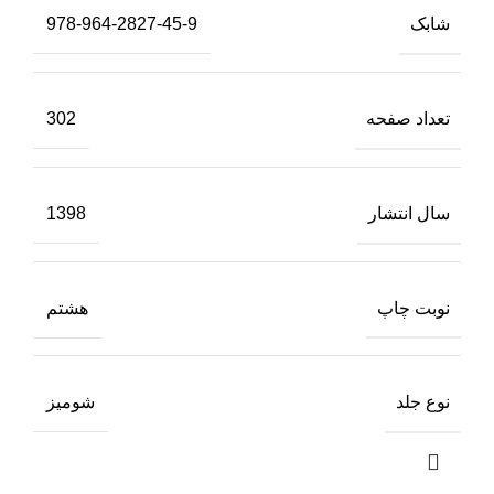
شابک
978-964-2827-45-9
تعداد صفحه
302
سال انتشار
1398
نوبت چاپ
هشتم
نوع جلد
شومیز