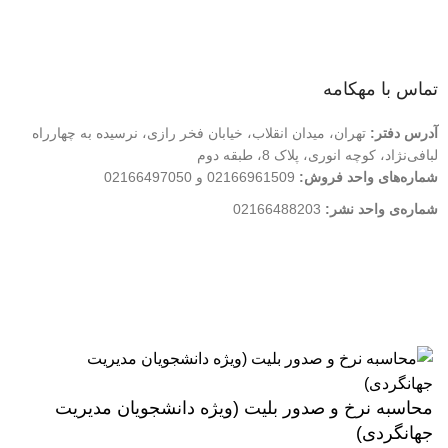
تماس با ما
فروشگاه
تماس با مهکامه
آدرس دفتر:
تهران، میدان انقلاب، خیابان فخر رازی، نرسیده به چهارراه
لبافی‌نژاد، کوچه انوری، پلاک 8، طبقه دوم
شماره‌های واحد فروش:
02166961509 و 02166497050
شماره‌‌ی واحد نشر:
02166488203
کلیه حقوق این وب سایت متعلق به انتشارات مهکامه می باشد.
محاسبه نرخ و صدور بلیت (ویژه دانشجویان مدیریت
جهانگردی)