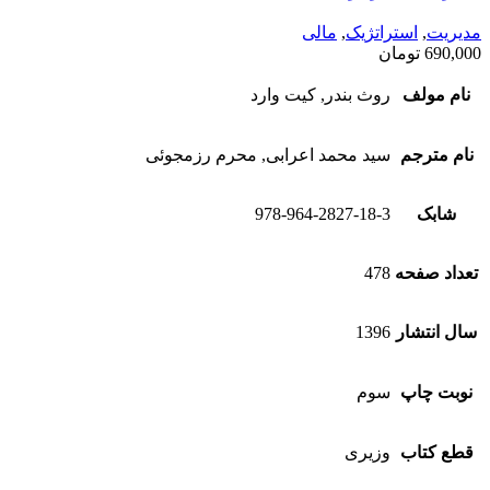
مدیریت
,
استراتژیک
,
مالی
690,000
تومان
نام مولف
روث بندر, کیت وارد
نام مترجم
سید محمد اعرابی, محرم رزمجوئی
شابک
978-964-2827-18-3
تعداد صفحه
478
سال انتشار
1396
نوبت چاپ
سوم
قطع کتاب
وزیری