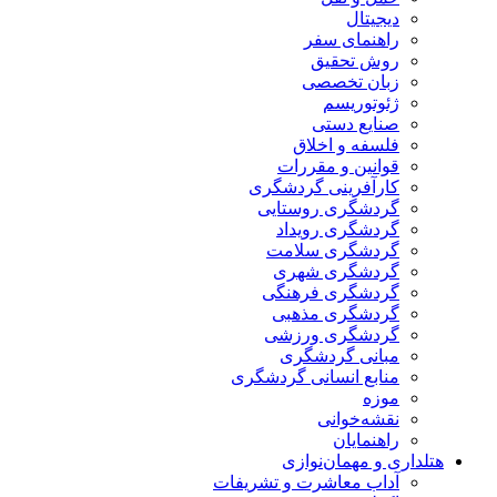
دیجیتال
راهنمای سفر
روش تحقیق
زبان تخصصی
ژئوتوریسم
صنایع دستی
فلسفه و اخلاق
قوانین و مقررات
کارآفرینی گردشگری
گردشگری روستایی
گردشگری رویداد
گردشگری سلامت
گردشگری شهری
گردشگری فرهنگی
گردشگری مذهبی
گردشگری ورزشی
مبانی گردشگری
منابع انسانی گردشگری
موزه
نقشه‌خوانی
راهنمایان
هتلداری و مهمان‌نوازی
آداب معاشرت و تشریفات