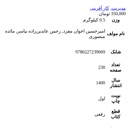
مدیریت
,
کار آفرینی
350,000
تومان
وزن
0.5 کیلوگرم
امیرحسین اخوان مفرد, رحمن عابدین‌زاده نیاسر, مائده
نام مولف
منصوری
شابک
9786227239669
تعداد
230
صفحه
سال
1400
انتشار
نوبت
اول
چاپ
قطع
رقعی
کتاب