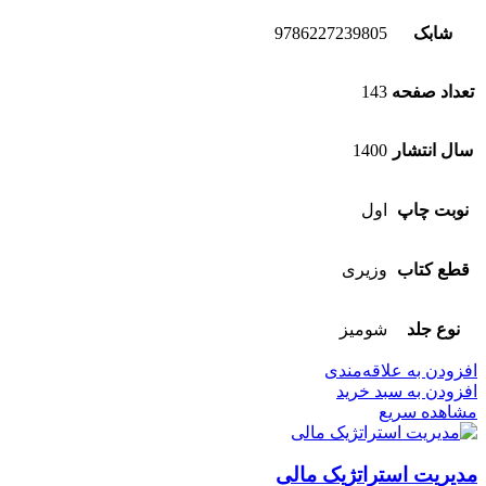
شابک
9786227239805
تعداد صفحه
143
سال انتشار
1400
نوبت چاپ
اول
قطع کتاب
وزیری
نوع جلد
شومیز
افزودن به علاقه‌مندی
افزودن به سبد خرید
مشاهده سریع
مدیریت استراتژیک مالی