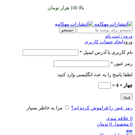
سفارشات خود را برای
بالا 100 هزار تومان
را با پیک رایگان تجربه
کنید
جستجو
ورود / ثبت نام
ورود
ایجاد حساب کاربری
نام کاربری یا آدرس ایمیل
*
رمز عبور
*
لطفا پاسخ را به عدد انگلیسی وارد کنید:
چهار × 4 =
ورود
رمز عبور را فراموش کرده اید؟
مرا به خاطر بسپار
0
علاقه مندی
0
محصول
0
تومان
منو