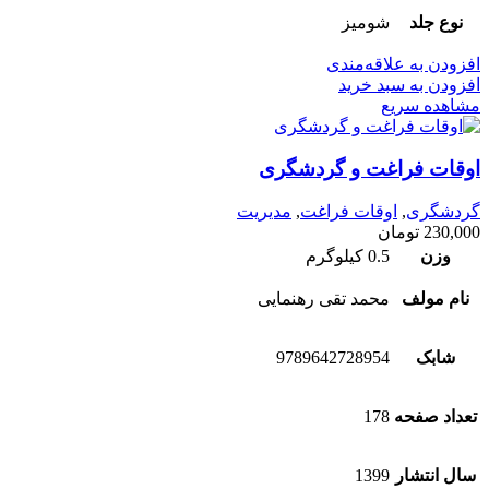
نوع جلد
شومیز
افزودن به علاقه‌مندی
افزودن به سبد خرید
مشاهده سریع
اوقات فراغت و گردشگری
گردشگری
,
اوقات فراغت
,
مدیریت
230,000
تومان
وزن
0.5 کیلوگرم
نام مولف
محمد تقی رهنمایی
شابک
9789642728954
تعداد صفحه
178
سال انتشار
1399