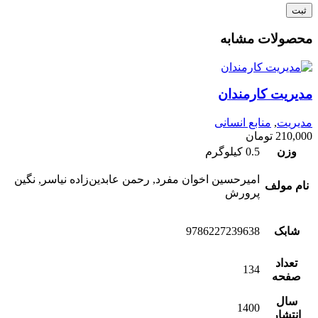
محصولات مشابه
مدیریت کارمندان
مدیریت
,
منابع انسانی
210,000
تومان
وزن
0.5 کیلوگرم
امیرحسین اخوان مفرد, رحمن عابدین‌زاده نیاسر, نگین
نام مولف
پرورش
شابک
9786227239638
تعداد
134
صفحه
سال
1400
انتشار