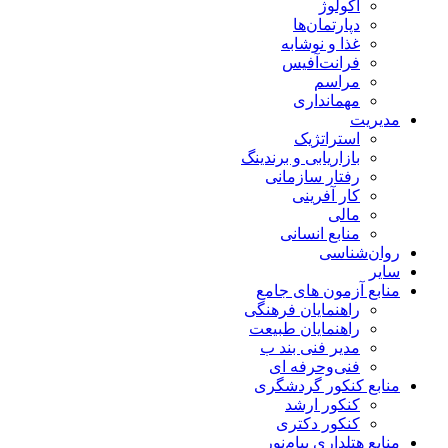
اکولوژ
دپارتمان‌ها
غذا و نوشابه
فرانت‌آفیس
مراسم
مهمانداری
مدیریت
استراتژیک
بازاریابی و برندینگ
رفتار سازمانی
کار آفرینی
مالی
منابع انسانی
روان‌شناسی
سایر
منابع آزمون های جامع
راهنمایان فرهنگی
راهنمایان طبیعت
مدیر فنی بند ب
فنی‌وحرفه‌ ای
منابع کنکور گردشگری
کنکور ارشد
کنکور دکتری
منابع هتلداری پیام‌نور