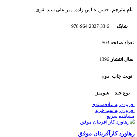
نام مترجم
حسن عباس زاده, میر علی سید نقوی
شابک
978-964-2827-33-6
تعداد صفحه
503
سال انتشار
1396
نوبت چاپ
دوم
نوع جلد
شومیز
افزودن به علاقه‌مندی
افزودن به سبد خرید
مشاهده سریع
رهاورد کار‌آفرینان موفق