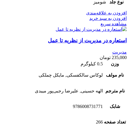
نوع جلد
شومیز
افزودن به علاقه‌مندی
افزودن به سبد خرید
مشاهده سریع
استعاره در مدیریت از نظریه تا عمل
مدیریت
235,000
تومان
وزن
0.5 کیلوگرم
نام مولف
لوکاس سالکفسکی, مایکل چملکی
نام مترجم
الهه حسینی, علیرضا رجبی‌پور میبدی
شابک
9786008731771
تعداد صفحه
266