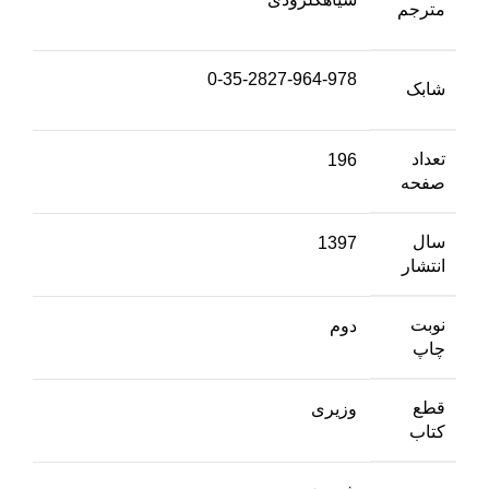
مترجم
0-35-2827-964-978
شابک
تعداد
196
صفحه
سال
1397
انتشار
نوبت
دوم
چاپ
قطع
وزیری
کتاب