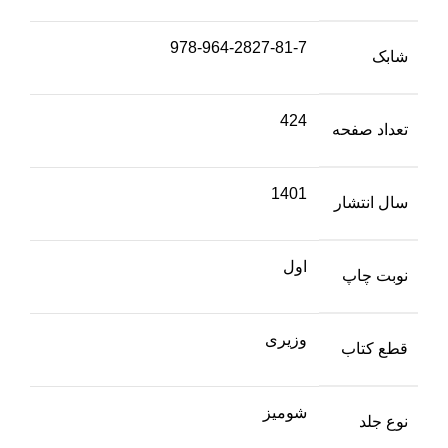
978-964-2827-81-7
شابک
424
تعداد صفحه
1401
سال انتشار
اول
نوبت چاپ
وزیری
قطع کتاب
شومیز
نوع جلد