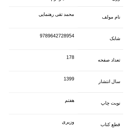
محمد تقی رهنمایی
نام مولف
9789642728954
شابک
178
تعداد صفحه
1399
سال انتشار
هفتم
نوبت چاپ
وزیری
قطع کتاب