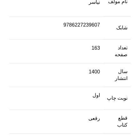
نام مولف
نیاسر
9786227239607
شابک
تعداد
163
صفحه
سال
1400
انتشار
اول
نوبت چاپ
قطع
رقعی
کتاب