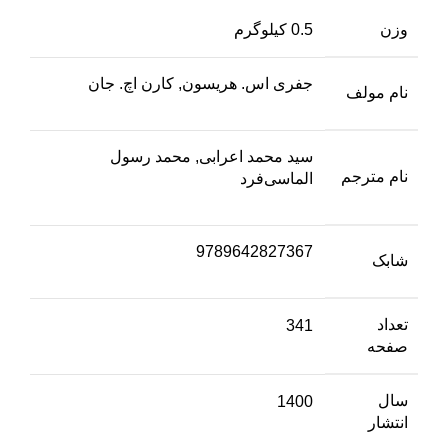
وزن
0.5 کیلوگرم
جفری اس. هریسون, کارن اچ. جان
نام مولف
سید محمد اعرابی, محمد رسول
نام مترجم
الماسی‌فرد
9789642827367
شابک
تعداد
341
صفحه
سال
1400
انتشار