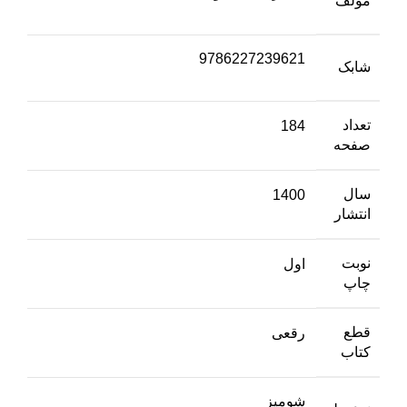
مولف
9786227239621
شابک
تعداد
184
صفحه
سال
1400
انتشار
نوبت
اول
چاپ
قطع
رقعی
کتاب
شومیز