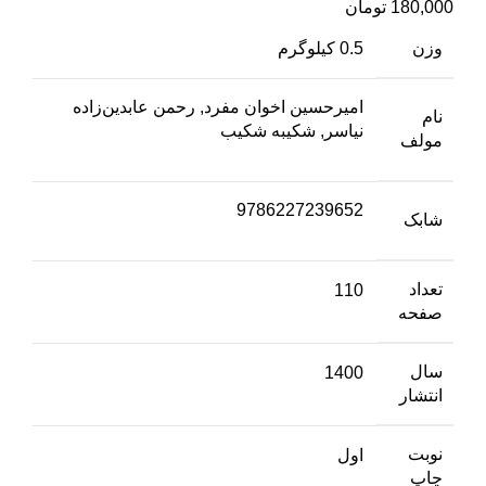
180,000
تومان
وزن
0.5 کیلوگرم
امیرحسین اخوان مفرد, رحمن عابدین‌زاده
نام
نیاسر, شکیبه شکیب
مولف
9786227239652
شابک
تعداد
110
صفحه
سال
1400
انتشار
نوبت
اول
چاپ