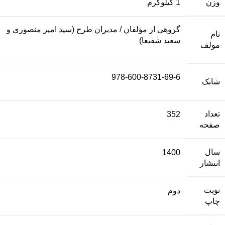
وزن
1 کیلوگرم
گروهی از مؤلفان / مدیران طرح (سید امیر منصوری و
نام
سعید شفیعا)
مولف
978-600-8731-69-6
شابک
تعداد
352
صفحه
سال
1400
انتشار
نوبت
دوم
چاپ