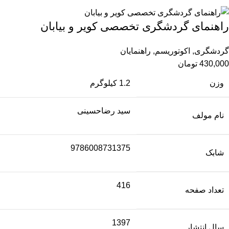
راهنمای گردشگری تخصصی کویر و بیابان
گردشگری
,
اکوتوریسم
,
راهنمایان
430,000
تومان
وزن
1.2 کیلوگرم
سید رضاحسینی
نام مولف
9786008731375
شابک
416
تعداد صفحه
1397
سال انتشار