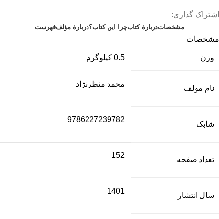
اشتراک گذاری:
مشخصات
دربارهٔ کتاب
چرا این کتاب؟
دربارۀ مؤلف
فهرست
مشخصات
وزن
0.5 کیلوگرم
محمد ‌منظرنژاد
نام مولف
9786227239782
شابک
152
تعداد صفحه
1401
سال انتشار