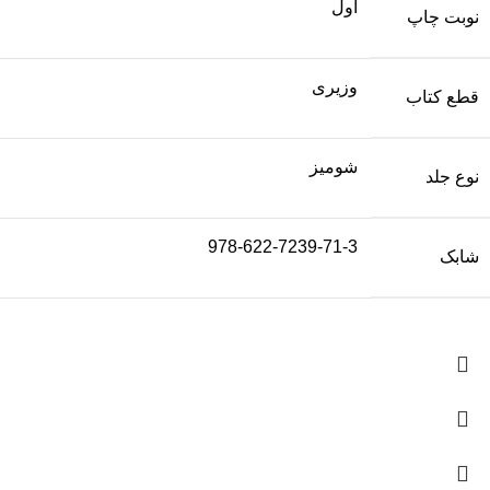
اول
نوبت چاپ
وزیری
قطع کتاب
شومیز
نوع جلد
978-622-7239-71-3
شابک