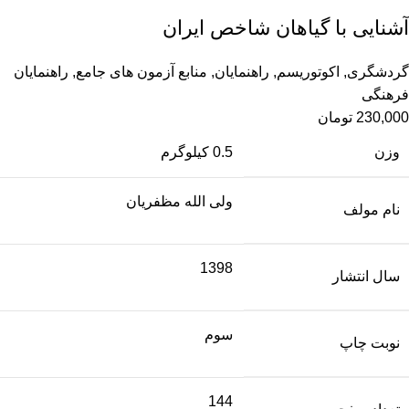
آشنايی با گياهان شاخص ايران
گردشگری
,
اکوتوریسم
,
راهنمایان
,
منابع آزمون های جامع
,
راهنمایان
فرهنگی
230,000
تومان
وزن
0.5 کیلوگرم
ولی الله مظفریان
نام مولف
1398
سال انتشار
سوم
نوبت چاپ
144