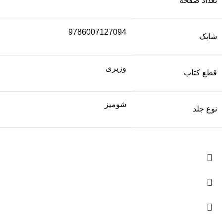
تعداد صفحه
9786007127094
شابک
وزیری
قطع کتاب
شومیز
نوع جلد