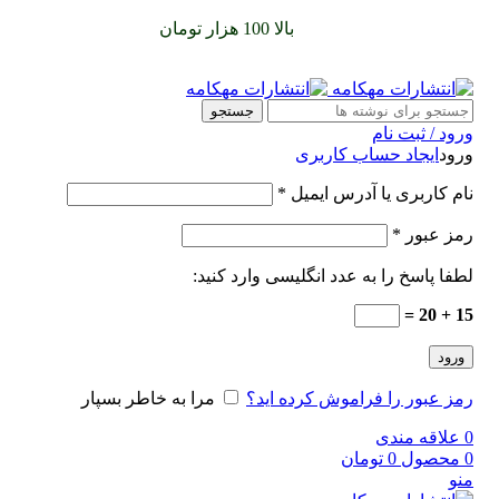
سفارشات خود را برای
بالا 100 هزار تومان
را با پیک رایگان تجربه
کنید
جستجو
ورود / ثبت نام
ورود
ایجاد حساب کاربری
نام کاربری یا آدرس ایمیل
*
رمز عبور
*
لطفا پاسخ را به عدد انگلیسی وارد کنید:
15 + 20 =
ورود
رمز عبور را فراموش کرده اید؟
مرا به خاطر بسپار
0
علاقه مندی
0
محصول
0
تومان
منو