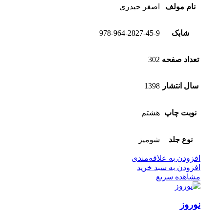
نام مولف
اصغر حیدری
شابک
978-964-2827-45-9
تعداد صفحه
302
سال انتشار
1398
نوبت چاپ
هشتم
نوع جلد
شومیز
افزودن به علاقه‌مندی
افزودن به سبد خرید
مشاهده سریع
نوروز