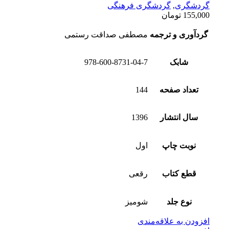
گردشگری
,
گردشگری فرهنگی
155,000
تومان
گردآوری و ترجمه
مصطفی صداقت رستمی
شابک
978-600-8731-04-7
تعداد صفحه
144
سال انتشار
1396
نوبت چاپ
اول
قطع کتاب
رقعی
نوع جلد
شومیز
افزودن به علاقه‌مندی