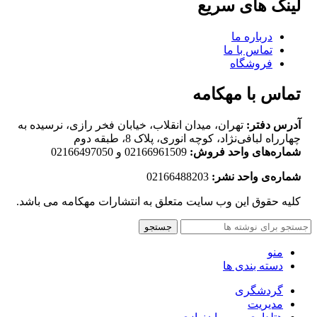
لینک های سریع
درباره ما
تماس با ما
فروشگاه
تماس با مهکامه
آدرس دفتر:
تهران، میدان انقلاب، خیابان فخر رازی، نرسیده به
چهارراه لبافی‌نژاد، کوچه انوری، پلاک 8، طبقه دوم
شماره‌های واحد فروش:
02166961509 و 02166497050
شماره‌‌ی واحد نشر:
02166488203
کلیه حقوق این وب سایت متعلق به انتشارات مهکامه می باشد.
جستجو
منو
دسته بندی ها
گردشگری
مدیریت