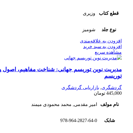
قطع کتاب
وزیری
نوع جلد
شومیز
افزودن به علاقه‌مندی
افزودن به سبد خرید
مشاهده سریع
مدیریت نوین توریسم جهانی: شناخت مفاهیم، اصول و ب
توریسم
گردشگری
,
بازاریابی گردشگری
445,000
تومان
نام مولف
امیر مقدمی, محمد محمودی میمند
شابک
978-964-2827-64-0