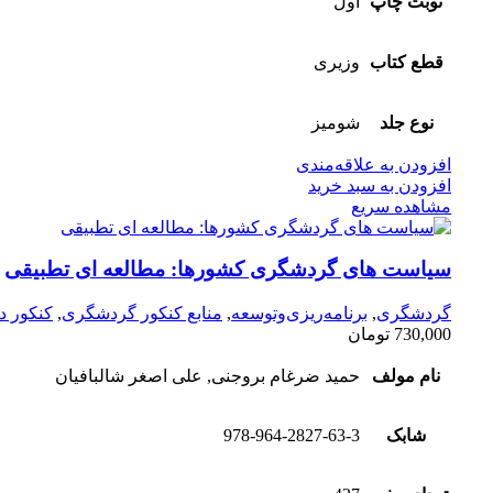
نوبت چاپ
اول
قطع کتاب
وزیری
نوع جلد
شومیز
افزودن به علاقه‌مندی
افزودن به سبد خرید
مشاهده سریع
سیاست های گردشگری کشورها: مطالعه ای تطبیقی
گردشگری
,
برنامه‌ریزی‌وتوسعه
,
منابع کنکور گردشگری
,
کنکور د
730,000
تومان
نام مولف
حمید ضرغام بروجنی, علی اصغر شالبافیان
شابک
978-964-2827-63-3