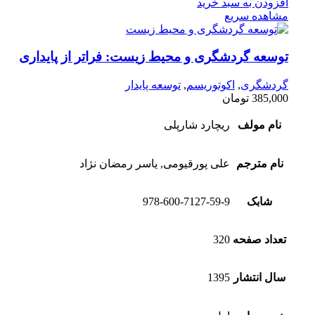
افزودن به سبد خرید
مشاهده سریع
توسعه گردشگری و محیط زیست: فراتر از پایداری
گردشگری
,
اکوتوریسم
,
توسعه پایدار
385,000
تومان
نام مولف
ریچارد شارپلی
نام مترجم
علی پورقیومی, یاسر رمضان نژاد
شابک
978-600-7127-59-9
تعداد صفحه
320
سال انتشار
1395