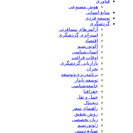
فناوری
هوش مصنوعی
منابع انسانی
توسعه فردی
گردشگری
آژانس‌های مسافرتی
استراتژی گردشگری
اقتصاد
اکوتوریسم
انسان‌شناسی
اوقات فراغت
بازاریابی گردشگری
بحران
برنامه‌ریزی‌وتوسعه
توسعه پایدار
جامعه‌شناسی
جغرافیا
حمل و نقل
دیجیتال
راهنمای سفر
روش تحقیق
زبان تخصصی
ژئوتوریسم
صنایع دستی