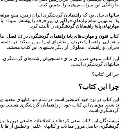
جاودانگی این میراث بی‌همتا را تضمین کنند.
یک به‌­تنهایی تمام نیازهای فراگیران این حرفه را پوشش نمی­داد. ب
مهارت­های پایۀ راهنمایان گردشگری
را تألیف کرد.
کتاب
فنون و مهارت‌های پایۀ راهنمای گردشگری
در
11 فصل
، ما
راهنمایی، راهنما را تعریف و نقش­های او را مرور می­کند. در ادامه
بحران، و راهنمایی معلولان از دیگر بخش
های این کتاب هستند.
این کتاب منبعی ضروری برای دانشجویان رشته­‌های گردشگری، فرا
سایت­های گردشگری است.
چرا این کتاب؟
چرا این کتاب؟
این کتاب در نوع خود کم‌­نظیر است. در تمام دنیا کتاب­های معدودی
نداشت. مؤلفان این کتاب خود از راهنمایان گردشگری هستند. نوی
گردشگری است.
نویسندگان این کتاب سعی کرده­اند تا اطلاعات جامعی دربارۀ نیازها،
گردشگری
حاصل مرور مقالات و کتاب­های علمی و تطبیق آن‌ها با ن