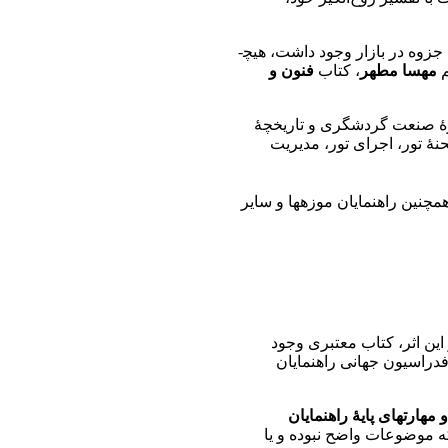
سال­های سال بود که راهنمایان گردشگری ایران زمین، منبع موثقی برای یادگیری فنون این حرفۀ جذاب و حساس نداشتند. گرچه تعدادی جزوه در بازار وجود داشت، هیچ­
م
مهسا مطهر
، کتاب
فنون و
ربارۀ صنعت گردشگری و تاریخچۀ
صحنۀ تور، اجرای تور، مدیریت
چنین راهنمایان موزه­ها و سایر
 این اثر، کتاب معتبری وجود
فدراسیون جهانی راهنمایان
 مهارت­های پایۀ راهنمایان
که موضوعات واضح نبوده‌ و یا