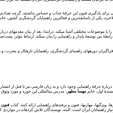
الاخره، یکی از باسابقه­‌ترین و فعال­ترین راهنمایان گردشگری کشور، خان
 را با موضوعات مختلفی آشنا می­کند. درابتدا، بعد از بیان مقدمه­ای د
، رابطۀ بین توسعۀ پایدار و راهنمایی را بیان می­کند. ارتباط مؤثر، پشت‌
گیران دوره­های راهنمای گردشگری، راهنمایان تازه­کار و مجرب، و هم
 دربارۀ حرفۀ راهنمایی وجود دارد و به زبان فارسی نیز تا قبل از انتشار
سندۀ اول، خانم
مهسا مطهر
، مدرس بین­المللی این حوزه و مورد وثوق 
 ویژگی­ها، مهارت­ها، فنون و ترفندهای راهنمایی ارائه کنند. کتاب
فنون و
یاز راهنمایان ایران است. البته، نویسندگان تلاش کرده­اند در مواردی 