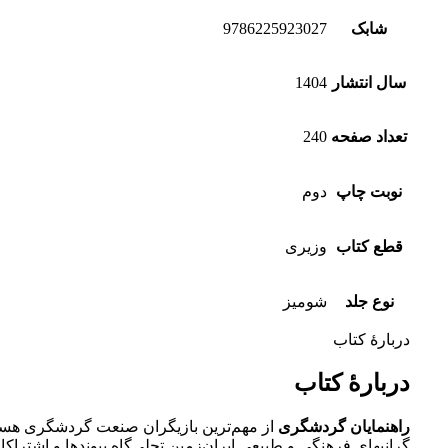
شابک
9786225923027
سال انتشار
1404
تعداد صفحه
240
نوبت چاپ
دوم
قطع کتاب
وزیری
نوع جلد
شومیز
دربارهٔ کتاب
دربارهٔ کتاب
راهنمایان گردشگری
از مهم‌ترین بازیگران صنعت گردشگری هستند 
گرانبهای فرهنگی و طبیعی ایران‌زمین تجلی‌گاه پیوندها و اشتراک