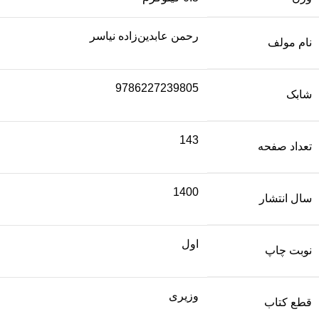
رحمن عابدین‌زاده نیاسر
نام مولف
9786227239805
شابک
143
تعداد صفحه
1400
سال انتشار
اول
نوبت چاپ
وزیری
قطع کتاب