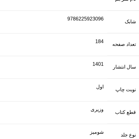
9786225923096
شابک
184
تعداد صفحه
1401
سال انتشار
اول
نوبت چاپ
وزیری
قطع کتاب
شومیز
نوع جلد