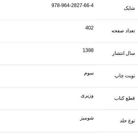
978-964-2827-66-4
شابک
402
تعداد صفحه
1398
سال انتشار
سوم
نوبت چاپ
وزیری
قطع کتاب
شومیز
نوع جلد