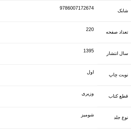
9786007172674
شابک
220
تعداد صفحه
1395
سال انتشار
اول
نوبت چاپ
وزیری
قطع کتاب
شومیز
نوع جلد