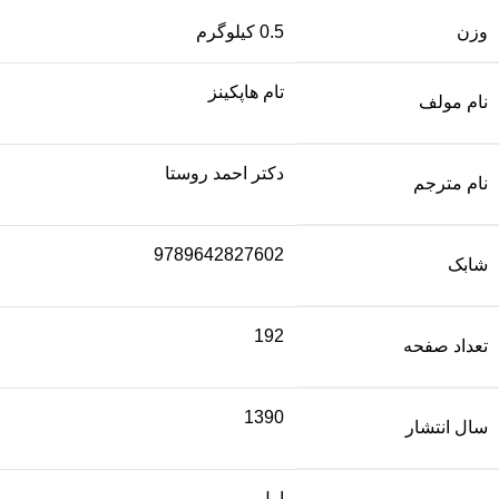
وزن
0.5 کیلوگرم
تام هاپکینز
نام مولف
دکتر احمد روستا
نام مترجم
9789642827602
شابک
192
تعداد صفحه
1390
سال انتشار
اول