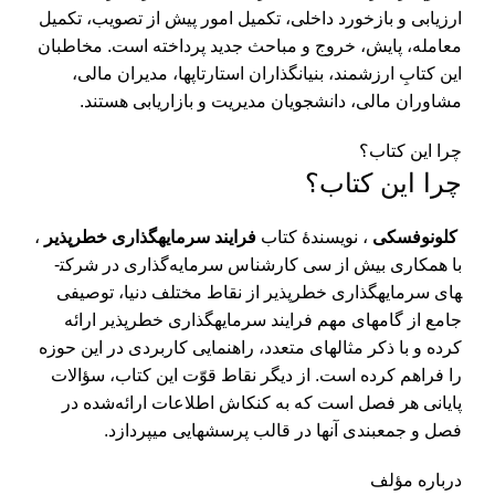
ارزیابی و بازخورد داخلی، تکمیل امور پیش از تصویب، تکمیل
معامله، پایش، خروج و مباحث جدید پرداخته است. مخاطبان
این کتابِ ارزشمند، بنیان­گذاران استارتاپ­ها، مدیران مالی،
مشاوران مالی، دانشجویان مدیریت و بازاریابی هستند. ­
چرا این کتاب؟
چرا این کتاب؟
کلونوفسکی
، نویسندۀ کتاب
فرایند سرمایه­گذاری خطر­پذیر
،
با همکاری بیش از سی کارشناس سرمایه­‌گذاری در شرکت­
های سرمایه­گذاری خطرپذیر از نقاط مختلف دنیا، توصیفی
جامع از گام­های مهم فرایند سرمایه­گذاری خطر­پذیر ارائه
کرده و با ذکر مثال­های متعدد، راهنمایی کاربردی در این حوزه
را فراهم کرده است. از دیگر نقاط قوّت این کتاب، سؤالات
پایانی هر فصل است که به کنکاش اطلاعات ارائه‌شده در
فصل و جمع­بندی آن­ها در قالب پرسش­هایی می­پردازد.
درباره مؤلف