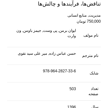
تناقض‌ها، فرآیندها و چالش‌ها
مدیریت
,
منابع انسانی
750,000
تومان
ایوان برمن, پی وست, جیمز باومن, ون
نام مولف
وارت
حسن عباس زاده, میر علی سید نقوی
نام مترجم
978-964-2827-33-6
شابک
تعداد
503
صفحه
سال
1396