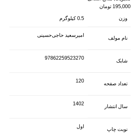
195,000
تومان
وزن
0.5 کیلوگرم
امیرسعید حاجی‌حسینی
نام مولف
97862259523270
شابک
120
تعداد صفحه
1402
سال انتشار
اول
نوبت چاپ