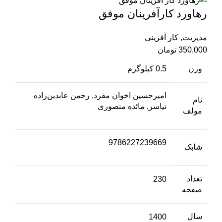
رهاورد کار‌آفرینان موفق
مدیریت
,
کار آفرینی
350,000
تومان
وزن
0.5 کیلوگرم
امیرحسین اخوان مفرد, رحمن عابدین‌زاده
نام
نیاسر, مائده منصوری
مولف
9786227239669
شابک
تعداد
230
صفحه
سال
1400