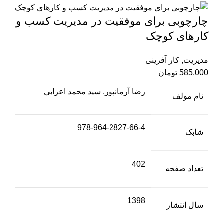
چارچوبی برای موفقیت در مدیریت کسب و
کارهای کوچک
مدیریت
,
کار آفرینی
585,000
تومان
رضا آرمانپور, سید محمد اعرابی
نام مولف
978-964-2827-66-4
شابک
402
تعداد صفحه
1398
سال انتشار