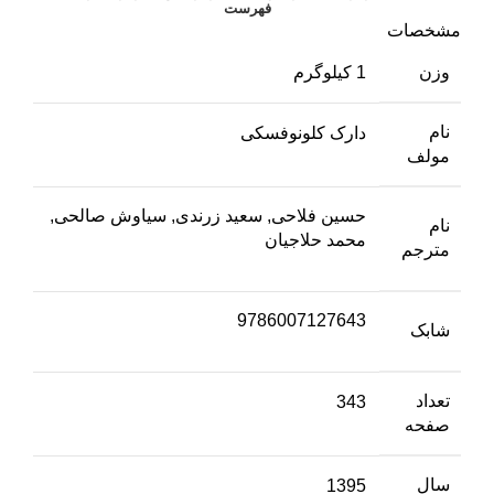
فهرست
مشخصات
وزن
1 کیلوگرم
نام
دارک کلونوفسکی
مولف
حسین فلاحی, سعید زرندی, سیاوش صالحی,
نام
محمد حلاجیان
مترجم
9786007127643
شابک
تعداد
343
صفحه
سال
1395