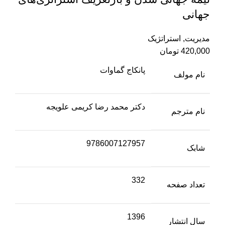
جهانی
مدیریت
,
استراتژیک
420,000
تومان
پانکاج گماوات
نام مولف
دکتر محمد رضا کریمی علویجه
نام مترجم
9786007127957
شابک
332
تعداد صفحه
1396
سال انتشار