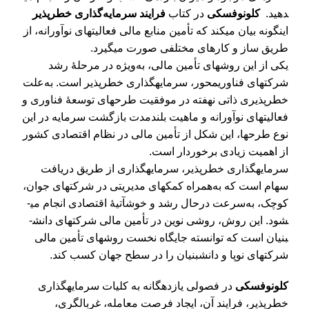
دهید.
کلونوفسکی
در کتاب
فرایند سرمایه‌­گذاری خطرپذیر
این­گونه بیان می­کند که تأمین منابع مالی فعالیت­های نوآورانه، از
طریق ساز و کارهای مختلفی صورت می­گیرد.
یکی از این روش­های تأمین مالی، به‌ویژه در مرحلۀ رشد
شرکت­های فناوری­محور، سرمایه­گذاری خطرپذیر است. به‌علت
خطرپذیری ذاتی نهفته در موفقیت طرح­های توسعۀ فناوری و
فعالیت­های نوآورانه و ماهیت بلندمدت بازگشت سرمایه در این
نوع طرح­ها، این شکل از تأمین مالی در نظام اقتصادی کشور
از اهمیت زیادی برخوردار است.
سرمایه­گذاری خطر­پذیر، سرمایه­گذاری از طریق دریافت
سهام است که به‌همراه کمک­های مدیریتی در شرکت­های جوان،
کوچک، به‌سرعت درحال رشد و خوش­آتیۀ اقتصادی انجام می­
شود. این روش، روشی نوین در تأمین مالی شرکت­های دانش­
بنیان است که توانسته جایگاه نخست روش­های تأمین مالی
شرکت­های نوپا و دانش­بنیان را در سطح جهان کسب کند.
کلونوفسکی
در فصولی یازده­گانه به کلیات سرمایه­گذاری
خطرپذیر، فرایند آن، ایجاد فرصت معامله، غربالگری،