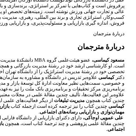
پرفروش است و کتاب‌هایی با تمرکز بر استراتژی، برندسازی و با
عالی و تجارت جهانی ورزش نوشته است. زمینه‌های تخصص او پا
کسب‌وکار، استراتژی تجاری و برند بین المللی، رهبری، مدیریت با
فروش، اندازه گیری بازاریابی و مسئولیت‌پذیری، و بازاریابی و
دربارۀ مترجمان
دربارۀ مترجمان
مسعود کیماسی،
عضو هیئت‌علمی گروه MBA دانشک
است. او کارشناسی ارشد خود در رشتۀ مدیریت بازرگانی و همچن
تخصصی خود در رشتۀ مدیریت استراتژیک را از دانشگاه تهران اخ
دکتر
کیماسی
علاوه‌بر تدریس در دانشگاه و مشاوره به سازمان‌
و خصوصی، سمت‌هایی نظیر معاونت ادارۀ کل توسعۀ بازار و مد
برنامه‌ریزی مرکز تحقیقات و برنامه‌ربزی بانک ملت را نیز به‌عهد
علاوه‌بر این فعالیت‌ها، تألیف چندین مقالۀ علمی در مجلات معتبر 
چندین کتاب همچون
مدیریت تبلیغات
از دیگر فعالیت‌های علمی 
کیماسی
چندین کتاب را نیز ترجمه کرده است ازجمله کتاب
بازار
مهمان‌نوازی
و
بازاریابی رسانه‌های اجتماعی
.
علی عمویی اوجاکی،
دارای دکترای بازاریابی از دانشگاه فارابی
چندین مقالۀ علمی پژوهشی و چند ترجمۀ کتاب است، همچون
با
اجتماعی
.