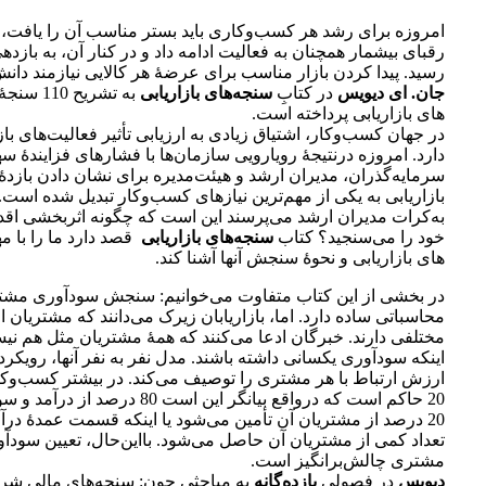
امروزه برای رشد هر کسب‌وکاری باید بستر مناسب آن را یافت، تا
رقبای بی­شمار همچنان به فعالیت ادامه داد و در کنار آن، به بازد
رسید. پیدا کردن بازار مناسب برای عرضۀ هر کالایی نیازمند دان
جان. ای دیویس
در کتابِ
سنجه­‌های بازاریابی
به تشریح 0
های بازاریابی پرداخته است.
در جهان کسب‌وکار، اشتیاق زیادی به ارزیابی تأثیر فعالیت‌­های باز
دارد. امروزه درنتیجۀ رویارویی سازمان‌­ها با فشارهای فزایندۀ سه
سرمایه­‌گذران، مدیران ارشد و هیئت‌مدیره برای نشان دادن باز
بازاریابی به یکی از مهم­‌ترین نیازهای کسب‌وکار تبدیل شده است
به‌کرات مدیران ارشد می‌پرسند این است که چگونه اثربخشی اقدا
خود را می‌­سنجید؟ کتاب
سنجه­‌های بازاریابی
قصد دارد ما را با مه
های بازاریابی و نحوۀ سنجش آنها آشنا کند.
در بخشی از این کتاب متفاوت می­‌خوانیم: سنجش سودآوری مشت
محاسباتی ساده دارد. اما، بازاریابان زیرک می‌دانند که مشتریان 
مختلفی دارند. خبرگان ادعا می‌کنند که همۀ مشتریان مثل هم نیس
اینکه سودآوری یکسانی داشته باشند. مدل نفر به ‌نفر آنها، رویکر
20 حاکم است که درواقع بیانگر این است 80
20 درصد از مشتریان آن تأمین می‌شود یا اینکه قسمت عمدۀ در
تعداد کمی از مشتریان آن حاصل می‌شود. بااین‌حال، تعیین سود
مشتری چالش‌برانگیز است.
دیویس
در فصولی
یازده­‌گانه
به مباحثی چون: سنجه‌­های مالی شر