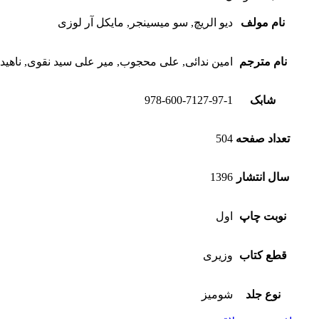
نام مولف
دیو الریچ, سو میسینجر, مایکل آر لوزی
نام مترجم
امین ندائی, علی محجوب, میر علی سید نقوی, ناهید
شابک
978-600-7127-97-1
تعداد صفحه
504
سال انتشار
1396
نوبت چاپ
اول
قطع کتاب
وزیری
نوع جلد
شومیز