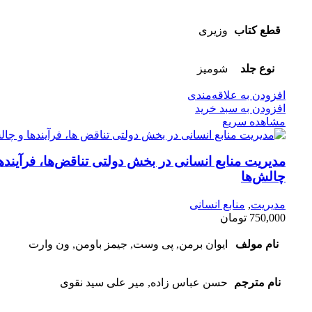
قطع کتاب
وزیری
نوع جلد
شومیز
افزودن به علاقه‌مندی
افزودن به سبد خرید
مشاهده سریع
مدیریت منابع انسانی در بخش دولتی تناقض‌ها، فرآیندها
چالش‌ها
مدیریت
,
منابع انسانی
750,000
تومان
نام مولف
ایوان برمن, پی وست, جیمز باومن, ون وارت
نام مترجم
حسن عباس زاده, میر علی سید نقوی