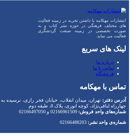
انتشارات مهکامه با داشتن تجربه در زمینه فعالیت
های مختلف فرهنگی در حوزه نشر کتاب و به
صورت تخصصی در زمینه صنعت گردشگری
فعالیت می نماید.
لینک های سریع
درباره ما
تماس با ما
فروشگاه
تماس با مهکامه
آدرس دفتر:
تهران، میدان انقلاب، خیابان فخر رازی، نرسیده به
چهارراه لبافی‌نژاد، کوچه انوری، پلاک 8، طبقه دوم
شماره‌های واحد فروش:
02166961509 و 02166497050
شماره‌‌ی واحد نشر:
02166488203