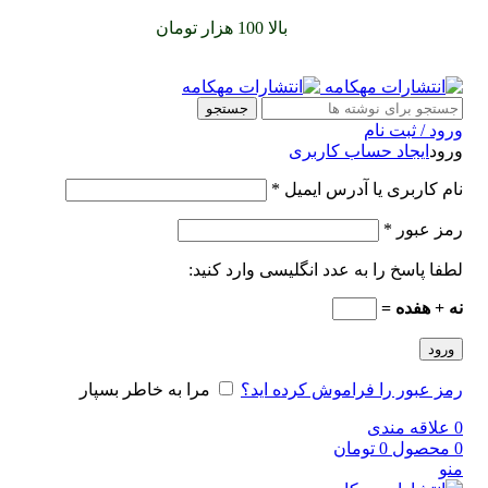
سفارشات خود را برای
بالا 100 هزار تومان
را با پیک رایگان تجربه
کنید
جستجو
ورود / ثبت نام
ورود
ایجاد حساب کاربری
نام کاربری یا آدرس ایمیل
*
رمز عبور
*
لطفا پاسخ را به عدد انگلیسی وارد کنید:
نه + هفده =
ورود
رمز عبور را فراموش کرده اید؟
مرا به خاطر بسپار
0
علاقه مندی
0
محصول
0
تومان
منو