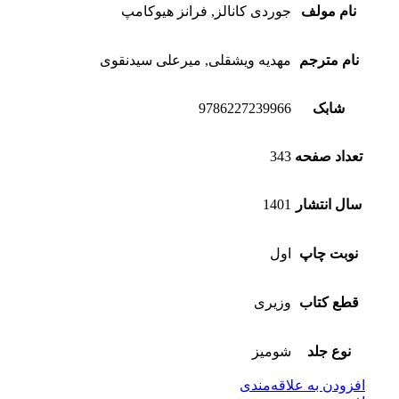
نام مولف
جوردی کانالز, فرانز هیوکامپ
نام مترجم
مهدیه ویشقلی, میرعلی سیدنقوی
شابک
9786227239966
تعداد صفحه
343
سال انتشار
1401
نوبت چاپ
اول
قطع کتاب
وزیری
نوع جلد
شومیز
افزودن به علاقه‌مندی