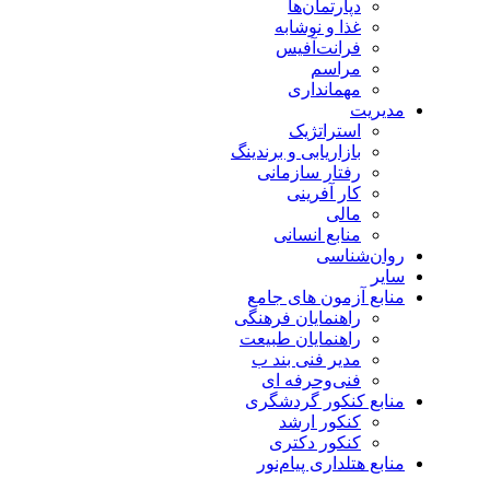
دپارتمان‌ها
غذا و نوشابه
فرانت‌آفیس
مراسم
مهمانداری
مدیریت
استراتژیک
بازاریابی و برندینگ
رفتار سازمانی
کار آفرینی
مالی
منابع انسانی
روان‌شناسی
سایر
منابع آزمون های جامع
راهنمایان فرهنگی
راهنمایان طبیعت
مدیر فنی بند ب
فنی‌وحرفه‌ ای
منابع کنکور گردشگری
کنکور ارشد
کنکور دکتری
منابع هتلداری پیام‌نور