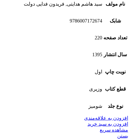
نام مولف
سید هاشم هدایتی, فریدون فدایی دولت
شابک
9786007172674
تعداد صفحه
220
سال انتشار
1395
نوبت چاپ
اول
قطع کتاب
وزیری
نوع جلد
شومیز
افزودن به علاقه‌مندی
افزودن به سبد خرید
مشاهده سریع
بستن