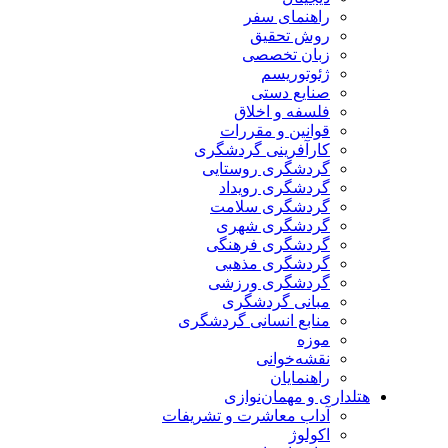
راهنمای سفر
روش تحقیق
زبان تخصصی
ژئوتوریسم
صنایع دستی
فلسفه و اخلاق
قوانین و مقررات
کارآفرینی گردشگری
گردشگری روستایی
گردشگری رویداد
گردشگری سلامت
گردشگری شهری
گردشگری فرهنگی
گردشگری مذهبی
گردشگری ورزشی
مبانی گردشگری
منابع انسانی گردشگری
موزه
نقشه‌خوانی
راهنمایان
هتلداری و مهمان‌نوازی
آداب معاشرت و تشریفات
اکولوژ