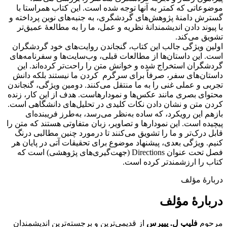
موضوعاتی که کمتر به آنها توجه شده است. این کتاب همراستا با
گسترش دامنۀ پژوهش‌های گردشگری، به جنبه‌های نوین پرداخته و
با پیوند دادن اندیشمندانۀ نظریه و عمل، ما را به مطالعۀ عمیق‌تر
تشویق می‌کند.
اولین ویژگی جالب این کتاب، گنجاندن روایت‌های خود گردشگران
است. این داستان‌ها از مطالعات قبلی، وب‌سایت‌ها و سفرنامه‌‌های
گردشگران استخراج شده‌ و خوانش متن را راحت‌تر کرده‌اند. این
داستان‌های سفر، صرفاً برای سرگرم کردن ما نیستند بلکه دانش
تجربی و عملی غنی را به ما منتقل می‌کنند. دومین ویژگی، گنجاندن
محتوای بصری مانند عکس‌ها و نمودارهاست. هدف از این کار، زنده
کردن متن و نشان دادن نکات کلیدی در تحلیل‌های دانشگاهی است.
بازهم این رویکرد، که ساده به‌نظر می‌رسد، به‌طرز فریبنده‌ای
پیچیده است. این نمودارها و تصاویر، زبان متفاوتی هستند که متن را
قابل درک‌تر و ما را تشویق می‌کنند تا درمورد چنین مطالبی درنگ
کنیم. ویژگی بعدی، پیشنهاد موضوع برای تحقیقات آتی در پایان هر
فصل تحت عنوان Directions (جهت‌گیری‌های پژوهشی) است که
کتاب را ارزشمندتر کرده است.
دربارۀ مؤلف
دربارۀ مؤلف
مرحوم
فلیپ ل. پییرس
از قدیمی‌ترین و برجسته‌ترین اندیشمندان