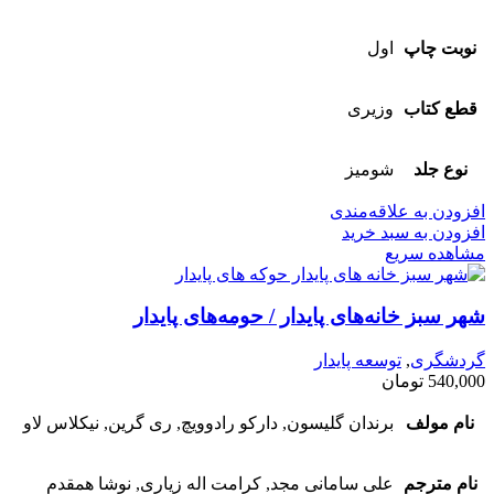
نوبت چاپ
اول
قطع کتاب
وزیری
نوع جلد
شومیز
افزودن به علاقه‌مندی
افزودن به سبد خرید
مشاهده سریع
شهر سبز خانه‌های پایدار / حومه‌های پایدار
گردشگری
,
توسعه پایدار
540,000
تومان
نام مولف
برندان گلیسون, دارکو رادوویچ, ری گرین, نیکلاس لاو
نام مترجم
علی سامانی مجد, کرامت اله زیاری, نوشا همقدم