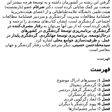
گرفتن این رشته در کشورمان داشته و به توسعۀ هرچه بیشتر این
صنعت نیز کمک شایانی کرده است. دکتر
ضرغام
عضو (بازنشسته)
هیئت‌علمی دانشگاه علامه‌طباطبائی و از اعضای هیئت‌تحریریۀ
فصلنامۀ مطالعات مدیریت گردشگری و سردبیر فصلنامۀ مطالعات
اجتماعی گردشگری است. ایشان کتاب‌های متعددی را ترجمه و
تألیف کرده است که از بین آنها می‌توان به
رفتار مصرف‌کننده در
گردشگری
،
برنامه‌ریزی توسعۀ گردشگری در کشورهای
درحال‌توسعه
،
برنامه‌ریزی توسعۀ جهانگردی
،
گردشگری پایدار در
عمل
، و
ظرفیت‌سازی جوامع محلی
اشاره کرد.
سیدمحمّدحسن حسینی،
دیگر مترجم کتاب رفتار گردشگر و جهان
معاصر است.
فهرست
فهرست
فصل 1:
مسیرهای ادراک موضوع
فصل 2:
گردشگر دیجیتال
فصل 3:
گردشگر گرفتار دردسر
فصل 4:
ردپای گردشگران
فصل 5:
ابعاد دگرگونی فردی
فصل 6:
پیوند گردشگر با دیگران
فصل 7:
سایر چشم‌اندازها