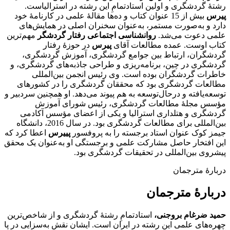
رشتۀ گردشگری و اولین استادتمامِ این رشته در استرالیاست.
پیرس
بیش از 15 عنوان کتاب و ده‌ها مقالۀ علمی در کارنامۀ خود
دارد و به‌صورت مستمر، به‌عنوان سخنران اصلی در همایش‌های
علمی دعوت می‌شد.
روانشناسی اجتماعی رفتار گردشگر
مهم‌ترین
کتاب اوست. عمده مطالعات آقای
پیرس
در حوزۀ رفتار
گردشگران، ارتباط بین جوامع گردشگری، آموزش گردشگری،
گردشگری در چین، برنامه‌ریزی و طراحی جاذبه‌های گردشگری، و
خاطرات گردشگران بوده است. وی رئیس انجمن بین‌المللی
مطالعات گردشگری بود که محققان گردشگری را در کشورهای
توسعه‌یافته و درحال‌توسعه به هم پیوند می‌دهد. او همچنین سردبیر و
مؤسس مجلۀ مطالعات گردشگری، رئیس شورای آموزش
گردشگری و هتلداری استرالیا و یکی از اعضای مؤسس آکادمی
بین‌المللی برای مطالعات گردشگری بود. در سال 2016، دانشگاه
جیمز کوک عنوان استاد برجسته را به پروفسور
پییرس
اعطا کرد که
‌‌این افتخار حاصل مشارکت علمی و برجستگی او به‌عنوان یک محقق
پیشروی بین‌المللی در تحقیقات گردشگری بود.
دربارۀ مترجمان
دربارۀ مترجمان
حمید ضرغام بروجنی،
استادتمامِ رشتۀ گردشگری و از شاخص‌ترین
چهره‌های علمی این رشته در ایران است. ایشان نقش به‌سزایی در پا