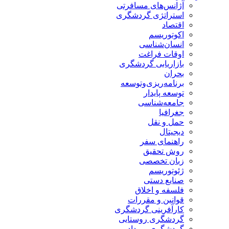
آژانس‌های مسافرتی
استراتژی گردشگری
اقتصاد
اکوتوریسم
انسان‌شناسی
اوقات فراغت
بازاریابی گردشگری
بحران
برنامه‌ریزی‌وتوسعه
توسعه پایدار
جامعه‌شناسی
جغرافیا
حمل و نقل
دیجیتال
راهنمای سفر
روش تحقیق
زبان تخصصی
ژئوتوریسم
صنایع دستی
فلسفه و اخلاق
قوانین و مقررات
کارآفرینی گردشگری
گردشگری روستایی
گردشگری رویداد