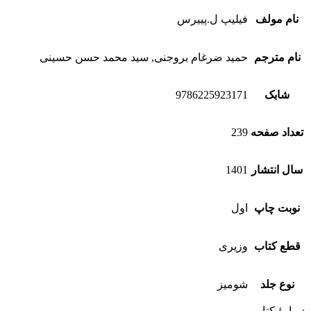
نام مولف
فیلیپ ل.پییرس
نام مترجم
حمید ضرغام بروجنی, سید محمد حسن حسینی
شابک
9786225923171
تعداد صفحه
239
سال انتشار
1401
نوبت چاپ
اول
قطع کتاب
وزیری
نوع جلد
شومیز
دربارۀ کتاب