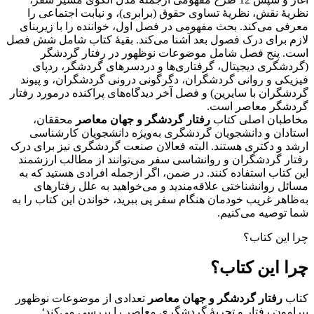
نظریۀ نقش، نظریۀ تساوی حقوق (برابری)، و نیابت اجتماعی را
معرفی می‌کند. بحث مفهومی در فصل اول، خواننده را با زیربنای
لازم برای درک فصول بعد آشنا می‌کند. بقیۀ کتاب شامل شش فصل
است. پنج فصل شامل موضوعات نوظهور در رفتار گردشگر
(گردشگری دیجیتال، گرفتاری‌ها و دردسرهای گردشگر، ردپای
فیزیکی و روانی گردشگران، دگرگونی درونی گردشگران، و پیوند
گردشگران با سایرین) و فصل آخر دیدگاه‌های پراکنده درمورد رفتار
گردشگر معاصر است.
مخاطبان اصلی کتاب
رفتار گردشگر و جهان معاصر
محققان،
استادان و دانشجویان گردشگری به‌ویژه دانشجویان کارشناسی
ارشد و دکتری هستند. البته فعالان صنعت گردشگری نیز برای درک
رفتار گردشگران و روانشاسی سفر می‌توانند از مطالب ارزشمند
این کتاب استفاده کنند. در ضمن، اگر ازجمله افرادی هستید که به
مسائل روانشناختی علاقه‌مندید و می‌خواهید به علل رفتارهای
به‌ظاهر غریب خودمان هنگام سفر پی ببرید، خواندن این کتاب را به
شما توصیه می‌کنیم.
چرا این کتاب؟
چرا این کتاب؟
کتاب
رفتار گردشگر و جهان معاصر
تعدادی از موضوعات نوظهور
پیرامون رفتار و تجربۀ گردشگری معاصر را بررسی می‌کند؛