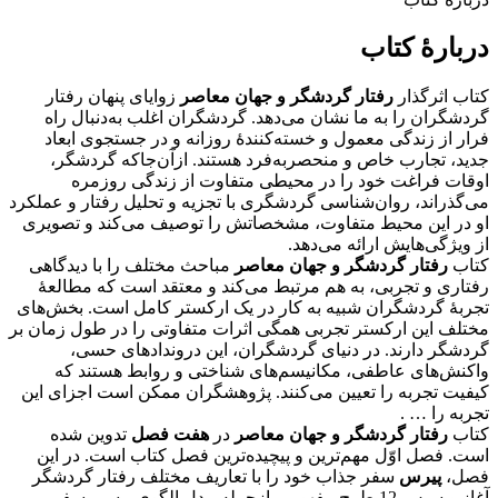
دربارۀ کتاب
کتاب اثرگذار
رفتار گردشگر و جهان معاصر
زوایای پنهان رفتار
گردشگران را به ما نشان می‌دهد. گردشگران اغلب به‌دنبال راه
فرار از زندگی معمول و خسته‌کنندۀ روزانه و در جستجوی ابعاد
جدید، تجارب خاص و منحصربه‌فرد هستند. ازآن‌جاکه گردشگر،
اوقات فراغت خود را در محیطی متفاوت از زندگی روزمره
می‌گذراند، روان‌شناسی گردشگری با تجزیه و تحلیل رفتار و عملکرد
او در این محیط متفاوت، مشخصاتش را توصیف می‌کند و تصویری
از ویژگی‌هایش ارائه می‌دهد.
کتاب
رفتار گردشگر و جهان معاصر
مباحث مختلف را با دیدگاهی
رفتاری و تجربی، به هم مرتبط می‌کند و معتقد است که مطالعۀ
تجربۀ گردشگران شبیه به کار در یک ارکستر کامل است. بخش‌های
مختلف این ارکستر تجربی همگی اثرات متفاوتی را در طول زمان بر
گردشگر دارند. در دنیای گردشگران، این درونداد‌های حسی،
واکنش‌های عاطفی، مکانیسم‌های شناختی و روابط هستند که
کیفیت تجربه را تعیین می‌کنند. پژوهشگران ممکن است اجزای این
تجربه را … .
کتاب
رفتار گردشگر و جهان معاصر
در
هفت فصل
تدوین شده
است. فصل اوّل مهم‌ترین و پیچیده‌ترین فصل کتاب است. در این
فصل،
پیرس
سفر جذاب خود را با تعاریف مختلف رفتار گردشگر
آغاز و سپس 12 طرح مفهومی ازجمله مدل الگوی مسیر سفر،