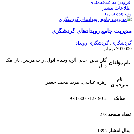
افزودن به علاقه‌مندی
اطلاعات بیشتر
مشاهده سریع
مدیریت جامع رویدادهای گردشگری
گردشگری
,
گردشگری رویداد
395,000
تومان
گلن بدین، جانی آلن، ویلیام اتول، راب هریس، یان مک
نام مؤلفان
دانل
نام
زهره عباسی، مریم محمد جعفر
مترجمان
شابک
978-600-7127-90-2
تعداد صفحه
278
سال انتشار
1395