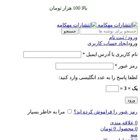
سفارشات خود را برای
بالا 100 هزار تومان
را با پیک رایگان تجربه
کنید
جستجو
ورود / ثبت نام
ورود
ایجاد حساب کاربری
نام کاربری یا آدرس ایمیل
*
رمز عبور
*
لطفا پاسخ را به عدد انگلیسی وارد کنید:
یک × 3 =
ورود
رمز عبور را فراموش کرده اید؟
مرا به خاطر بسپار
0
علاقه مندی
0
محصول
0
تومان
منو