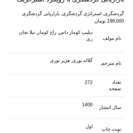
گردشگری
,
استراتژی گردشگری
,
بازاریابی گردشگری
198,000
تومان
دیلیپ کومار داس, راج کومار, نیلا نجان
نام مولف
ری
گلاله نوری, هژیر نوری
نام مترجم
تعداد
272
صفحه
1400
سال انتشار
اول
نوبت چاپ