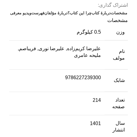
اشتراک گذاری:
مشخصات
دربارهٔ کتاب
چرا این کتاب؟
دربارهٔ مؤلفان
فهرست
ویدیو معرفی
مشخصات
وزن
0.5 کیلوگرم
علیرضا کریم‌زاده, علیرضا نوری, فریباصم,
نام
ملیحه عامری
مولف
9786227239300
شابک
تعداد
214
صفحه
سال
1401
انتشار