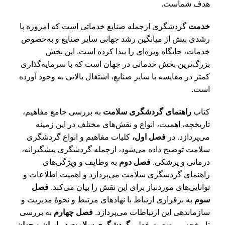
هدف شماست.
خدمت
گردشگری ازجمله صنايع خدماتی است كه امروزه با
رشدی بيش از ميانگين رشد جهانی ساير صنايع و به‌خصوص
خدمات، جايگاه ويژه‌اي را پيدا كرده است. اين بخش
بزرگ‌ترين بخش خدماتی در جهان است كه با سرمايه‌گذاری
كمتر در مقايسه با ساير صنايع، اشتغال بالايی به وجود آورده
است.
کتاب
راهنمای گردشگری سلامت
به بررسی جامع مفاهیم،
تاریخچه، اهمیت، انواع و نقش‌های مختلف در این زمینه
می‌پردازد. در
فصل اول،
کلیات مفاهیم و انواع گردشگری
سلامت توضیح داده می‌شود، ازجمله گردشگری پیشگیرانه،
درمانی و پزشکی.
فصل دوم
به وظایف و ویژگی‌های
راهنمای گردشگری سلامت می‌پردازد و اهمیت اطلاعات و
توانایی‌های موردنیاز برای این نقش را بیان می‌کند.
فصل
سوم
به برقراری ارتباط با نهادهای مرتبط و نحوۀ مدیریت و
سازماندهی این ارتباطات می‌پردازد.
فصل چهارم
به بررسی
تاریخچه و وضعیت فعلی
گردشگری سلامت در ایران و جهان