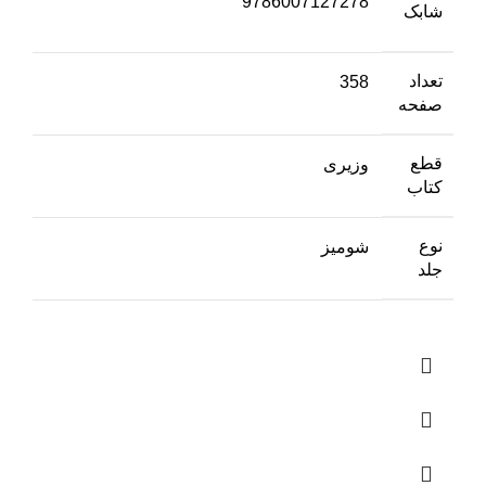
9786007127278
شابک
تعداد
358
صفحه
قطع
وزیری
کتاب
نوع
شومیز
جلد