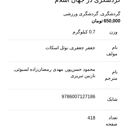
گردشگری
,
گردشگری ورزشی
650,000
تومان
وزن
0.7 کیلوگرم
نام
جعفر جعفری, نوئل اسکات
مولف
محمود حسن‌پور, مهدی رمضان‌زاده لسبوئی,
نام
نازنین تبریزی
مترجم
9786007127186
شابک
تعداد
418
صفحه