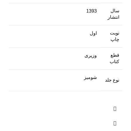
سال
1393
انتشار
نوبت
اول
چاپ
قطع
وزیری
کتاب
شومیز
نوع جلد