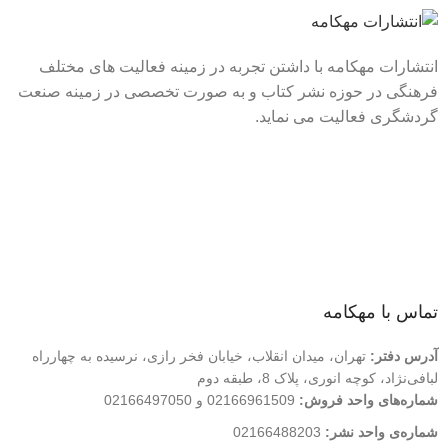
انتشارات مهکامه با داشتن تجربه در زمینه فعالیت های مختلف
فرهنگی در حوزه نشر کتاب و به صورت تخصصی در زمینه صنعت
گردشگری فعالیت می نماید.
لینک های سریع
درباره ما
تماس با ما
فروشگاه
تماس با مهکامه
آدرس دفتر:
تهران، میدان انقلاب، خیابان فخر رازی، نرسیده به چهارراه
لبافی‌نژاد، کوچه انوری، پلاک 8، طبقه دوم
شماره‌های واحد فروش:
02166961509 و 02166497050
شماره‌‌ی واحد نشر:
02166488203