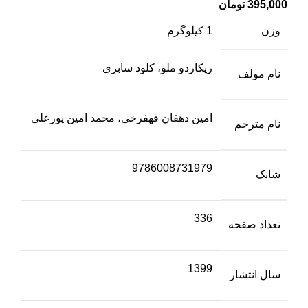
395,000
تومان
وزن
1 کیلوگرم
ریکاردو ملو، کلود سابری
نام مولف
امین دهقان قهفرخی، محمد امین پورعلی
نام مترجم
9786008731979
شابک
336
تعداد صفحه
1399
سال انتشار