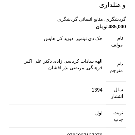
و هتلداری
گردشگری
,
منابع انسانی گردشگری
485,000
تومان
نام
جک دی نینمیر, دیوید کی هایس
مولف
الهه سادات کرباسی زاده, دکتر علی اکبر
نام
فرهنگی, مرتضی بذر افشان
مترجم
سال
1394
انتشار
نوبت
اول
چاپ