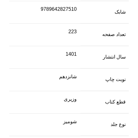
9789642827510
شابک
223
تعداد صفحه
1401
سال انتشار
شانزدهم
نوبت چاپ
وزیری
قطع کتاب
شومیز
نوع جلد