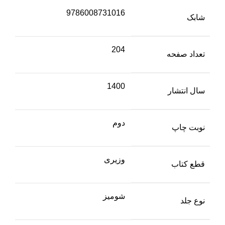
9786008731016
شابک
204
تعداد صفحه
1400
سال انتشار
دوم
نوبت چاپ
وزیری
قطع کتاب
شومیز
نوع جلد