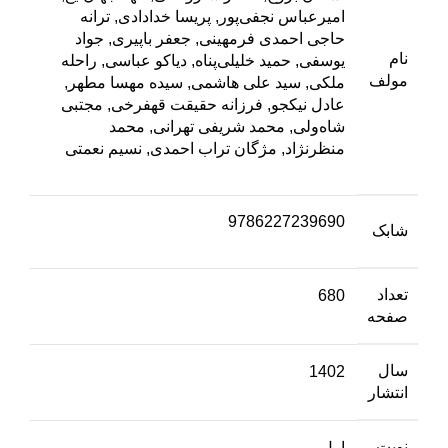
امیرعباس نجفی‌پور, پریسا خدادادی, ترانه
حاجی احمدی فرمهینی, جعفر باپیری, جواد
نام
یوسفی, حمید خلیلی‌پناه, دیاکو عباسی, راحله
مولف
ملکی, سید علی هاشمی, سیده مهسا مطهر,
عادل نیکجو, فرزانه حقیقت‌ قهفرخی, مجتبی
شاه‌ولی, محمد شریفی تهرانی, محمد
‌منظرنژاد, مژگان تراب احمدی, نسیم نعمتی
9786227239690
شابک
تعداد
680
صفحه
سال
1402
انتشار
نوبت
اول