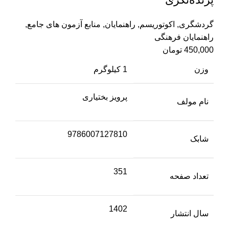
گردشگری
,
اکوتوریسم
,
راهنمایان
,
منابع آزمون های جامع
,
راهنمایان فرهنگی
450,000
تومان
وزن
1 کیلوگرم
پرویز بختیاری
نام مولف
9786007127810
شابک
351
تعداد صفحه
1402
سال انتشار