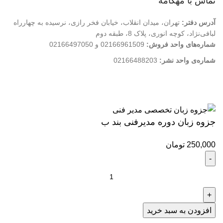
تماس با مهکامه
آدرس دفتر:
تهران، میدان انقلاب، خیابان فخر رازی، نرسیده به چهارراه
لبافی‌نژاد، کوچه انوری، پلاک 8، طبقه دوم
شماره‌های واحد فروش:
02166961509 و 02166497050
شماره‌‌ی واحد نشر:
02166488203
کلیه حقوق این وب سایت متعلق به انتشارات مهکامه می باشد.
جزوه زبان دوره مدیرفنی بند ب
250,000
تومان
جزوه
زبان
دوره
مدیرفنی
افزودن به سبد خرید
بند