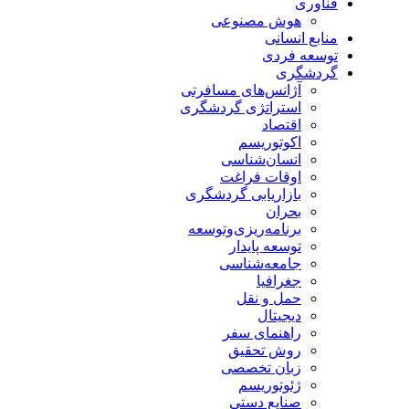
فناوری
هوش مصنوعی
منابع انسانی
توسعه فردی
گردشگری
آژانس‌های مسافرتی
استراتژی گردشگری
اقتصاد
اکوتوریسم
انسان‌شناسی
اوقات فراغت
بازاریابی گردشگری
بحران
برنامه‌ریزی‌وتوسعه
توسعه پایدار
جامعه‌شناسی
جغرافیا
حمل و نقل
دیجیتال
راهنمای سفر
روش تحقیق
زبان تخصصی
ژئوتوریسم
صنایع دستی