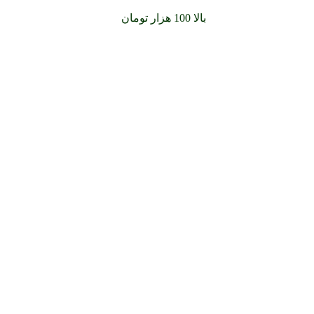
سفارشات خود را برای
بالا 100 هزار تومان
را با پیک رایگان تجربه کنید