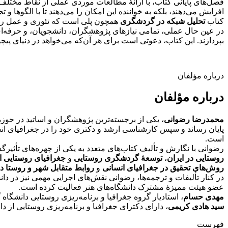
فصل‌های پایانی کتاب، با ارائۀ مطالعات موردی عملی از نقاط مختلف
افزایش می‌دهند، بلکه به خواننده این امکان را می‌دهند تا با الگوها و 
کتاب
تحلیل شبکه در گردشگری
همچون پلی است که تئوری و عمل را به‌
در عین حال عملی، تمامی نیازهای پژوهشگران، دانشجویان، و حرفه‌ای‌ه
بپردازند. این کتاب، دعوتی است برای هر آن‌که می‌خواهد در دنیای پیچ
درباره مؤلفان
درباره مؤلفان
محمدرضا رضوانی
، یکی از برجسته‌ترین پژوهشگران و اساتید در حوز
پایان رساند و سپس کارشناسی ارشد و دکتری خود را در جغرافیای انسا
است.
رضوانی با نگارش و تألیف کتاب‌های متعدد به یکی از چهره‌های تأثیرگ
روستایی در ایران
،
توسعۀ گردشگری روستایی
و
جغرافیای روستایی ا
روش‌های تحقیق در جغرافیای انسانی
و
روابط متقابل شهر و روستا 
در کنار تألیفات و ترجمه‌ها، رضوانی نقش‌های اجرایی مهمی نیز در د
عضو هیئت ممیزۀ مشترک دانشگاه‌های هنر فعالیت کرده است.
مهدی حسام
، استادیار گروه جغرافیا و برنامه‌ریزی روستایی دانشگاه
سید هادی کریمی
، دارای دکترای جغرافیا و برنامه‌ریزی روستایی از د
فهرست