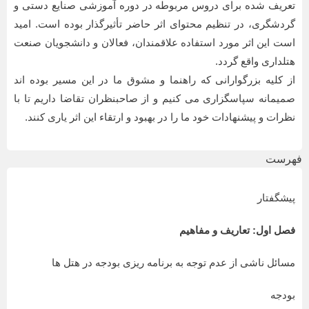
تعريف شده برای دروس مربوطه در دوره آموزشی صنايع دستی و
گردشگری، در تنظيم محتوای اثر حاضر تأثيرگذار بوده است. اميد
است اين اثر مورد استفاده علاقمندان، فعالان و دانشجويان صنعت
هتلداری واقع گردد.
از کليه بزرگوارانی که راهنما و مشوق ما در اين مسير بوده اند
صميمانه سپاسگزاری می کنيم و از صاحبنظران تقاضا داريم تا با
نظرات و پيشنهادات خود ما را در بهبود و ارتقاء اين اثر ياری کنند.
فهرست
پیشگفتار
فصل اول: تعاریف و مفاهیم
مسائل ناشی از عدم توجه به برنامه ریزی بودجه در هتل ها
بودجه