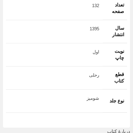
تعداد
132
صفحه
سال
1395
انتشار
نوبت
اول
چاپ
قطع
رحلی
کتاب
شومیز
نوع جلد
دربارهٔ کتاب