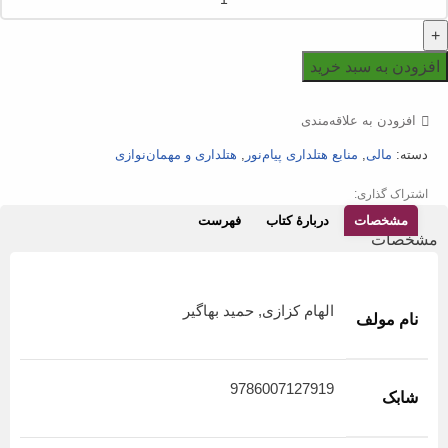
افزودن به سبد خرید
افزودن به علاقه‌مندی
دسته:
مالی
,
منابع هتلداری پیام‌نور
,
هتلداری و مهمان‌نوازی
اشتراک گذاری:
مشخصات
دربارهٔ کتاب
فهرست
مشخصات
الهام کزازی, حمید بهاگیر
نام مولف
9786007127919
شابک