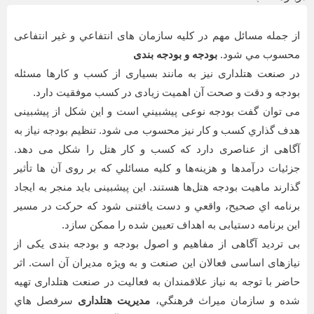
از جمله مسائل مهم در کليه سازمان های انتفاعي و غير انتفاعی
محسوب مي شود.
بودجه و بودجه بندی
در صنعت هتلداری نيز به مانند بسياری از کسب و کارها مسئله
بودجه و دقت و صحت آن اهميت زيادی در کسب موفقيت دارد.
می توان گفت بودجه نوعی پیشبيني است و اين شکل از پيشبينی
هدف گذاري کسب و کار نيز محسوب می شود. تنظيم بودجه نياز به
آگاهی از عناصری دارد که کسب و کار هتل را شکل می دهد.
جزئيات درآمدها و هزينه‌ها و کليه مسائلي که بر روی آن ها تأثير
گذارند ماهيت بودجه هتل‌ها هستند. اين پيشبينی بايد منجر به ايجاد
برنامه اي صحيح، واقعي و دست يافتنی شود که حرکت در مسير
اين برنامه دستيابی به اهداف تعيين شده را ممکن سازد.
بی ترديد آگاهی از مفاهيم و اصول بودجه و بودجه بندی يکی از
نيازهای اساسی فعالان اين صنعت و به ويژه مديران آن است. اثر
حاضر با توجه به نياز علاقمندان به فعاليت در صنعت هتلداری تهيه
شده و سازمان ميراث فرهنگي،
مديريت هتلداری
سرفصل هاي