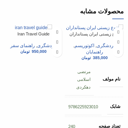
محصولات مشابه
تنوع زیستی ایران پستانداران
Iran Travel Guide
گردشگری
,
اکوتوریسم
,
گردشگری
,
راهنمای سفر
950,000
تومان
راهنمایان
گ
385,000
تومان
مرتضی
نام مولف
اسلامی
دهکردی
شابک
9786225923010
تعداد صفحه
240