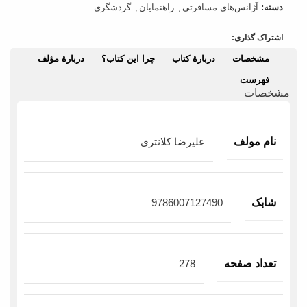
دسته:
آژانس‌های مسافرتی
,
راهنمایان
,
گردشگری
اشتراک گذاری:
مشخصات
دربارۀ کتاب
چرا این کتاب؟
دربارۀ مؤلف
فهرست
مشخصات
نام مولف
علیرضا کلانتری
شابک
9786007127490
تعداد صفحه
278