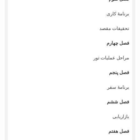
برنامۀ کاری
تحقیقات مقصد
فصل چهارم
مراحل عملیات تور
فصل پنجم
برنامۀ سفر
فصل ششم
بازاریابی
فصل هفتم