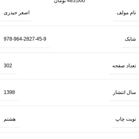
485,000
تومان
نام مولف
اصغر حیدری
شابک
978-964-2827-45-9
تعداد صفحه
302
سال انتشار
1398
نوبت چاپ
هشتم