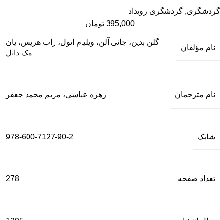
گردشگری
,
گردشگری رویداد
395,000
تومان
گلن بدین، جانی آلن، ویلیام اتول، راب هریس، یان
نام مؤلفان
مک دانل
نام مترجمان
زهره عباسی، مریم محمد جعفر
شابک
978-600-7127-90-2
تعداد صفحه
278