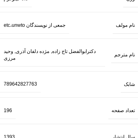
نام مولف
جمعی از نویسندگان etc،unwto
دکترابوالفضل تاج زاده, مژده دلفان آذری, وحید
نام مترجم
مرزی
شابک
789642827763
تعداد صفحه
196
سال انتشار
1393