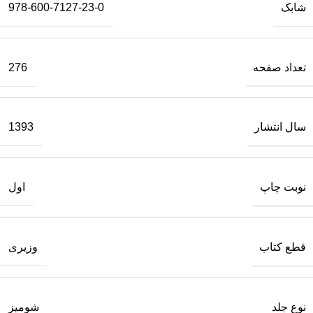
شابک
978-600-7127-23-0
تعداد صفحه
276
سال انتشار
1393
نوبت چاپ
اول
قطع کتاب
وزیری
نوع جلد
شومیز