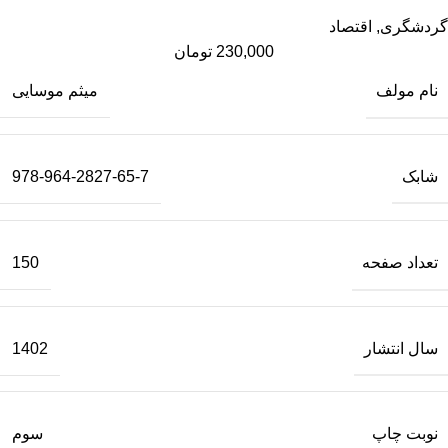
گردشگری
,
اقتصاد
230,000
تومان
نام مولف
میثم موسایی
شابک
978-964-2827-65-7
تعداد صفحه
150
سال انتشار
1402
نوبت چاپ
سوم