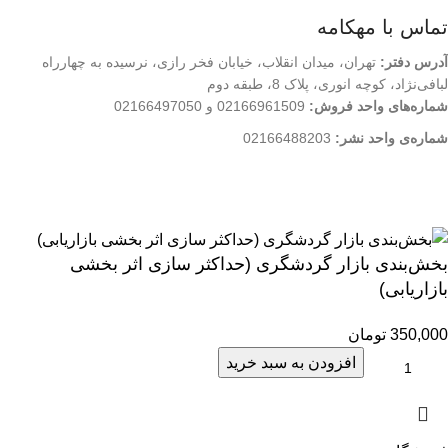
فروشگاه
تماس با مهکامه
آدرس دفتر:
تهران، میدان انقلاب، خیابان فخر رازی، نرسیده به چهارراه
لبافی‌نژاد، کوچه انوری، پلاک 8، طبقه دوم
شماره‌های واحد فروش:
02166961509 و 02166497050
شماره‌‌ی واحد نشر:
02166488203
کلیه حقوق این وب سایت متعلق به انتشارات مهکامه می باشد.
بخش‌بندی بازار گردشگری (حداکثر سازی اثر بخشی
بازاریابی)
350,000
تومان
افزودن به سبد خرید