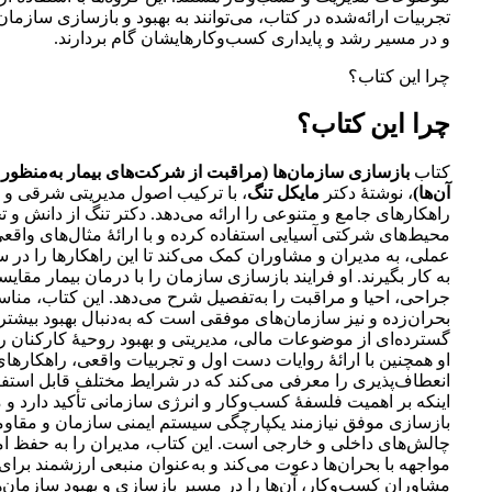
تجربیات ارائه‌شده در کتاب، می‌توانند به بهبود و بازسازی سازمان
و در مسیر رشد و پایداری کسب‌وکارهایشان گام بردارند.
چرا این کتاب؟
چرا این کتاب؟
کتاب
بازسازی سازمان‌ها (مراقبت از شرکت‌های بیمار به‌منظور
آن‌ها)
، نوشتۀ دکتر
مایکل تنگ
، با ترکیب اصول مدیریتی شرقی و ت
راهکارهای جامع و متنوعی را ارائه می‌دهد. دکتر تنگ از دانش و ت
محیط‌های شرکتی آسیایی استفاده کرده و با ارائۀ مثال‌های واقعی
عملی، به مدیران و مشاوران کمک می‌کند تا این راهکارها را در 
به کار بگیرند. او فرایند بازسازی سازمان را با درمان بیمار مقای
جراحی، احیا و مراقبت را به‌تفصیل شرح می‌دهد. این کتاب، من
بحران‌زده و نیز سازمان‌های موفقی است که به‌دنبال بهبود بیشت
گسترده‌ای از موضوعات مالی، مدیریتی و بهبود روحیۀ کارکنان 
او همچنین با ارائۀ روایات دست اول و تجربیات واقعی، راهکارهای 
انعطاف‌پذیری را معرفی می‌کند که در شرایط مختلف قابل استف
اینکه بر اهمیت فلسفۀ کسب‌وکار و انرژی سازمانی تأکید دارد و
بازسازی موفق نیازمند یکپارچگی سیستم ایمنی سازمان و مقاوم
چالش‌های داخلی و خارجی است. این کتاب، مدیران را به حفظ امی
مواجهه با بحران‌ها دعوت می‌کند و به‌عنوان منبعی ارزشمند برای
مشاوران کسب‌وکار، آن‌ها را در مسیر بازسازی و بهبود سازمان‌