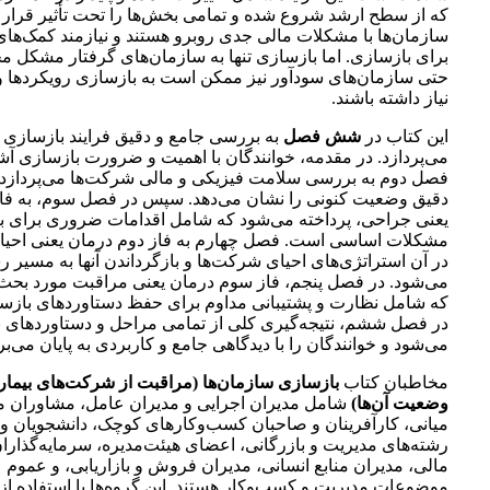
که از سطح ارشد شروع شده و تمامی بخش‌ها را تحت تأثیر قرار م
سازمان‌ها با مشکلات مالی جدی روبرو هستند و نیازمند کمک‌های
برای بازسازی. اما بازسازی تنها به سازمان‌های گرفتار مشکل م
حتی سازمان‌های سودآور نیز ممکن است به بازسازی رویکردها و
نیاز داشته باشند.
این کتاب در
شش فصل
به بررسی جامع و دقیق فرایند بازسازی
می‌پردازد. در مقدمه، خوانندگان با اهمیت و ضرورت بازسازی آشن
فصل دوم به بررسی سلامت فیزیکی و مالی شرکت‌ها می‌پردازد و
دقیق وضعیت کنونی را نشان می‌دهد. سپس در فصل سوم، به فاز
یعنی جراحی، پرداخته می‌شود که شامل اقدامات ضروری برای
مشکلات اساسی است. فصل چهارم به فاز دوم درمان یعنی احیا 
در آن استراتژی‌های احیای شرکت‌ها و بازگرداندن آنها به مسیر
می‌شود. در فصل پنجم، فاز سوم درمان یعنی مراقبت مورد بحث 
که شامل نظارت و پشتیبانی مداوم برای حفظ دستاوردهای بازسازی
در فصل ششم، نتیجه‌گیری کلی از تمامی مراحل و دستاوردهای ب
می‌شود و خوانندگان را با دیدگاهی جامع و کاربردی به پایان می‌بر
مخاطبان کتاب
بازسازی سازمان‌ها (مراقبت از شرکت‌های بيمار ب
وضعيت آن‌‌ها)
شامل مدیران اجرایی و مدیران عامل، مشاوران م
میانی، کارآفرینان و صاحبان کسب‌وکارهای کوچک، دانشجویان و
رشته‌های مدیریت و بازرگانی، اعضای هیئت‌مدیره، سرمایه‌گذاران
مالی، مدیران منابع انسانی، مدیران فروش و بازاریابی، و عموم ع
موضوعات مدیریت و کسب‌وکار هستند. این گروه‌ها با استفاده از 