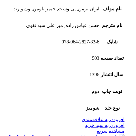
نام مولف
ایوان برمن, پی وست, جیمز باومن, ون وارت
نام مترجم
حسن عباس زاده, میر علی سید نقوی
شابک
978-964-2827-33-6
تعداد صفحه
503
سال انتشار
1396
نوبت چاپ
دوم
نوع جلد
شومیز
افزودن به علاقه‌مندی
افزودن به سبد خرید
مشاهده سریع