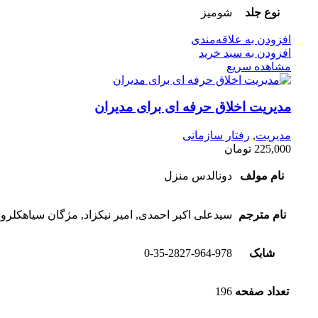
نوع جلد
شومیز
افزودن به علاقه‌مندی
افزودن به سبد خرید
مشاهده سریع
مدیریت اخلاق حرفه ای برای مدیران
مدیریت
,
رفتار سازمانی
225,000
تومان
نام مولف
دونالدس منزل
نام مترجم
سیدعلی اکبر احمدی, امیر نیکزاد, مژگان سیاهکلرو
شابک
0-35-2827-964-978
تعداد صفحه
196