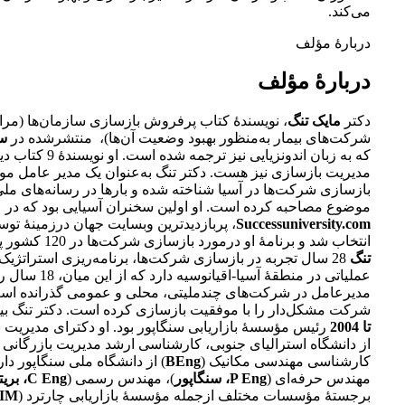
می‌کند.
دربارۀ مؤلف
دربارۀ مؤلف
دکتر
مایک تنگ
، نویسندۀ کتاب پرفروش بازسازی سازمان‌ها (مرا
شرکت‌های بیمار به‌منظور بهبود وضعیت آن‌ها)، منتشرشده در
سا
که به زبان اندونزیایی نیز ترجم
مدیریت بازسازی نیز هست. دکتر تنگ به‌عنوان یک مدیر عامل مو
بازسازی شرکت‌ها در آسیا شناخته شده و بارها در رسانه‌های ملی
موضوع مصاحبه کرده است. او اولین سخنران آسیایی بود که در
Successuniversity.com
، پربازدیدترین وبسایت جهان درزمینۀ تو
انتخاب شد و برنامۀ او درمورد بازسازی شرکت‌ها در 120 کشور پخش شد. دکتر
تنگ
28 سال تجربه در بازسازی شرکت‌ها، برنامه‌ریزی استراتژیک
عملیاتی در منطقۀ آسیا-اقیانوسی
مدیرعامل در شرکت‌های چندملیتی، محلی و عمومی گذرانده است
شرکت مشکل‌دار را با موفقیت بازسازی کرده است. دکتر تنگ ب
تا 2004
رئیس مؤسسۀ بازاریابی سنگاپور بود. او دکترای مدیریت با
از دانشگاه استرالیای جنوبی، کارشناسی ارشد مدیریت بازرگانی (
کارشناسی مهندسی مکانیک (
BEng
) از دانشگاه ملی سنگاپور دا
مهندس حرفه‌ای (
P Eng، سنگاپور
)، مهندس رسمی (
C Eng، بریتانیا
برجستۀ مؤسسات مختلف ازجمله مؤسسۀ بازاریابی چارترد (
IM