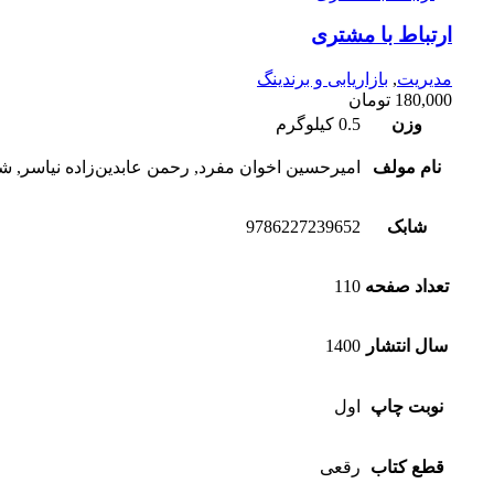
ارتباط با مشتری
مدیریت
,
بازاریابی و برندینگ
180,000
تومان
وزن
0.5 کیلوگرم
نام مولف
امیرحسین اخوان مفرد, رحمن عابدین‌زاده نیاسر, 
شابک
9786227239652
تعداد صفحه
110
سال انتشار
1400
نوبت چاپ
اول
قطع کتاب
رقعی