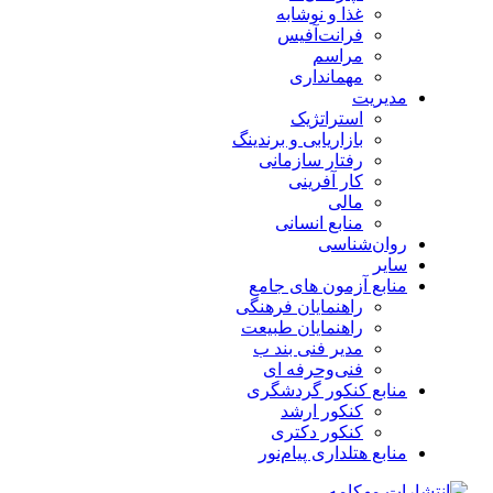
غذا و نوشابه
فرانت‌آفیس
مراسم
مهمانداری
مدیریت
استراتژیک
بازاریابی و برندینگ
رفتار سازمانی
کار آفرینی
مالی
منابع انسانی
روان‌شناسی
سایر
منابع آزمون های جامع
راهنمایان فرهنگی
راهنمایان طبیعت
مدیر فنی بند ب
فنی‌وحرفه‌ ای
منابع کنکور گردشگری
کنکور ارشد
کنکور دکتری
منابع هتلداری پیام‌نور