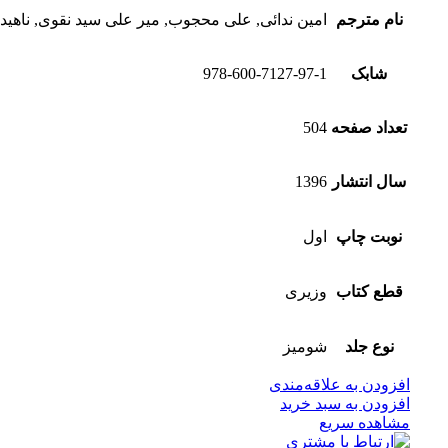
نام مترجم
امین ندائی, علی محجوب, میر علی سید نقوی, ناهید
شابک
978-600-7127-97-1
تعداد صفحه
504
سال انتشار
1396
نوبت چاپ
اول
قطع کتاب
وزیری
نوع جلد
شومیز
افزودن به علاقه‌مندی
افزودن به سبد خرید
مشاهده سریع