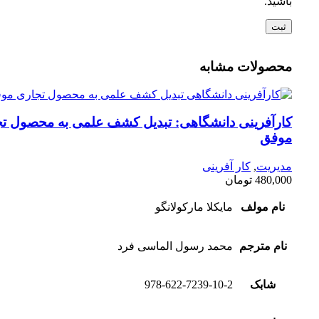
باشید.
محصولات مشابه
کارآفرینی دانشگاهی: تبدیل کشف علمی به محصول ت
موفق
مدیریت
,
کار آفرینی
480,000
تومان
نام مولف
مایکلا مارکولانگو
نام مترجم
محمد رسول الماسی فرد
شابک
978-622-7239-10-2