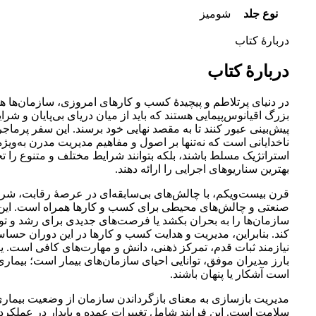
نوع جلد
شومیز
دربارۀ کتاب
دربارۀ کتاب
در دنیای پرتلاطم و پیچیدۀ کسب و کارهای امروزی، سازمان‌ها ه
بزرگ اقیانوس‌پیمایی هستند که باید از میان دریای بی‌پایان و شرا
پیش‌بینی عبور کنند تا به مقصد نهایی خود برسند. این سفر پرماجرا
ناخدایانی است که نه‌تنها بر اصول و مفاهیم مدیریت مدرن به‌ویژ
استراتژیک مسلط باشند، بلکه بتوانند شرایط مختلف و متنوع را تح
بهترین سناریوهای اجرایی را ارائه دهند.
قرن بیست‌و‌یکم، با چالش‌های بی‌سابقه‌ای در عرصۀ رقابت، شر
صنعتی و چالش‌های محیطی برای کسب و کارها همراه است. این 
سازمان‌ها را به بحران بکشد یا فرصت‌های جدیدی برای رشد و تو
کند. بنابراین، مدیریت و هدایت کسب و کارها در این دوران حس
نیازمند ثبات قدم، تمرکز ذهنی، دانش و مهارت‌های کافی است. ی
بارز مدیران موفق، توانایی احیای سازمان‌های بیمار است؛ بیمار
است آشکار یا پنهان باشند.
مدیریت بازسازی به معنای بازگرداندن سازمان از وضعیت بیمار
سلامت است. این فرایند شامل تغییرات عمده و پایدار در عملکر