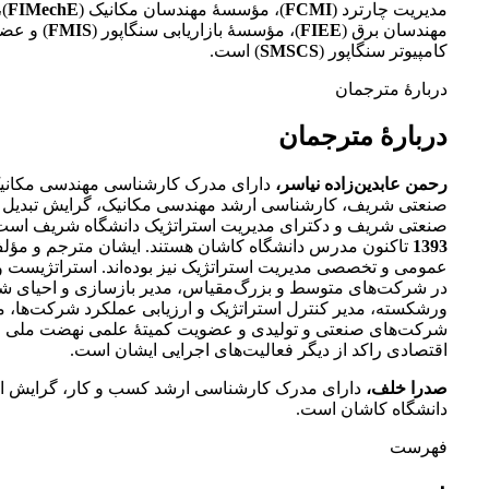
مدیریت چارترد (
FCMI
)، مؤسسۀ مهندسان مکانیک (
FIMechE
)
مهندسان برق (
FIEE
)، مؤسسۀ بازاریابی سنگاپور (
FMIS
) و عض
کامپیوتر سنگاپور (
SMSCS
) است.
دربارۀ مترجمان
دربارۀ مترجمان
رحمن عابدین‌زاده نیاسر،
دارای مدرک کارشناسی مهندسی مکانیک
صنعتی شریف، کارشناسی ارشد مهندسی مکانیک، گرایش تبدیل ا
صنعتی شریف و دکترای مدیریت استراتژیک دانشگاه شریف است.
1393
تاکنون مدرس دانشگاه کاشان هستند. ایشان مترجم و مؤل
عمومی و تخصصی مدیریت استراتژیک نیز بوده‌اند. استراتژیست 
در شرکت‌های متوسط و بزرگ‌مقیاس، مدیر بازسازی و احیای ش
ورشکسته، مدیر کنترل استراتژیک و ارزیابی عملکرد شرکت‌ها، 
شرکت‌های صنعتی و تولیدی و عضویت کمیتۀ علمی نهضت ملی 
اقتصادی راکد از دیگر فعالیت‌های اجرایی ایشان است.
صدرا خلف،
دارای مدرک کارشناسی ارشد کسب و کار، گرایش اس
دانشگاه کاشان است.
فهرست