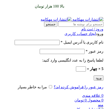
سفارشات خود را برای
بالا 100 هزار تومان
را با پیک رایگان تجربه
کنید
جستجو
ورود / ثبت نام
ورود
ایجاد حساب کاربری
نام کاربری یا آدرس ایمیل
*
رمز عبور
*
لطفا پاسخ را به عدد انگلیسی وارد کنید:
5 × چهار =
ورود
رمز عبور را فراموش کرده اید؟
مرا به خاطر بسپار
0
علاقه مندی
0
محصول
0
تومان
منو