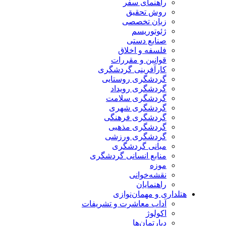
راهنمای سفر
روش تحقیق
زبان تخصصی
ژئوتوریسم
صنایع دستی
فلسفه و اخلاق
قوانین و مقررات
کارآفرینی گردشگری
گردشگری روستایی
گردشگری رویداد
گردشگری سلامت
گردشگری شهری
گردشگری فرهنگی
گردشگری مذهبی
گردشگری ورزشی
مبانی گردشگری
منابع انسانی گردشگری
موزه
نقشه‌خوانی
راهنمایان
هتلداری و مهمان‌نوازی
آداب معاشرت و تشریفات
اکولوژ
دپارتمان‌ها