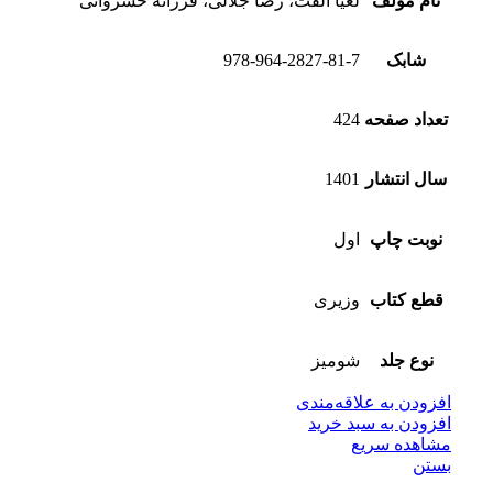
نام مولف
لعیا الفت، رضا جلالی، فرزانه خسروانی
شابک
978-964-2827-81-7
تعداد صفحه
424
سال انتشار
1401
نوبت چاپ
اول
قطع کتاب
وزیری
نوع جلد
شومیز
افزودن به علاقه‌مندی
افزودن به سبد خرید
مشاهده سریع
بستن