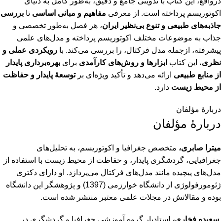
درواقع، این کتاب با تدوینی جامع و دقیق، به‌طور کامل به دنیای
اکوتوریسم پرداخته است. از معرفی
مفاهیم و مبانی اساسی
تا
بررسی
جاذبه‌های طبیعی و تنوع بی‌نظیر ایران
، هر فصل به‌طور تخصصی و
جذاب به موضوعات مختلف اکوتوریسم پرداخته و مدل‌های علمی
پیشرفته، ازجمله مدل فرکتال، را بررسی می‌کند. با
رویکردی عملی و
نظری
، این کتاب
ابزارها و روش‌های کارآمدی
برای
بهره‌برداری پایدار
از منابع طبیعی
ارائه می‌دهد و تأکید ویژه‌ای بر
توسعۀ پایدار و حفاظت
از محیط زیست
دارد.
دربارۀ مؤلفان
دربارۀ مؤلفان
میترا صابری،
متخصص جغرافیا و اکوتوریسم، به تحلیل‌های
جغرافیایی، گردشگری پایدار، و حفاظت از محیط زیست با استفاده از
مدل‌های پیچیده مانند مدل‌های فرکتال می‌پردازد. او دارای دکتری
ژئومورفولوژی از دانشگاه خوارزمی (1397) و پژوهشگر این دانشگاه
بوده و مقالاتش در مجلات علمی معتبر منتشر شده است.
سعیده فخاری،
استادیار گروه آموزشی جغرافیا و گردشگری در