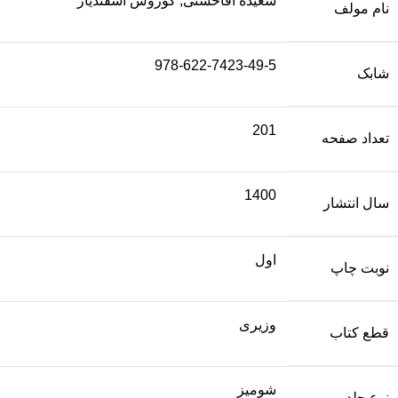
سعیده آقا‌حسنی, کوروش اسفندیار
نام مولف
978-622-7423-49-5
شابک
201
تعداد صفحه
1400
سال انتشار
اول
نوبت چاپ
وزیری
قطع کتاب
شومیز
نوع جلد