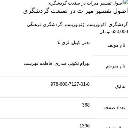
اصول تفسیر میراث در صنعت گردشگری
گردشگری
,
اکوتوریسم
,
ژئوتوریسم
,
گردشگری فرهنگی
630,000
تومان
تدتی کیبل, لری بک
نام مولف
بهرام نکوئی صدری, فاطمه فهرست
نام مترجم
978-600-7127-01-8
شابک
368
تعداد صفحه
1396