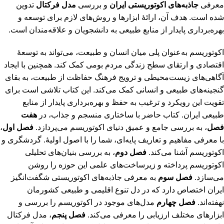
معرفی
جاذبه‌های اکوتوریستی ایران
و بررسی
مدل فرکتال
تدوین
شده است. هدف آن، ارائۀ ابزارها و روش‌های لازم برای توسعه و
بهره‌برداری پایدار از منابع طبیعی به دانشجویان و علاقه‌مندان است.
اکوتوریسم به‌عنوان پلی میان انسان و طبیعت، می‌تواند به توسعۀ
اقتصادی و ارتقای سطح زندگی مردم بومی کمک کند. همچنین با ایجاد
آگاهی‌های زیست‌محیطی و ترویج فرهنگ حفاظت از طبیعت، به بقای
گنجینه‌های طبیعی و انسانی کمک می‌کند. این کتاب تلاشی است برای
تقویت این رویکرد و ترغیب به حفظ و بهره‌برداری پایدار از منابع
طبیعی ایران. کتاب حاضر با ساختاری منسجم و جذاب، در
هفت
فصل
، به بررسی جامع و عمیق دنیای اکوتوریسم می‌پردازد.
فصل اول
،
با معرفی مفاهیم و تعاریف پایه‌ای، شما را با اصول اولیۀ. گردشگری و
اکوتوریسم آشنا می‌کند.
فصل دوم
، به بررسی بنیان‌های تحلیلی
اکوتوریسم پرداخته و زیرساخت‌های علمی این حوزه را روشن
می‌سازد.
فصل سوم
به معرفی جاذبه‌های اکوتوریستی شگفت‌انگیز
ایران اختصاص دارد که در دل تنوع اقلیمی و طبیعی کشورمان
نهفته‌اند.
فصل چهارم
مدل‌های موجود در اکوتوریسم را بررسی و
ابزارهای مختلف ارزیابی را معرفی می‌کند.
فصل پنجم
، مدل فرکتال