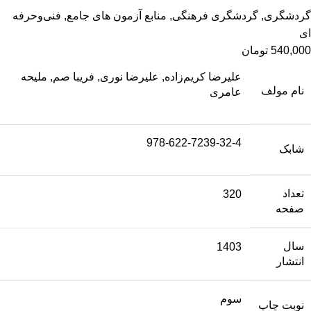
گردشگری
,
گردشگری فرهنگی
,
منابع آزمون های جامع
,
فنی‌وحرفه‌
ای
540,000
تومان
علیرضا کریم‌زاده, علیرضا نوری, فریبا صم, ملیحه
نام مولف
عامری
978-622-7239-32-4
شابک
تعداد
320
صفحه
سال
1403
انتشار
سوم
نوبت چاپ