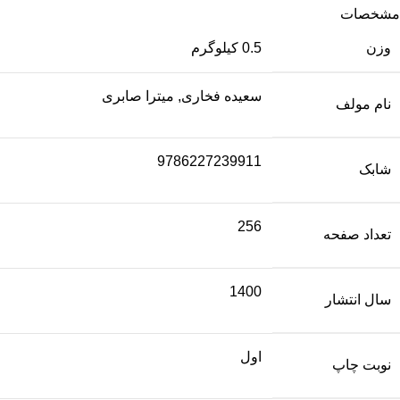
مشخصات
وزن
0.5 کیلوگرم
سعیده فخاری, میترا صابری
نام مولف
9786227239911
شابک
256
تعداد صفحه
1400
سال انتشار
اول
نوبت چاپ