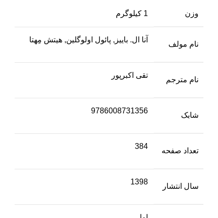
وزن
1 کیلوگرم
آنا ال. باییز, پائول اولوگلین, هیتش مِهتا
نام مولف
تقی اکبرپور
نام مترجم
9786008731356
شابک
384
تعداد صفحه
1398
سال انتشار
اول