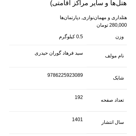
هتل‌ها و سایر مراکز اقامتی)
هتلداری و مهمان‌نوازی
,
دپارتمان‌ها
280,000
تومان
وزن
0.5 کیلوگرم
سید فرهاد گوران حیدری
نام مولف
9786225923089
شابک
192
تعداد صفحه
1401
سال انتشار