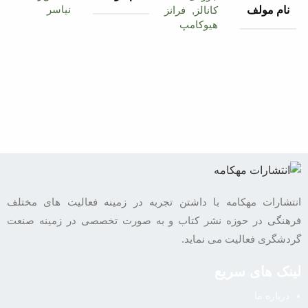
نیاسر
نام مولف
کانالز, فرانز
هیوکامپ
شابک
9786227239805
مهدیه
ویشقلی,
نام مترجم
میرعلی
تعداد صفحه
143
سیدنقوی
سال انتشار
1400
شابک
9786227239966
نوبت چاپ
اول
تعداد صفحه
343
انتشارات مهکامه با داشتن تجربه در زمینه فعالیت های مختلف
فرهنگی در حوزه نشر کتاب و به صورت تخصصی در زمینه صنعت
قطع کتاب
وزیری
گردشگری فعالیت می نماید.
سال انتشار
1401
لینک های سریع
نوع جلد
شومیز
نوبت چاپ
اول
درباره ما