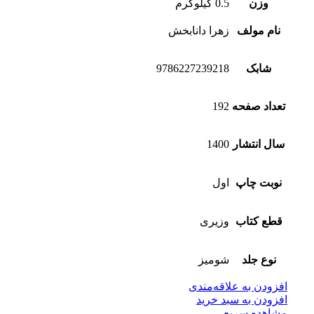
وزن
0.5 کیلوگرم
نام مولف
زهرا دانابخش
شابک
9786227239218
تعداد صفحه
192
سال انتشار
1400
نوبت چاپ
اول
قطع کتاب
وزیری
نوع جلد
شومیز
افزودن به علاقه‌مندی
افزودن به سبد خرید
مشاهده سریع