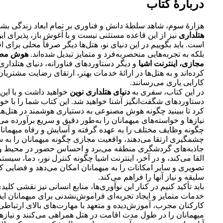
دربارهٔ کتاب
هزارۀ سوم، شاهد سلطۀ دانش و فناوری بر تمام ابعاد زندگی ب
هتلداری
نیز از این قاعده مستثنی نیست و با آغوش باز، پذیرای ای
است. باید بگوییم در این دنیای نو، هتل‌ها دیگر صرفاً محلی برای ا
بلکه به تجربه‌هایی منحصربه‌فرد و متمایز تبدیل شده‌اند.
هوش مصن
مجازی، اینترنت اشیا
و دیگر دستاوردهای فناورانه، دنیای هتلداری
کرده‌اند و به هتل‌ها در ارائۀ خدمات بهتر، ارتقای رضایت مشتریا
کارایی یاری می‌رسانند.
در این کتاب، سفری به
دنیای هتلداری نوین
خواهید داشت و با این 
دستاوردهای شگفت‌انگیز آشنا خواهید شد. این کتاب شما را با خو
کرد تا ببینید چگونه هوش مصنوعی به دستیاری هوشمند در هتل‌ها
نیازها و خواسته‌های میهمانان را به‌طور دقیق و سریع برآورده می‌ک
چگونه وظایف مختلف را به ‌عهده گرفته و آسایش و رفاه میهمانان
چشمگیری ارتقا می‌دهند، واقعیت مجازی چگونه میهمانان را به
جاذبه‌های گردشگری منطقه می‌برد و احساس حضور در محیط واقع
القا می‌کند، و در آخر، اینترنت اشیا چگونه کنترل نور، دما، سیس
تصویری و سایر امکانات را به میهمانان امکان می‌دهد و فضایی کام
سلیقه و نیاز آنها را فراهم می‌کند.
باید تأکید کنیم در کنار این نوآوری‌ها، منابع انسانی نیز نقشی کلیدی
خدمات متمایز و ایجاد تجربه‌ای فراموش‌نشدنی برای میهمانان ایفا
کارکنان مجرب، آموزش‌دیده و متعهد با مهارت‌های بالای ارتباطی 
میهمانان را در طول مدت اقامت در هتل همراهی می‌کنند و نیازها