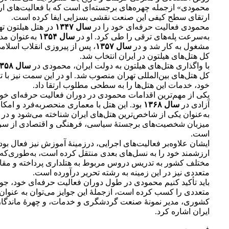
محمودی» ازجمله چهره‌های برجسته‌ای است که با فعالیت‌های ار
ارتقای سطح کیفی این صنعت نقشی بسزایی ایفا کرده است.
محمودی فعالیت حرفه‌ای خود را در
سال ۱۳۴۷
در هتل هیلتون ته
به‌سرعت پله‌های ترقی را طی کرد. او در
سال ۱۳۵۴
به‌عنوان مدی
مشغول به کار شد و در
سال ۱۳۵۷
، پس از پیروزی انقلاب اسلامی
کل هتل‌های هیلتون در ایران انتخاب شد.
با واگذاری هتل‌های هیلتون به دولت ایران، محمودی در
سال ۱۳۵۸
کل هتل‌های بین‌المللی تهران منصوب شد. او در این سمت نیز با ت
خود، خدمات این هتل‌ها را به سطحی مطلوب ارتقا داد.
یکی از مهم‌ترین اقدامات محمودی در دوران فعالیت حرفه‌ای خو
آزادی در
سال ۱۳۶۸
بود. این هتل با معماری منحصربه‌فرد و امکا
به‌عنوان یکی از شاخص‌ترین هتل‌های ایران شناخته می‌شود و در
میزبان شخصیت‌های برجستۀ سیاسی، فرهنگی و اقتصادی از سرا
است.
ایشان علاوه‌بر فعالیت‌های اجرایی، درزمینۀ آموزش نیز فعال بود
ارزشمند خود را به نسل‌های بعدی منتقل کرده است، به‌طوری‌که 
مختلف کشور به تدریس دروس مربوط به هتلداری پرداخته و مقا
متعددی نیز در این زمینه به رشته تحریر درآورده است.
باید تأکید کنیم محمودی در طول دوران فعالیت حرفه‌ای خود، جوا
متعددی را کسب کرده است، ازجملۀ این جوایز می‌توان به عنوان 
کشوری، مدیر نمونۀ صنعت گردشگری و خدمات، و چهرۀ ماندگار
ایران اشاره کرد.