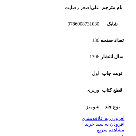
نام مترجم
علی‌اصغر رضایت
شابک
9786008731030
تعداد صفحه
136
سال انتشار
1396
نوبت چاپ
اول
قطع کتاب
وزیری
نوع جلد
شومیز
افزودن به علاقه‌مندی
افزودن به سبد خرید
مشاهده سریع
بستن