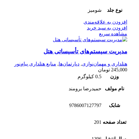
نوع جلد
شومیز
افزودن به علاقه‌مندی
افزودن به سبد خرید
مشاهده سریع
مدیریت سیستم‌‌های تأسیساتی هتل
هتلداری و مهمان‌نوازی
,
دپارتمان‌ها
,
منابع هتلداری پیام‌نور
245,000
تومان
وزن
0.5 کیلوگرم
نام مولف
حمیدرضا برومند
شابک
9786007127797
تعداد صفحه
201
سال انتشار
1396