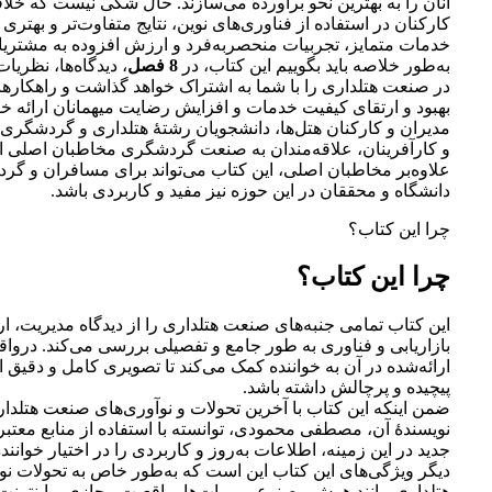
آنان را به بهترین نحو برآورده می‌سازند. حال شکی نیست که خلا
کارکنان در استفاده از فناوری‌های نوین، نتایج متفاوت‌تر و بهتری ر
خدمات متمایز، تجربیات منحصربه‌فرد و ارزش افزوده به مشتریا
به‌طور خلاصه باید بگوییم این کتاب، در
8 فصل
، دیدگاه‌ها، نظریا
در صنعت هتلداری را با شما به اشتراک خواهد گذاشت و راهکاره
بهبود و ارتقای کیفیت خدمات و افزایش رضایت میهمانان ارائه خوا
مدیران و کارکنان هتل‌ها، دانشجویان رشتۀ هتلداری و گردشگری،
و کارآفرینان، علاقه‌مندان به صنعت گردشگری مخاطبان اصلی ای
علاوه‌بر مخاطبان اصلی، این کتاب می‌تواند برای مسافران و گرد
دانشگاه و محققان در این حوزه نیز مفید و کاربردی باشد.
چرا این کتاب؟
چرا این کتاب؟
این کتاب تمامی جنبه‌های صنعت هتلداری را از دیدگاه مدیریت، ار
بازاریابی و فناوری به طور جامع و تفصیلی بررسی می‌کند. دروا
ارائه‌شده در آن به خواننده کمک می‌کند تا تصویری کامل و دقیق 
پیچیده و پرچالش داشته باشد.
ضمن اینکه این کتاب با آخرین تحولات و نوآوری‌های صنعت هتلدا
نویسندۀ آن، مصطفی محمودی، توانسته با استفاده از منابع معتب
جدید در این زمینه، اطلاعات به‌روز و کاربردی را در اختیار خواننده 
دیگر ویژگی‌های این کتاب این است که به‌طور خاص به تحولات ن
هتلداری مانند هوش مصنوعی، ربات‌ها، واقعیت مجازی و اینترنت ا