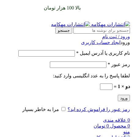
سفارشات خود را برای
بالا 100 هزار تومان
را با پیک رایگان تجربه
کنید
جستجو
ورود / ثبت نام
ورود
ایجاد حساب کاربری
نام کاربری یا آدرس ایمیل
*
رمز عبور
*
لطفا پاسخ را به عدد انگلیسی وارد کنید:
دو × 1 =
ورود
رمز عبور را فراموش کرده اید؟
مرا به خاطر بسپار
0
علاقه مندی
0
محصول
0
تومان
منو