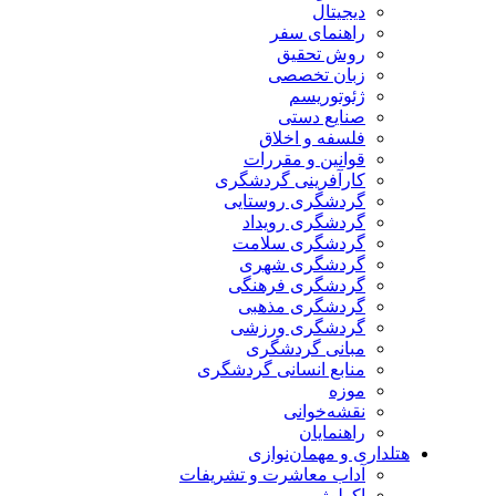
دیجیتال
راهنمای سفر
روش تحقیق
زبان تخصصی
ژئوتوریسم
صنایع دستی
فلسفه و اخلاق
قوانین و مقررات
کارآفرینی گردشگری
گردشگری روستایی
گردشگری رویداد
گردشگری سلامت
گردشگری شهری
گردشگری فرهنگی
گردشگری مذهبی
گردشگری ورزشی
مبانی گردشگری
منابع انسانی گردشگری
موزه
نقشه‌خوانی
راهنمایان
هتلداری و مهمان‌نوازی
آداب معاشرت و تشریفات
اکولوژ