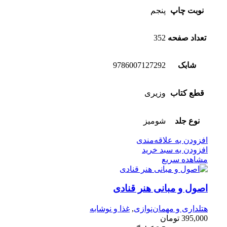
نوبت چاپ
پنجم
تعداد صفحه
352
شابک
9786007127292
قطع کتاب
وزیری
نوع جلد
شومیز
افزودن به علاقه‌مندی
افزودن به سبد خرید
مشاهده سریع
اصول و مبانی هنر قنادی
هتلداری و مهمان‌نوازی
,
غذا و نوشابه
395,000
تومان