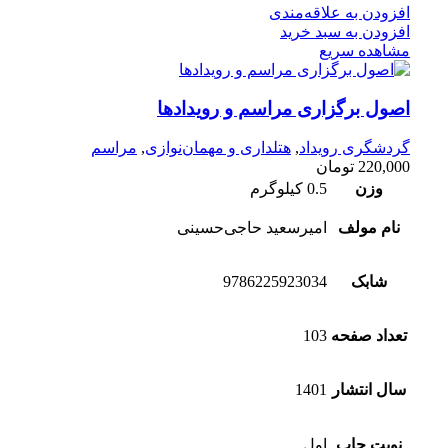
افزودن به علاقه‌مندی
افزودن به سبد خرید
مشاهده سریع
اصول برگزاری مراسم و رویدادها
گردشگری رویداد
,
هتلداری و مهمان‌نوازی
,
مراسم
220,000
تومان
وزن
0.5 کیلوگرم
نام مولف
امیرسعید حاجی‌حسینی
شابک
9786225923034
تعداد صفحه
103
سال انتشار
1401
نوبت چاپ
اول