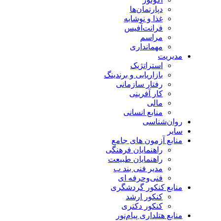
دپارتمان‌ها
غذا و نوشابه
فرانت‌آفیس
مراسم
مهمانداری
مدیریت
استراتژیک
بازاریابی و برندینگ
رفتار سازمانی
کار آفرینی
مالی
منابع انسانی
روان‌شناسی
سایر
منابع آزمون های جامع
راهنمایان فرهنگی
راهنمایان طبیعت
مدیر فنی بند ب
فنی‌وحرفه‌ ای
منابع کنکور گردشگری
کنکور ارشد
کنکور دکتری
منابع هتلداری پیام‌نور