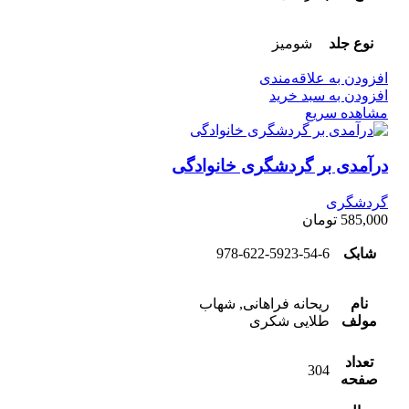
نوع جلد
شومیز
افزودن به علاقه‌مندی
افزودن به سبد خرید
مشاهده سریع
درآمدی بر گردشگری خانوادگی
گردشگری
585,000
تومان
شابک
978-622-5923-54-6
نام
ریحانه فراهانی, شهاب
مولف
طلایی شکری
تعداد
304
صفحه