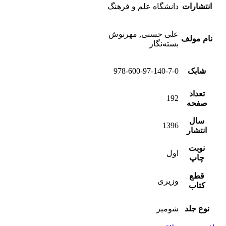
انتشارات
دانشگاه علم و فرهنگ
علی حسنی, مهرنوش
نام مولف
بسته‌نگار
شابک
978-600-97-140-7-0
تعداد
192
صفحه
سال
1396
انتشار
نوبت
اول
چاپ
قطع
وزیری
کتاب
نوع جلد
شومیز