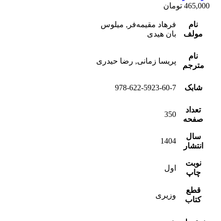
465,000
تومان
نام
فرهاد مقیمه‌فر, میلوس
مولف
بان هیدی
نام
پریسا زمانی, رضا حیدری
مترجم
شابک
978-622-5923-60-7
تعداد
350
صفحه
سال
1404
انتشار
نوبت
اول
چاپ
قطع
وزیری
کتاب