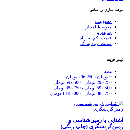
مرتب سازی بر اساس
محبوبیت
متوسط امتیاز
جدیدترین
قیمت: کم به زیاد
قیمت: زیاد به کم
فیلتر هزینه
همه
0
تومان
-
296,250
تومان
296,250
تومان
-
592,500
تومان
592,500
تومان
-
888,750
تومان
888,750
تومان
-
1,185,000
تومان
آشنایی با زمین‌‌شناسی و
زمین‌گردشگری (چاپ رنگی)