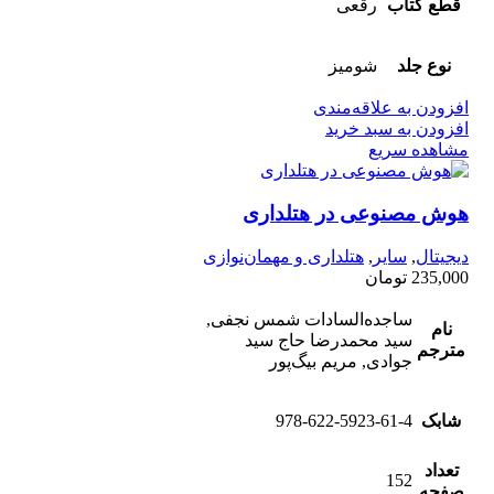
قطع کتاب
رقعی
نوع جلد
شومیز
افزودن به علاقه‌مندی
افزودن به سبد خرید
مشاهده سریع
هوش مصنوعی در هتلداری
دیجیتال
,
سایر
,
هتلداری و مهمان‌نوازی
235,000
تومان
ساجده‌السادات شمس نجفی,
نام
سید محمد‌رضا حاج سید
مترجم
جوادی, مریم بیگ‌پور
شابک
978-622-5923-61-4
تعداد
152
صفحه