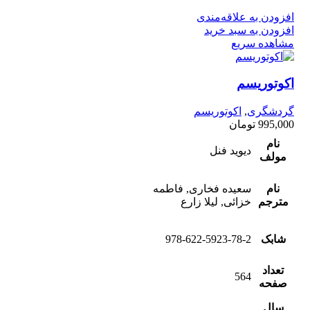
افزودن به علاقه‌مندی
افزودن به سبد خرید
مشاهده سریع
اکوتوریسم
گردشگری
,
اکوتوریسم
995,000
تومان
نام
دیوید فنل
مولف
نام
سعیده فخاری, فاطمه
مترجم
خزائی, لیلا زارع
شابک
978-622-5923-78-2
تعداد
564
صفحه
سال