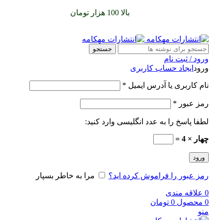
سفارشات خود را برای
بالا 100 هزار تومان
را با پیک رایگان تجربه
کنید
جستجو
ورود / ثبت نام
ورود
ایجاد حساب کاربری
نام کاربری یا آدرس ایمیل
*
رمز عبور
*
لطفا پاسخ را به عدد انگلیسی وارد کنید:
چهار × 4 =
ورود
رمز عبور را فراموش کرده اید؟
مرا به خاطر بسپار
0
علاقه مندی
0
محصول
0
تومان
منو