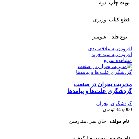
نوبت چاپ
دوم
قطع کتاب
وزیری
نوع جلد
شومیز
افزودن به علاقه‌مندی
افزودن به سبد خرید
مشاهده سریع
مدیریت بحران در صنعت
گردشگری علت‌ها و پیامد‌ها
گردشگری
,
بحران
345,000
تومان
نام مولف
حان سی. هندرسن
نام مترجم
محمدرضا گوهری