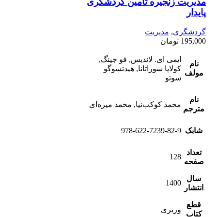
مدیریت زنجیره تأمین گردشگری
پایدار
گردشگری
,
مدیریت
195,000
تومان
ایمی ای. لاندیس, فو جينگ,
نام
كولاپا سوراتانا, هيدتسوگو
مولف
سوتو
نام
محمد كوكب‌نيا, محمد میره‌ای
مترجم
شابک
978-622-7239-82-9
تعداد
128
صفحه
سال
1400
انتشار
قطع
وزیری
کتاب