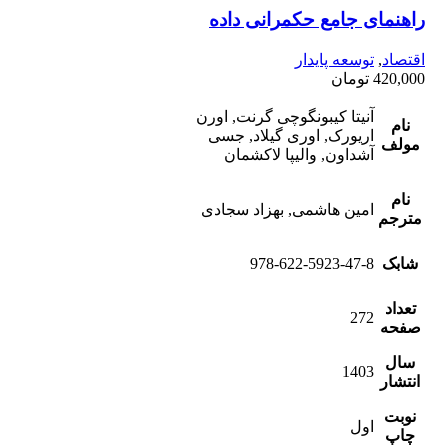
راهنمای جامع حکمرانی داده
اقتصاد
,
توسعه پایدار
420,000
تومان
آنیتا کیبونگوچی گرنت, اورن
نام
اریورک, اوری گیلاد, جسی
مولف
آشداون, والیپا لاکشمان
نام
امین هاشمی, بهزاد سجادی
مترجم
شابک
978-622-5923-47-8
تعداد
272
صفحه
سال
1403
انتشار
نوبت
اول
چاپ