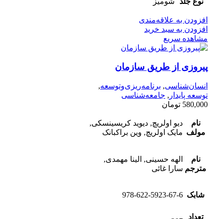
نوع جلد
شومیز
افزودن به علاقه‌مندی
افزودن به سبد خرید
مشاهده سریع
پیروزی از طریق سازمان
انسان‌شناسی
,
برنامه‌ریزی‌وتوسعه
,
توسعه پایدار
,
جامعه‌شناسی
580,000
تومان
نام
دیو اولریچ, دیوید کریسینسکی,
مولف
مایک اولریچ, وین براکبانک
نام
الهه حسینی, الینا مهمدی,
مترجم
سارا غائی
شابک
978-622-5923-67-6
تعداد