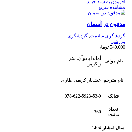
افزودن به سبد خرید
مشاهده سریع
مدفون در آسمان
گردشگری سلامت
,
گردشگری
ورزشی
540,000
تومان
آماندا پادوآن, پیتر
نام مولف
زاکرمن
نام مترجم
خشایار کریمی طاری
شابک
978-622-5923-53-9
تعداد
360
صفحه
سال انتشار
1404