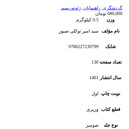
گردشگری
,
راهنمایان
,
ژئوتوریسم
680,000
تومان
وزن
0.5 کیلوگرم
نام مؤلف
سید امیر توکلی صبور
شابک
9786227239799
تعداد صفحه
130
سال انتشار
1401
نوبت چاپ
اول
قطع کتاب
وزیری
نوع جلد
شومیز