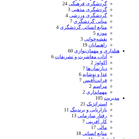
گردشگری فرهنگی
24
گردشگری مذهبی
3
گردشگری ورزشی
4
مبانی گردشگری
7
منابع انسانی گردشگری
4
موزه
5
نقشه‌خوانی
3
راهنمایان
19
هتلداری و مهمان‌نوازی
60
آداب معاشرت و تشریفات
6
اکولوژ
2
دپارتمان‌ها
7
غذا و نوشابه
6
فرانت‌آفیس
7
مراسم
2
مهمانداری
2
مدیریت
105
استراتژیک
21
بازاریابی و برندینگ
11
رفتار سازمانی
13
کار آفرینی
7
مالی
17
منابع انسانی
18