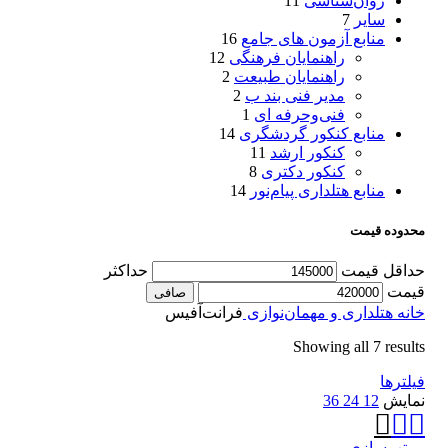
روان‌شناسی
11
سایر
7
منابع آزمون های جامع
16
راهنمایان فرهنگی
12
راهنمایان طبیعت
2
مدیر فنی بند ب
2
فنی‌وحرفه‌ ای
1
منابع کنکور گردشگری
14
کنکور ارشد
11
کنکور دکتری
8
منابع هتلداری پیام‌نور
14
محدوده قیمت
حداقل قیمت
حداكثر
قيمت
صافی
خانه
هتلداری و مهمان‌نوازی
فرانت‌آفیس
Showing all 7 results
فیلترها
نمایش
12
24
36
مرتب‌سازی