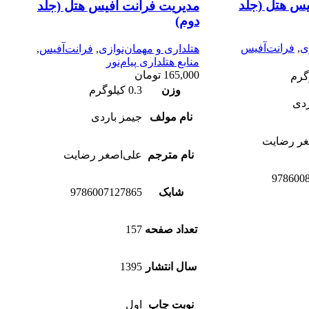
یس هتل (جلد
مدیریت فرانت آفیس هتل (جلد
دوم)
ی
,
فرانت‌آفیس
هتلداری و مهمان‌نوازی
,
فرانت‌آفیس
,
منابع هتلداری پیام‌نور
165,000
تومان
وزن
0.3 کیلوگرم
ردی
نام مولف
جیمز باردی
غر رضایت
نام مترجم
علی‌اصغر رضایت
978600
شابک
9786007127865
تعداد صفحه
157
سال انتشار
1395
نوبت چاپ
اول