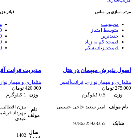
مرتب سازی بر اساس
فیلتر هزی
محبوبیت
ه
متوسط امتیاز
0
جدیدترین
0
قیمت: کم به زیاد
0
قیمت: زیاد به کم
0
اصول پذیرش میهمان در هتل
مدیریت فرانت آف
هتلداری و مهمان‌نوازی
,
فرانت‌آفیس
هتلداری و مهمان‌نواز
275,000
تومان
420,000
تومان
وزن
0.5 کیلوگرم
وزن
1 کیلوگرم
نام مولف
امیر سعید حاجی حسینی
بیژن اقطائی,
نام
مهرداد فرشیدی
مولف
عبدی
شابک
9786225923355
سال
1402