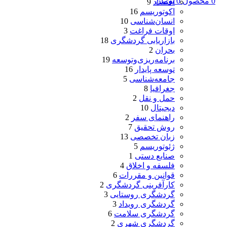
0
محصول
0
تومان
اقتصاد
9
اکوتوریسم
16
انسان‌شناسی
10
اوقات فراغت
3
بازاریابی گردشگری
18
بحران
2
برنامه‌ریزی‌وتوسعه
19
توسعه پایدار
16
جامعه‌شناسی
5
جغرافیا
8
حمل و نقل
2
دیجیتال
10
راهنمای سفر
2
روش تحقیق
7
زبان تخصصی
13
ژئوتوریسم
5
صنایع دستی
1
فلسفه و اخلاق
4
قوانین و مقررات
6
کارآفرینی گردشگری
2
گردشگری روستایی
3
گردشگری رویداد
3
گردشگری سلامت
6
گردشگری شهری
2