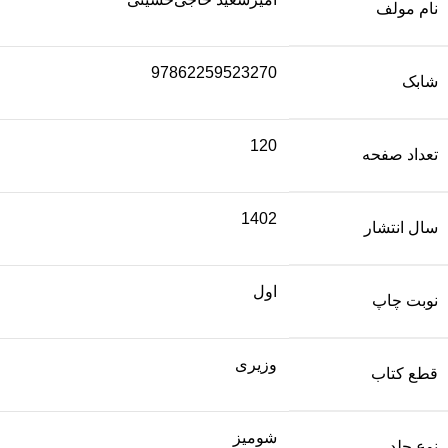
نام مولف
97862259523270
شابک
120
تعداد صفحه
1402
سال انتشار
اول
نوبت چاپ
وزیری
قطع کتاب
شومیز
نوع جلد