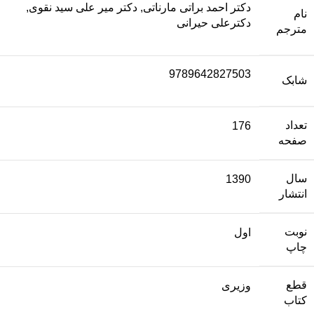
دکتر احمد براتی مارناتی, دکتر میر علی سید نقوی,
نام
دکترعلی حیرانی
مترجم
9789642827503
شابک
تعداد
176
صفحه
سال
1390
انتشار
نوبت
اول
چاپ
قطع
وزیری
کتاب