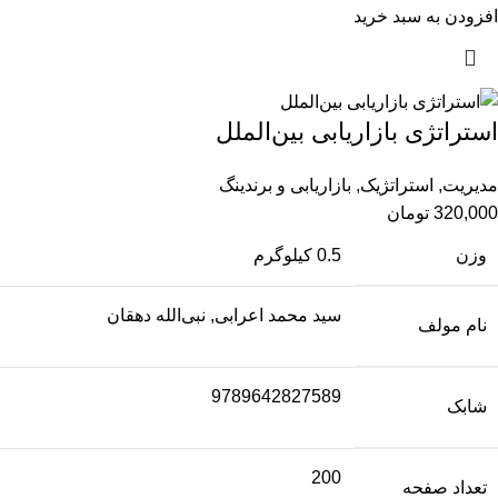
افزودن به سبد خرید
استراتژی بازاریابی بین‌الملل
مدیریت
,
استراتژیک
,
بازاریابی و برندینگ
320,000
تومان
وزن
0.5 کیلوگرم
سید محمد اعرابی, نبی‌‌الله دهقان
نام مولف
9789642827589
شابک
200
تعداد صفحه