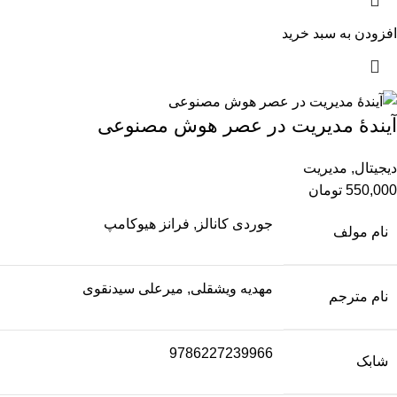
افزودن به سبد خرید
آیندۀ مدیريت در عصر هوش مصنوعی
دیجیتال
,
مدیریت
550,000
تومان
جوردی کانالز, فرانز هیوکامپ
نام مولف
مهدیه ویشقلی, میرعلی سیدنقوی
نام مترجم
9786227239966
شابک