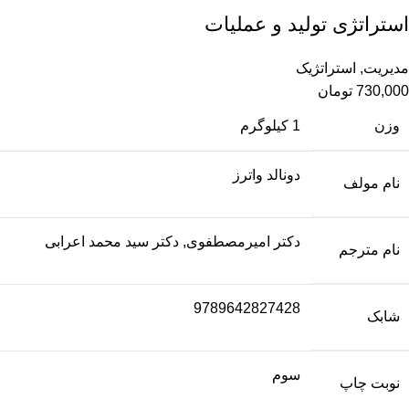
استراتژی تولید و عملیات
مدیریت
,
استراتژیک
730,000
تومان
وزن
1 کیلوگرم
دونالد واترز
نام مولف
دکتر امیرمصطفوی, دکتر سید محمد اعرابی
نام مترجم
9789642827428
شابک
سوم
نوبت چاپ