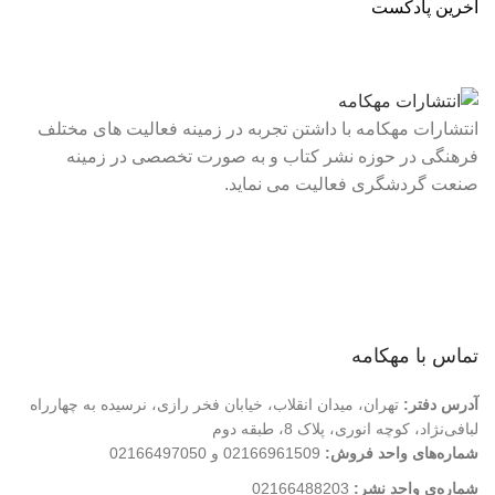
آخرین پادکست
انتشارات مهکامه با داشتن تجربه در زمینه فعالیت های مختلف
فرهنگی در حوزه نشر کتاب و به صورت تخصصی در زمینه
صنعت گردشگری فعالیت می نماید.
لینک های سریع
درباره ما
تماس با ما
فروشگاه
تماس با مهکامه
آدرس دفتر:
تهران، میدان انقلاب، خیابان فخر رازی، نرسیده به چهارراه
لبافی‌نژاد، کوچه انوری، پلاک 8، طبقه دوم
شماره‌های واحد فروش:
02166961509 و 02166497050
شماره‌‌ی واحد نشر:
02166488203