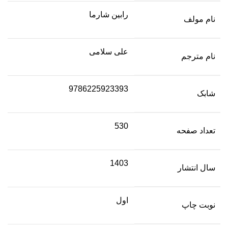
رابین شارما
نام مولف
علی سلامی
نام مترجم
9786225923393
شابک
530
تعداد صفحه
1403
سال انتشار
اول
نوبت چاپ