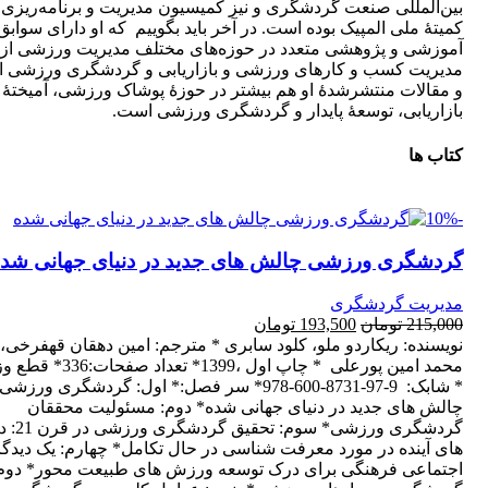
بین‌المللی صنعت گردشگری و نیز کمیسیون مدیریت و برنامه‌ریزی
کمیتۀ ملی المپیک بوده است. در آخر باید بگوییم که او دارای سوابق
آموزشی و پژوهشی متعدد در حوزه‌های مختلف مدیریت ورزشی از
مدیریت کسب و کارهای ورزشی و بازاریابی و گردشگری ورزشی 
و مقالات منتشرشدۀ او هم بیشتر در حوزۀ پوشاک ورزشی، آمیختۀ
بازاریابی، توسعۀ پایدار و گردشگری ورزشی است.
کتاب ها
-10%
گردشگری ورزشی چالش های جدید در دنیای جهانی شد
مدیریت گردشگری
215,000 تومان
193,500 تومان
نویسنده: ریکاردو ملو، کلود سابری * مترجم: امین دهقان قهفرخی،
محمد امین پورعلی * چاپ اول ،1399* تعداد
* شابک: 9-97-8731-600-978* سر فصل:* اول: گردشگری ورزشی
چالش های جدید در دنیای جهانی شده* دوم: مسئولیت محققان
گردشگری ورزشی* سو
های آینده در مورد معرفت شناسی در حال تکامل* چهارم: یک دیدگا
اجتماعی فرهنگی برای درک توسعه ورزش های طبیعت محور* دوم