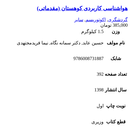
هواشناسی کاربردی کوهستان (مقدماتی)
گردشگری
,
اکوتوریسم
,
سایر
385,000
تومان
وزن
1.5 کیلوگرم
نام مولف
حسین عابد, دکتر سمانه نگاه, نیما فریدمجتهدی
شابک
9786008731887
تعداد صفحه
392
سال انتشار
1398
نوبت چاپ
اول
قطع کتاب
وزیری