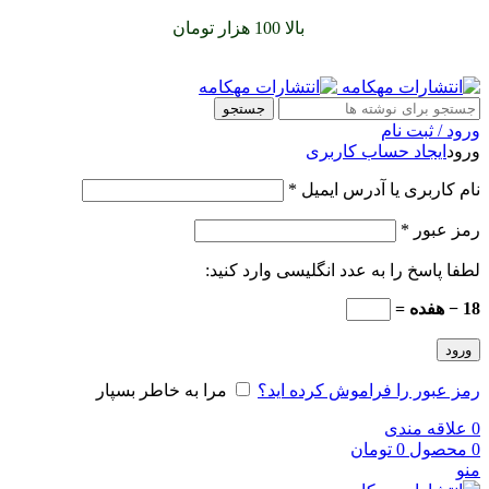
سفارشات خود را برای
بالا 100 هزار تومان
را با پیک رایگان تجربه
کنید
جستجو
ورود / ثبت نام
ورود
ایجاد حساب کاربری
نام کاربری یا آدرس ایمیل
*
رمز عبور
*
لطفا پاسخ را به عدد انگلیسی وارد کنید:
18 − هفده =
ورود
رمز عبور را فراموش کرده اید؟
مرا به خاطر بسپار
0
علاقه مندی
0
محصول
0
تومان
منو