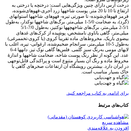
درخت اُرس دارای چنین ویژگی‌هایی است: درختچه یا درختى به
ارتفاع تا 10 تا 20 متر. پوست شاخه‏ها زرد آجرى-‌قهوه‏اى‌شونده،
قرمز قهوه‏اى‌شونده- تا صورتى تیره- قهوه‏اى. شاخه‏ها استوانه‏اى
(گرد)، به ضخامت 5/0-‌1 میلی‌متر. برگ‌هاى شاخه‏ها نوک‏دار، به‌طول
5/1-‌2 میلی‌متر، برگ‌هاى شاخه‏چه‏ها نوک‏تیز، به‌طول 7/0-‌5/1
میلی‌متر، گاهى باناوى نامشخص، پوشیده از کرک‌هاى غده‏اى
بیضوى باریک. مخروط‌هاى ماده تقریباً کروى (یا کروى-‌تخم‏مرغى)
به‌طول 5-‌10 میلی‌متر، سرانجام ضخیم‌شده، ارغوانى- تیره، اغلب با
لایه‏اى مومى به‌رنگ سبز گلمى. فلس‌ها گاهى نوک تیز. دانه‏ها 4-‌6
عدد. این گونه از نظر رنگ پوست شاخه، ضخامت شاخه‏ها و اندازۀ
مخروط ماده و رنگ آن بسیار متنوع است و پراکندگی قابل‌توجهى
در ایران دارد. بیشترین رویشگاه آن ارتفاعات صخره‏اى گاهى با
خاک بسیار مناسب است.
برای ادامه، به کتاب مراجعه کنید.
کتاب‌های مرتبط
مشاهده سریع
افزودن به علاقه‌مندی