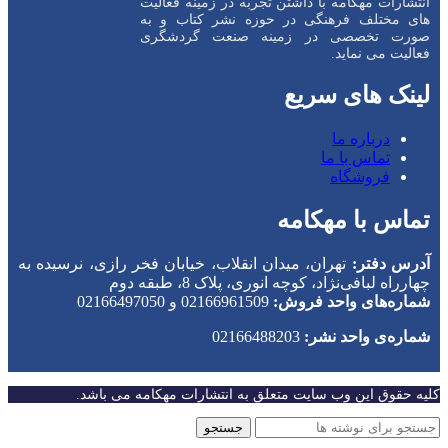
انتشارات مهکامه با داشتن تجربه در زمینه فعالیت
های مختلف فرهنگی در حوزه نشر کتاب و به
صورت تخصصی در زمینه صنعت گردشگری
فعالیت می نماید.
لینک های سریع
درباره ما
تماس با ما
فروشگاه
تماس با مهکامه
آدرس دفتر:
تهران، میدان انقلاب، خیابان فخر رازی، نرسیده به
چهارراه لبافی‌نژاد، کوچه انوری، پلاک 8، طبقه دوم
شماره‌های واحد فروش:
02166961509 و 02166497050
شماره‌‌ی واحد نشر:
02166488203
کلیه حقوق این وب سایت متعلق به انتشارات مهکامه می باشد.
جستجو