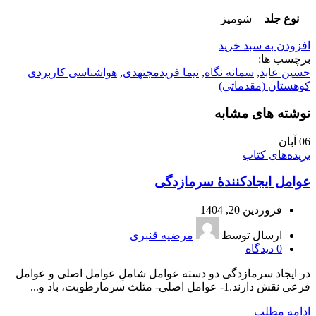
نوع جلد
شومیز
افزودن به سبد خرید
برچسب ها:
حسین عابد
,
سمانه نگاه
,
نیما فریدمجتهدی
,
هواشناسی کاربردی
کوهستان (مقدماتی)
نوشته های مشابه
06
آبان
بریده‌های کتاب
عوامل ايجادكنندۀ سرما‌زدگی
فروردین 20, 1404
ارسال توسط
مرضیه قنبری
0
دیدگاه
در ایجاد سرمازدگی دو دسته عوامل شاملِ عوامل اصلی و عوامل
فرعی نقش دارند.1- عوامل اصلی- مثلث سرمارطوبت، باد و...
ادامه مطلب