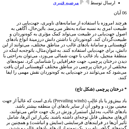
ارسال توسط
مرضیه قنبری
06
آبان
هرچند امروزه با استفاده از سامانه‌های ناوبری، جهت‌یابی در
طبیعت امری به نسبه ساده به‌نظر می‌رسد. با‌این‌حال، آگاهی به
اصول جهت‌یابی در طبیعت می‌تواند کمک مؤثری به کوه‌نوردان و
طبیعت‌گردان کند. کوه‌نوردان با داشتن دانش درزمینۀ انواع بادهای
کوهستانی و سامانۀ بادهای غالب در مناطق مختلف، می‌توانند از این
دانش، برای جهت‌یابی استفاده کنند. به‌عنوان‌ِمثال، با‌توجه‌به اینکه در
منطقۀ منجیل، باد غالب با جهت شمالی می‌وزد، می‌توان به‌راحتی با
دیدن درختان پرچمی، جهت جغرافیایی را شناسایی کرد. نمونه‌های
مختلفی از درختان پرچمی در مناطق مختلف کوهستانی ایران یافت
می‌شود که می‌توانند در جهت‌یابی به کوه‌نوردان نقش مهمی را ایفا
کنند.
* درختان پرچمی (شکل تاج)
باد بیش‌وَز یا بادِ غالِب (Prevailing winds) بادی است که غالباً از جهت
معینی بوزد، و وفور آن از سایر بادهای آن منطقه بیشتر باشد.
بادهای غالب، به‌دلیلِ استمرار وزش در یک جهت خاص می‌توانند،
اثرهای محیطی قابلِ توجه‌ای داشته باشند. یکی‌از این اثرها، شامل
تأثیر آن‌ها در فرایندهای فرسایشی (سایش و انباشت) و همچنین بر
گونه‌های گیاهی نام برد. یک نمونه از اثرهای بادهای غالب و شدید،