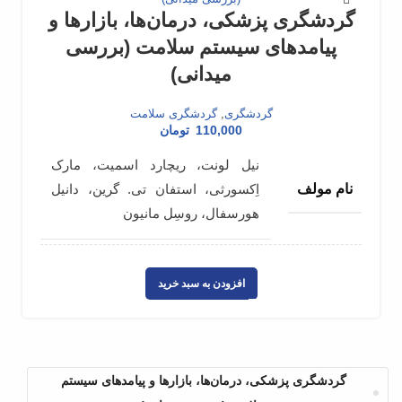
گردشگری پزشکی، درمان‌ها، بازارها و
پیامدهای سیستم سلامت (بررسی
میدانی)
گردشگری
,
گردشگری سلامت
110,000
تومان
نیل لونت، ریچارد اسمیت، مارک
نام مولف
اِکسورثی، استفان تی. گرین، دانیل
هورسفال، روسِل مانیون
مهلا مهین‌دوست، نازنین‌ السادات
افزودن به سبد خرید
نام مترجم
فاتحی
شابک
9786008731986
گردشگری پزشکی، درمان‌ها، بازارها و پیامدهای سیستم