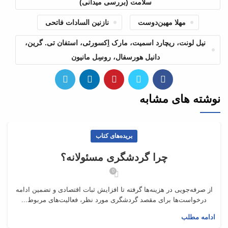
سلامت (بررسی میدانی)
تعداد صفحه
136
مهلا مهین‌دوست
نازنین‌ السادات فاتحی
نیل لونت، ریچارد اسمیت، مارک اِکسورثی، استفان تی. گرین،
سال انتشار
1399
دانیل هورسفال، روسِل مانیون
نوبت چاپ
اول
نوشته های مشابه
قطع کتاب
رقعی
بریده‌های کتاب
نوع جلد
شومیز
چرا گردشگری مسئولانه؟
0
از صرفه‌جویی در هزینه‌ها گرفته تا افزایش ثبات اقتصادی و تضمین ادامه
درخواست‌ها برای مقصد گردشگری مورد نظر، فعالیت‌های مربوط...
ادامه مطلب