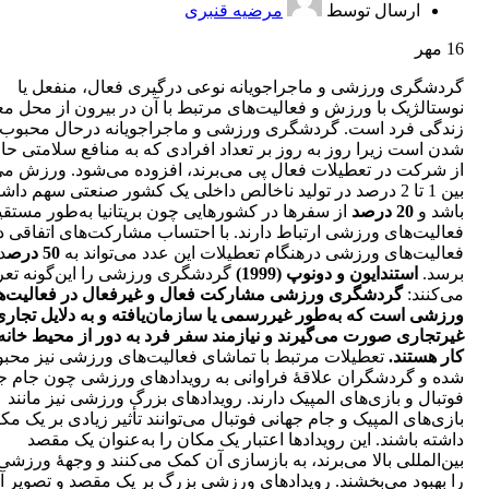
ارسال توسط
مرضیه قنبری
16
مهر
گردشگری ورزشی و ماجراجویانه نوعی درگیری فعال، منفعل یا
نوستالژیک با ورزش و فعالیت‌های مرتبط با آن در بیرون از محل م
زندگی فرد است. گردشگری ورزشی و ماجراجویانه درحال محبوب­‌ت
شدن است زیرا روز به روز بر تعداد افرادی که به منافع سلامتی ح
از شرکت در تعطیلات فعال پی می‌برند، افزوده می‌شود. ورزش می‌
بین 1 تا 2 درصد در تولید ناخالص داخلی یک کشور صنعتی سهم داش
باشد و
20 درصد
از سفرها در کشورهایی چون بریتانیا به‌طور مستقیم
فعالیت‌های ورزشی ارتباط دارند. با احتساب مشارکت‌های اتفاقی د
فعالیت‌های ورزشی درهنگام تعطیلات این عدد می‌تواند به
50 درص
د
برسد.
استندایون و دونوپ (1999)
گردشگری ورزشی را این‌گونه تع
می‌کنند:
گردشگری ورزشی مشارکت فعال و غیرفعال در فعالیت‌ه
ورزشی است که به‌طور غیررسمی یا سازمان‌یافته و به دلایل تجاری 
غیرتجاری صورت می‌گیرند و نیازمند سفر فرد به دور از محیط خانه
کار هستند.
تعطیلات مرتبط با تماشای فعالیت‌های ورزشی نیز محبو
شده و گردشگران علاقۀ فراوانی به رویدادهای ورزشی چون جام ج
فوتبال و بازی‌های المپیک دارند. رویدادهای بزرگ ورزشی نیز مانند
بازی‌های المپیک و جام جهانی فوتبال می‌توانند تأثیر زیادی بر یک مک
داشته باشند. این رویدادها اعتبار یک مکان را به‌عنوان یک مقصد
بین‌المللی بالا می‌برند، به بازسازی آن کمک می‌کنند و وجهۀ ورزشی
را بهبود می‌بخشند. رویدادهای ورزشی بزرگ بر یک مقصد و تصویر آ