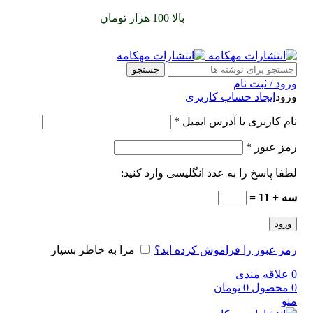
سفارشات خود را برای
بالا 100 هزار تومان
را با پیک رایگان تجربه
کنید
جستجو
ورود / ثبت نام
ورود
ایجاد حساب کاربری
نام کاربری یا آدرس ایمیل
*
رمز عبور
*
لطفا پاسخ را به عدد انگلیسی وارد کنید:
سه + 11 =
ورود
رمز عبور را فراموش کرده اید؟
مرا به خاطر بسپار
0
علاقه مندی
0
محصول
0
تومان
منو