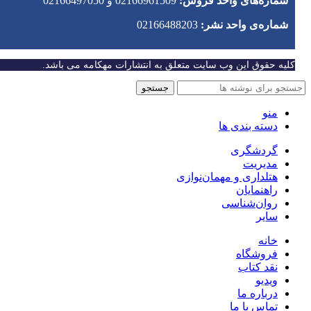
شماره‌های واحد فروش:
02166961509 و 02166497050
شماره‌‌ی واحد نشر:
02166488203
کلیه حقوق این وب سایت متعلق به انتشارات مهکامه می باشد.
جستجو
منو
دسته بندی ها
گردشگری
مدیریت
هتلداری و مهمان‌نوازی
راهنمایان
روان‌شناسی
سایر
خانه
فروشگاه
نقد کتاب
ویدیو
درباره‌ ما
تماس با ما