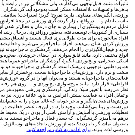
تأثیرات مثبت قابل‌توجهی می‌گذارند، ولی مشکلاتی نیز در رابطه با
بدهی‌ها و تسهیلات بلااستفاده ممکن است به‌وجود آید. گردشگران
ورزشی انگیزه‌­های متفاوتی دارند: تفریح؛ گریز؛ استراحت؛ سلامتی 
تناسب اندام و... . درواقع، بازار گردشگری ورزشی درنتیجۀ افزایش
تمایل مردم به پیشگیری از بیماری به جای درمان و فعال‌تر شدن آنه
بسیاری از کشورهای توسعه‌یافته، به‌طور روزافزونی درحال رشد 
افراد سالخورده برای مدت طولانی‌تری فعال هستند و اشتیاق بیشتر
ورزش کردن نشان می‌دهند. افراد، ماجراجوتر می‌شوند و فعالیت‌ه
جدید و هیجان‌انگیزتری را انجام می‌دهند. گردشگری ماجراجویانه نیز
انواع مختلفی دارد، مانند قایق‌­سواری در آب­‌های خروشان، صخره‌نو
اسکی صحرایی، و یخ‌­نوردی. انگیزۀ گردشگران ماجراجو عموماً هیج
هماوردطلبی، نوجويی و ریسک است. گردشگری ماجراجویانه دو نوع
سخت و نرم دارد. ورزش‌های ماجراجویانۀ سخت، پرخطرتر از سایر
فعالیت‌هاي ماجراجويانه هستند و می‌توان آنها را در گروه «ورزش‌ه
افراطی» قرار دارد. مانند موج‌سواری، یخ‌نوردی و... . روی هم رفته 
نظر می‌رسد با تغییر سبک زندگی، گردشگری ورزشی محبوب‌تر می
و تمایل افراد به فعالیت بیشتر، افزایش می‌یابد. علاقۀ بارزی نیز به
ورزش‌های هیجان‌انگیز و ماجراجویانه که غالباً مردم را به چشم‌اندا
دوردست و زیبا می‌کشانند، وجود دارد. در این‌جا، عنصر فعالیت در
تعطیلات ورزشی با آسایش و آرامش ناشی از بودن در یک محیط طب
درهم می‌آمیزد. گردشگرانی که بسيار فعال و ماجراجو نیستند می‌توا
به‌عنوان تماشاگر یا بازدیدکننده، از ورزش يا جاذبه‌های نوستالژیک
ورزشی لذت ببرند.
برای ادامه، به کتاب مراجعه کنید.