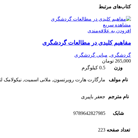
کتاب‌های مرتبط
مشاهده سریع
افزودن به علاقه‌مندی
مفاهیم کلیدی در مطالعات گردشگری
گردشگری
,
مبانی گردشگری
265,000
تومان
وزن
0.5 کیلوگرم
نام مولف
مارگارت هارت روبرتسون, ملانی اسمیت, نیکولامک لئ
نام مترجم
جعفر باپیری
شابک
9789642827985
تعداد صفحه
223