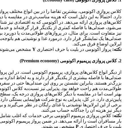
کلاس پروازی اکونومی، بیشترین تقاضا را در بین انواع مختلف پرواز
دارد. احتمالاً به این دلیل است که هزینه مناسب‌تری در مقایسه با دی
کلاس‌های پروازی ارائه می‌دهد. در اکونومی که به اقتصادی نیز شنا
می‌شود، صندلی‌ها با فاصله کمتری از یکدیگر قرار گرفته‌اند و خدم
نیز متفاوت است. برای مثال، در پرواز‌های طولانی‌مدت یا دوربرد ب
صندلی‌ها یک نمایشگر قرار دارد. درمورد غذا و نوشیدنی هم باتوجه‌به
ایرلاین اوضاع فرق می‌کند.
نکته:
پرواز اکونومی در بلیت با حرف اختصاری
Y
مشخص می‌شوند.
2. کلاس پروازی پریمیوم اکونومی (Premium economy)
از دیگر انواع کلاس‌های پروازی، پریمیوم اکونومی است. در این پروا
صندلی‌ها با فاصله بیشتری از یکدیگر قرار دارند و به لحاظ اندازه نیز
بزرگ‌تر هستند. بنابراین نشستن بر روی این صندلی‌ها حتی در سفر
طولانی‌مدت هم راحت خواهد بود. پذیرایی نیز نسبت‌به کلاس اکونو
بهتر است اما در مقایسه با دیگر کلاس‌های پروازی درجه یک، سطح
پایین‌تری دارد. در کل، پذیرایی به نوع شرکت هواپیمایی بستگی دارد.
برخی از این ایرلاین‌ها نوشیدنی یا غذای رایگان در نظر می‌گیرند و ب
دیگر نیز هزینه آن را جداگانه حساب می‌کنند.
نکته:
کلاس پروازی پریمیوم اکونومی برخی خدمات که اغلب شامل
بار مسافران است را ارائه می‌دهد. در ضمن پرواز پریمیوم اکونومی
بلیت با حرف اختصاری
P
مشخص می‌شوند.