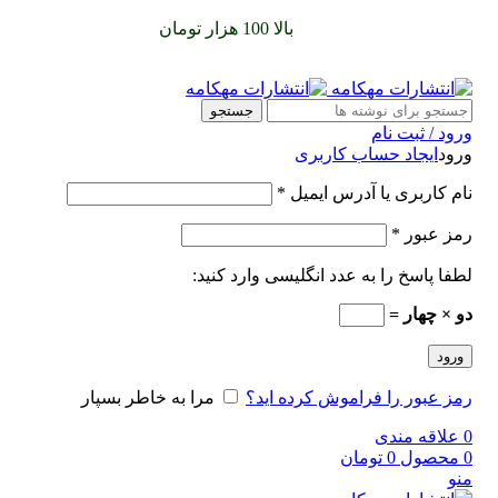
سفارشات خود را برای
بالا 100 هزار تومان
را با پیک رایگان تجربه
کنید
جستجو
ورود / ثبت نام
ورود
ایجاد حساب کاربری
نام کاربری یا آدرس ایمیل
*
رمز عبور
*
لطفا پاسخ را به عدد انگلیسی وارد کنید:
دو × چهار =
ورود
رمز عبور را فراموش کرده اید؟
مرا به خاطر بسپار
0
علاقه مندی
0
محصول
0
تومان
منو