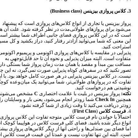
3. کلاس پروازی بیزینس (Business class)
پرواز بیزینس یا تجاری از انواع کلاس‌های پروازی است که پیشنهاد
می‌شود برای پروازهای طولانی‌مدت در نظر گرفته شود. علت آن هم
است که در این کلاس پروازی فضای جانبی اطراف شما بیشتر است.
این معنی که شما می‌توانید آزادتر رفتار کنید، دراز بکشید و کل مسیر
استراحت کنید.
پذیرایی در مقایسه با کلاس‌های پروازی اکونومی و پریمیوم اکونومی
متفاوت است. البته میزان پذیرایی و نحوه آن تا حد قابل‌توجهی به
مسافت بین مبدأ و مقصد یا همان مدت زمان پرواز شما بستگی دارد.
تصور نکنید که در سفرهای کوتاه پذیرایی صورت نمی‌گیرد، نه این چ
نیست. در کلاس بیزینس پذیرایی در هر صورت کامل خواهد بود. با ای
تفاوت که در پروازهای طولانی‌تر، شما می‌توانید یک میان‌وعده کوچک
نوشیدنی هم درخواست کنید.
نکته:
پرواز بیزینس در بلیت با علامت اختصاری
C
مشخص می‌شوند.
همچنین
Check In
شما زودتر انجام می‌شود، یعنی بار و وسایلتان را
زودتر دریافت می‌کنید تا وقت زیادی از شما گرفته نشود.
4.
فرست کلاس
(
First Class
)
احتمالاً با خواندن نام فرست کلاس متوجه تفاوت این کلاس پروازی ب
انواع دیگر شده باشید. فضای کلی فرست کلاس در هواپیما کوچک 
اما فضای بین صندلی‌ها و راحتی آنها از دیگر کلاس‌های پروازی بیشت
است. البته این تنها تفاوت نیست و عمدتاً این قیمت فرست کلاس 