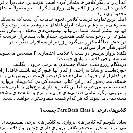
که آن را با دیگر کلاس‌ها متمایز کرده است. هزینه پرداختی برای 
کلاس خیلی بیشتر از کلاس‌های پروازی دیگر است و معمولاً تقاضای
محدودتری دارد.
اصلی‌ترین تفاوت فرست کلاس، نحوه خدمات آن است که به شکلی
سفارشی‌تر به چشم می‌آید. انواع غذاهای سروشده بیشتر بوده و کی
آنها نیز بیشتر است. شما می‌توانید نوشیدنی‌های مختلف و میان‌وعده
متنوعی را درخواست کنید. همچنین، چمدان‌های مسافران فرست 
در بخش جداگانه قرار می‌گیرد و زودتر از مسافران دیگر به در
اختیارشان قرار می‌گیرد.
نکته:
پرواز بیزینس در بلیت با علامت اختصاری
F
مشخص می‌شوند.
شناسه نرخی کلاس پروازی چیست؟
درهنگام رزرو بلیت احتمالاً چشمتان به برخی حروف انگلیسی
خورده‌است و شاید به‌راحتی از کنار آنها عبور کرده باشید. غافل از ای
هر کدام از این حروف نشان‌دهنده کیفیت و قیمت سرویس‌دهی به 
هستند. همان‌طور که در این کتاب صحبت کردیم، کلاس‌های پروازی 
دسته
تقسیم می‌شوند، اما این کلاس‌ها دارای نرخ‌های متفاوتی هستن
به‌عبارتی دیگر، تمامی صندلی‌های هواپیما با نرخ و مؤلفه‌های مش
دسته‌بندی می‌شوند که هر کدام قیمت متفاوت‌تری خواهند داشت.
کلاس‌های نرخی یا Fare Basis Class چیست؟
ساده بگوییم که کلاس‌های پروازی به کلاس‌های نرخی تقسیم‌بندی
می‌شوند. ممکن است هر کلاس پروازی دارای چندین نوع کلاس نر