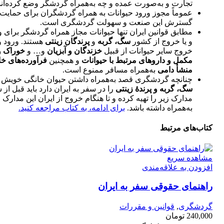
تجارت و به‌صورت عمده و چه به‌همراه گردشگر وضع کرده‌اند
عموماً مجوز ورود حیوانات به همراه گردشگران برای حمایت 
گسترش این صنعت و سهولت گردشگری است.
مطابق قوانین ایران تنها حیوانات مجاز همراه گردشگر برای و
و یا خروج از کشور
سگ، گربه
و
پرندگان زینتی
هستند. ورود و
خروج سایر حیوانات از قبیل
خزندگان و آبزیان
و… و
خوراک و
مکمل و داروهای مرتبط با حیوانات
و همچنین
فرآورده‌های خام
منشأ دامی
به‌همراه مسافر ممنوع است.
چنانچه گردشگری قصد به‌همراه داشتن حیوان خانگی خویش
سگ، گربه و پرندۀ زینتی
را در سفر به ایران دارد باید قبل از 
مدارک زیر را تهیه کرده و تا هنگام خروج از ایران این مدارک ر
به‌همراه داشته باشد.
برای ادامه، به کتاب مراجعه کنید.
کتاب‌های مرتبط
مشاهده سریع
افزودن به علاقه‌مندی
راهنمای حقوقی سفر به ایران
گردشگری
,
قوانین و مقررات
240,000
تومان