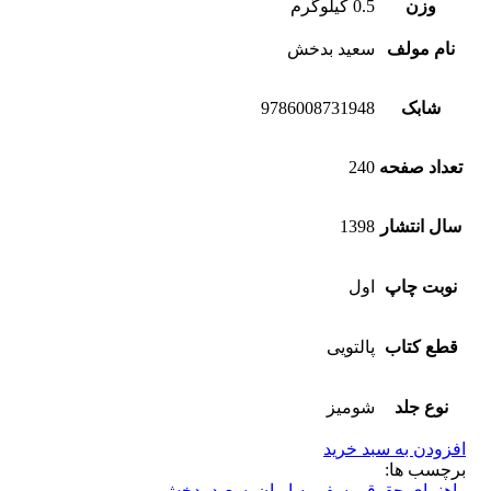
وزن
0.5 کیلوگرم
نام مولف
سعید بدخش
شابک
9786008731948
تعداد صفحه
240
سال انتشار
1398
نوبت چاپ
اول
قطع کتاب
پالتویی
نوع جلد
شومیز
افزودن به سبد خرید
برچسب ها:
راهنمای حقوقی سفر به ایران
,
سعید بدخش