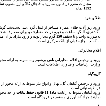
مجازات مقرر در قانون مبارزه با قاچاق کالا و ارز مصوب
سا
1392
نماید.
طلا و نقره
ورود زیورآلات طلای همراه مسافر از قبیل گردن‌بند، دست‌بند، گوش
انگشتری، النگو، ساعت و غیره در حد متعارف و برای مصارف ش
به‌صورت واحد و تا سقف
150 گرم
مجاز بوده و ورود مازاد بر آن م
به کسب اجازه قبلی از بانک مرکزی است.
اقلام مخابراتی
ورود و ترخیص اقلام مخابراتی
تلفن بی‌سیم
و… منوط به ارائه مجوز
وزارت ارتباطات و فناوری اطلاعات است.
گل‌و‌گیاه
ورود و ترخیص گیاهان گل، نهال و انواع بذر منوط به ارائه مجوز از
قرنطینه نباتی است.
ورود گیاهان منوط به رعایت
مادۀ 11 قانون حفظ نباتات
و اخذ مجوز
نمایندۀ جهاد کشاورزی مستقر در فرودگاه است.