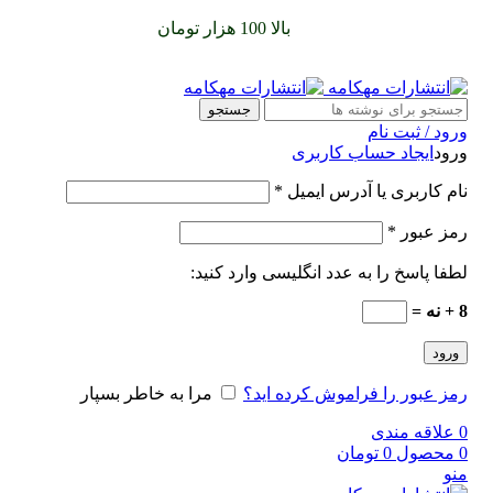
سفارشات خود را برای
بالا 100 هزار تومان
را با پیک رایگان تجربه
کنید
جستجو
ورود / ثبت نام
ورود
ایجاد حساب کاربری
نام کاربری یا آدرس ایمیل
*
رمز عبور
*
لطفا پاسخ را به عدد انگلیسی وارد کنید:
8 + نه =
ورود
رمز عبور را فراموش کرده اید؟
مرا به خاطر بسپار
0
علاقه مندی
0
محصول
0
تومان
منو