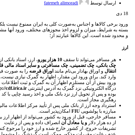
ارسال توسط
fatemeh alimoradi
18
دی
ورود برخی کالاها و اجناس به‌صورت کلی به ایران ممنوع نیست بلک
بسته به شرایط، میزان و لزوم اخذ مجوزهای مختلف، ورود آنها م
و محدود شده است. این کالاها عبارتند از؛
ارز
هر مسافر می‌تواند تا سقف
10 هزار یورو
، ارز، اسناد بانکی ا
چک بانکی، چک تضمینی، چک مسافرتی و سایر اسناد مالی قا
انتقال
و اوراق بهادار بی‌نام مانند
اوراق قرضه
را به صورت فی
وارد کند. برای ورود این مقدار، اظهار به گمرک نیازی نیست، 
ورود بیش از آن مستلزم اظهار آن به گمرک و ثبت اطلاعات د
درگاه الکترونیکی نزد گمرک به آدرس اینترنتی
p://cdf.irica.ir
بوده و پس از تحویل ارز نزد بانک ملی و اخذ رسید چاپی با کد
رهگیری مجاز است.
استرداد وجه ارز از بانک ملی پس از تأیید مرکز اطلاعات مالی
مبارزه با پولشویی
FIU
امکان‌پذیر است.
مسافر خارجی، قبل از ورود به کشور می‌تواند از اظهار ارز 
از ده هزار دلار
و یا معادل آن
انصراف داده و پس از رعایت
تشریفات خروج، از کشور خارج شده و ارز خود را مرجوع کند
عدم رعایت مقررات مذکور ممکن است گردشگر را مشمول