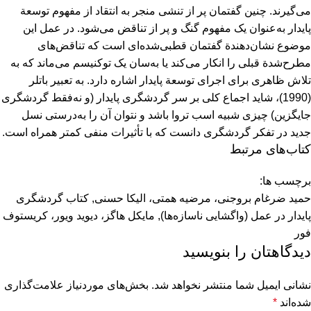
می‌گیرند. چنین گفتمان پر از تنشی منجر به انتقاد از مفهوم توسعة
پایدار به‌عنوان یک مفهوم گنگ و پر از تناقض می‌شود. در عمل این
موضوع نشان‌دهندة گفتمان قطبی‌شده‌ای است که تناقض‌های
مطرح‌شدة قبلی را انکار می‌کند یا به‌سان یک توکنیسم می‌ماند که به
تلاش ظاهری برای اجرای توسعة پایدار اشاره دارد. به تعبیر باتلر
(1990)، شاید اجماع کلی بر سر گردشگری پایدار (و نه‌فقط گردشگری
جایگزین) چیزی شبیه اسب تروا باشد و نتوان آن را به‌درستی نسل
جدید در تفکر گردشگری دانست که با تأثیرات منفی کمتر همراه است.
کتاب‌های مرتبط
برچسب ها:
حمید ضرغام بروجنی، مرضیه همتی، الیکا حسنی
,
کتاب گردشگری
پایدار در عمل (واگشایی ناسازه‌ها)
,
مایکل هاگز، دیوید ویور، کریستوف
فور
دیدگاهتان را بنویسید
نشانی ایمیل شما منتشر نخواهد شد.
بخش‌های موردنیاز علامت‌گذاری
شده‌اند
*