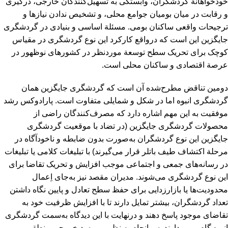
خودخواهانة گردشگران، وابستگی به تسهیل‌کنندگان خارجی، درگیری
و رقابت در میان بومیان جوامع محلی، و تشخیص ندادن نیازها و
ترجیحات واقعی ساکنان بومی. مسئلة اساسی و بنیادی در گردشگری
جایگزین این است که درواقع کارکرد این نوع گردشگری در مقیاس
کوچک برای تحریک سطح توسعة‌ موردنظر در کشورهای نوظهور در
عرصة اقتصادی و ساکنان محلی است.
دومین تناقض مطرح‌شده آن است که گردشگری جایگزین همان
گردشگری انبوه اما در شکل و شمایلی متفاوت است. پارادوکس رشد
موفقیت به این مهم اشاره دارد که مصرف‌کنندگان راضی از
محصولات گردشگری جایگزین (در تضاد با موقعیت گردشگری
جایگزین این نوع گردشگران به‌صورت بدون ضابطه و ناخودآگاه در
مرحلة اکتشاف طیف باتلر قرار می‌گیرند) با تبلیغات کلامی یا تبلیغات
در رسانه‌های جمعی و اجتماعی موجب افزایش و تحریک تقاضا برای
این نوع گردشگری می‌شوند. مدیران مقصد نیز به‌جای اِعمال
محدودیت‌ها یا بازارزدایی برای حفظ سطح تعادل و پایین نگاه داشتن
تعداد گردشگران، بیشتر تمایل دارند تا با افزایش ظرفیت خود به
تقاضای موجود پاسخ دهند و درنهایت با این دیدگاه به‌سمت گردشگری
انبوه گام برمی‌دارند. سرانجام به نظر می‌رسد خروجی منطقی