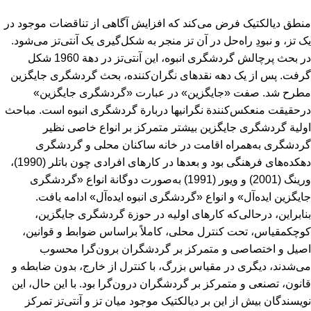
منطق دیالکتیک فرض می‌کند که افزایش آگاهی از تناقضات موجود در
یک تز، و نبودِ راه‌حل در آن تز منجر به شکل‌گیری یک آنتی‌تز می‌شود.
در بحث پرچالش گردشگری انبوه، این آنتی‌تز در دهة 1960 شکل
گرفت. پس از یک دهه نقدهای نگران‌کننده، بحث گردشگری جایگزین
مطرح شد. صفت «جایگزین» در عبارت «گردشگری جایگزین»
درحقیقت منعکس‌کنندة نگرانی‏ها دربارة گردشگری انبوه است. مباحث
اولیة گردشگری جایگزین بیشتر متمرکز بر انواع خاصی نظیر
گردشگری به‌همراه اقامت در خانه ساکنان محلی و گردشگری
دهکده‌های فرهنگی بود و بعدها در کارهای افرادی چون باتلر (1990)،
ورینگ (2001) و ویور (1991) به‌صورت دوگانة انواع «گردشگری
جایگزین ایده‌آل» و انواع «گردشگری انبوه ایده‌آل» ادامه یافت.
بنابراین، درحالی‌که کارهای اولیه در حوزة گردشگری جایگزین،
کوچک‏مقیاس، تحت کنترل محلی، کاملاً براساس ضوابط و قوانین،
اصیل و اختصاصی و متمرکز بر گردشگران برون‌گرا محسوب
می‌شدند، دیگری در مقیاس بزرگ، با کنترل از خارج، بدون ضابطه و
قانون، تصنعی و متمرکز بر گردشگران درون‌گرا بود. با این حال، این
نویسندگان بیش از این بر دیالکتیک موجود میان تز و آنتی‌تز تمرکز