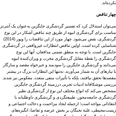
نکرده‌اند.
چهار تناقض
می‌توان استدلال کرد که تفسیر گردشگری جایگزین به‌عنوان یک آنتی‌تز
مناسب برای گردشگری انبوه از طریق چند تناقض آشکار در این نوع
گردشگری، نقض می‌شود. چهار مورد از این تناقضات را ویور (2014)
شناسایی کرده است. اولین تناقض انتظارات غیرواقعی در گردشگری
جایگزین است. با توجه به منطق ضمنی مدافعان، آنها این نوع
گردشگری را نقطة مقابل گردشگری مخرب و ویران‌کنندة انبوه
می‌دانند و گردشگری جایگزین را سودمند و خیرخواه مقصد و سازگار
با نیازهای آن به شمار می‌آورند. نه‌تنها این انتظارات بزرگ در بیشتر
مقصدها تحقق نیافتند، بلکه با تأثیرات منفی متعدد، معکوس نیز شدند.
بررسی موشکافانة ادبیات تجربی درزمینة گردشگری جایگزین
مشخص می‌کند که انواع مختلف این نوع از گردشگری نظیر
گردشگری جامعه‌‌محور، طبیعت‏گردی و گردشگری داوطلبانه با
انتقاداتی مواجه است؛ ازجمله ایجاد مزاحمت و دخالت اجتماعی و
زیست‌محیطی، غلبة نخبگان بر بخش عرضه و تقاضا، انگیزه‌های