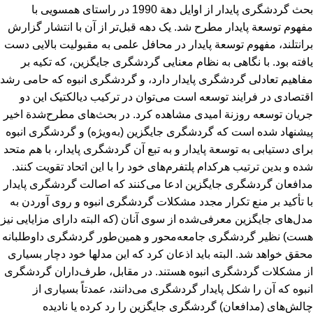
بحث گردشگری پایدار از اوایل دهة 1990 در راستای همسویی با
مفهوم توسعة پایدار مطرح شد. یک دهه قبل‌تر از آن با انتشار گزارش
برانتلند، مفهوم توسعة پایدار در محافل علمی به مقبولیت بالایی دست
یافته بود. با نگاهی به نظام معنایی گردشگری جایگزین، که تکیه بر
مفاهیم تعادلی گردشگری پایدار دارد، و گردشگری انبوه که حامی رشد
اقتصادی در فرایند توسعه است می‌توان در ترکیب دیالکتیک این دو
جریان توسعه روزنة امیدی مشاهده کرد. در بحث‌های مطرح‌شدة اخیر
پیشنهاد شده ‌است که گردشگری جایگزین (به‌ویژه) و گردشگری انبوه
برای دستیابی به توسعة پایدار و به تبع آن گردشگری پایدار، با هم متحد
شده و بدین ترتیب هرکدام پلتفرم‌های خود را با این اتحاد تقویت کنند.
مدافعان گردشگری جایگزین ادعا می‌کنند که اصالت گردشگری پایدار
با تأکید بر منع تکرار مجدد مشکلات گردشگری انبوه و روی آوردن به
مدل‌های جایگزین معرفی‌شده از سوی آنان (که البته دارای مزایایی نیز
هست) نظیر گردشگری جامعه‌محور و همین‌طور گردشگری داوطلبانه
محقق خواهد شد. البته باید اذعان کرد که این مدل‏ها خود دچار بسیاری
از مشکلات گردشگری انبوه هستند. در مقابل، طرف‌داران گردشگری
انبوه که آن را شکل پایدار گردشگری می‌دانند، عمدتاً بسیاری از
چالش‌های (مدافعان) گردشگری جایگزین را رد کرده یا نادیده