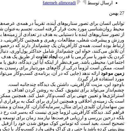
ارسال توسط
fatemeh alimoradi
27
بهمن
توانایی انسان برای تصور سناریوهای آینده، تقریباً در همه‌ی عرصه‌ه
محیط روان‌شناسی مورد بحث قرار گرفته‌ است. تجسم ‌به‌عنوان ش
از تصور سناریوهای آینده با دستیابی به هدف در تعدادی از زمینه‌ها به
ورزش و پیشرفت شغلی، مطالعات رهبری و همچنین کارآفرینی، در
ارتباط بوده ‌است. همه‌ی کارآفرینان یک چشم‌انداز دارند که درخص
آن تلاش می‌کنند، خواه این چشم‌انداز شامل حداکثر پول‌آوری، دنبال
کردن یک شور یا سرگرمی یا قدرت
ایجاد تفاوت
از طریق یک هدف
اجتماعی/ محیطی باشد. صرف‌نظر از اینکه آیا این دیدگاه، دقیق یا م
است، ممکن است لزوماً درکی از گام‌های موردنیاز برای رسیدن به
زمین موعود
ارائه ندهد (جایی که در آن، برنامه‌ی کسب‌وکار می‌توان
مورد استفاده قرار گیرد).
باوجود این، مزیت کارآفرینی، داشتن یک دیدگاه چندجانبه است.
چشم‌انداز می‌تواند برای تشویق، کمک به روشن کردن اهداف و
استراتژ‌ی‌ها و تعیین جهتی برای کسب‌وکار عمل کند. همچنین ممکن
است یک زمینه‌ی اخلاقی و همچنین ابزاری برای کمک به برقراری ار
بین سهامداران کلیدی (‌برای مثال، سرمایه‌گذاران، کارمندان و مشت
فراهم کند. دیدگاه کارآفرینی لزوماً چیزی نیست که به‌سرعت رخ ‌ده
بلکه درحین بررسی و ارزیابی فرصت‌ها نیازمند زمان برای توسعه و
تصحیح است. بعید است که توماس کوک موفق شدن خود را ازقبل
پیش‌بینی کرده باشد یا حتی ری کراک وقتی وارد کسب‌وکار با دیک و