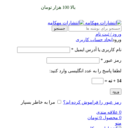
سفارشات خود را برای
بالا 100 هزار تومان
را با پیک رایگان تجربه
کنید
جستجو
ورود / ثبت نام
ورود
ایجاد حساب کاربری
نام کاربری یا آدرس ایمیل
*
رمز عبور
*
لطفا پاسخ را به عدد انگلیسی وارد کنید:
14 + نه =
ورود
رمز عبور را فراموش کرده اید؟
مرا به خاطر بسپار
0
علاقه مندی
0
محصول
0
تومان
منو