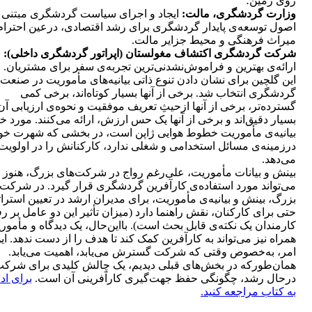
روی زمین؛
وزارت گردشگری، مالت:
ایجاد و اجرای سیاست گردشگری مبتنی ب
اصول توسعه‌ی پایدار گردشگری برای رشد اقتصادی، درعین احترام
میراث فرهنگی و محیط جزایر مالت.
شرکت گردشگری اکتشاف مغولستان (اپراتور گردشگری داخلی):
ارائه‌ی بهترین و فراموش‌نشدنی‌ترین تجربه‌ی سفر برای مشتریان.
این گلچین برای نشان دادن تنوع ذاتی بیانیه‌های ‌مأموریت در صنعت
گردشگری انتخاب شد. برخی از آنها بسیار کوتاه‌اند، برخی کمی
گسترده‌تر، برخی از آنها ازحیثِ تعریف موفقیت و نحوه‌ی ارزیابی آن
بسیار دقیق‌اند و برخی از آنها یک حس ارزش،‌ ارائه می‌کنند. مورد 
بیانیه‌ی‌ ‌مأموریت خطوط هوایی ژاپن است، در بخشی که شهرت خو
درزمینه‌ی مسائل استخدامی و شغلی ندارد، کارکنانش را در اولویت
می‌دهد.
بینش و بیانات ‌مأموریت، علی‌رغم رواج در ‌شرکت‌های بزرگ، هنوز 
می‌تواند مورد استفاده‌ی کارآفرین گردشگری قرار گیرد. در شرکت‌
بزرگ، بینش و بیانیه‌ی ‌مأموریت، برای مدیران ارشد در تعیین استرا
حتی برای کارکنان، نقش راهنما دارد (میزان تأثیر این دو عامل بر رف
کارمندان یک نکته‌ی قابل ‌بحث است). بااین‌حال، یک دیدگاه و ‌مأمور
همراه نیز می‌تواند به کارآفرین کمک کند تا هدف را از دست ندهد. ای
امر، به‌خصوص وقتی که شرکت گسترش می‌یابد، اهمیت می‌یابد.
همان‌طورکه در بخش‌های قبلی دیدیم، یک چالش کلیدی برای شرک
درحال رشد، چگونگی حفظ جهت‌گیری کارآفرینی آن است.
برای ادا
به کتاب مراجعه کنید.