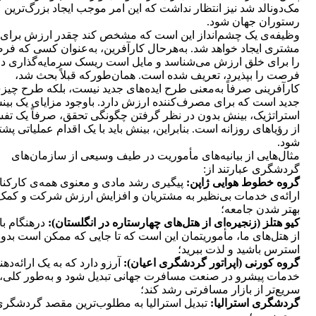
مک‌دونالد شد نیز انتظار نداشت که این امر موجب ایجاد بزرگ‌ترین
رستوران جهان شود.
وظیفه‌ی یک چشم‌انداز این است که مشخص کند چقدر ارزش برای
مشتری ایجاد خواهد شد. به‌هرحال کارآفرین، ‌به‌عنوان کسی که ف
را برای خلق ارزش می‌شناسد و مایل است ریسک سرمایه‌گذاری در
فرصت را بپذیرد، تعریف شده‌ است. همان‌طورکه ‌قبلاً بحث شد،
کارآفرینی صرفاً به‌معنی طرح ایده‌های جدید نیست، بلکه طرح چیز
جدید است که برای مصرف‌کننده ارزش دارد. باوجود مزایای یک بی
استراتژیک، بینش بدون در نظر گرفتن چگونگی تحقق، صرفاً یک تف
از رؤیاهای روزانه است. بنابراین، بینش باید با یک اقدام عملیاتی پشت
شود.
مثال‌هایی از بیانیه‌های ‌مأموریت در طیف وسیعی از سازمان‌های
گردشگری عبارتند از:
گروه خطوط هوایی ژاپن:
پیگیری رشد مادی و معنوی همه‌ی کارکنا
ارائه‌ی خدمات بی‌نظیر به مشتریان و افزایش ارزش شرکت و کمک 
بهتر شدن جامعه؛
کیو هتلز (زنجیره‌ای از هتل‌های چهارستاره در انگلستان):
درهنگام با
از ‌هتل‌های ما، ‌مأموریتمان این است که تا جایی که ممکن است بدو
استرس باشید و لذت ببرید؛
گروه کورنی (اپراتور گردشگری اعیان):
آرزو دارد که به یک ارائه‌دهن
خدمات پیشرو در صنعت مسافرت جهانی تبدیل شود و به‌طور کلی،
سریع‌تر از بازار مسافرتی رشد کند؛
گردشگری استرالیا:
تبدیل استرالیا به مطلوب‌ترین مقصد گردشگر