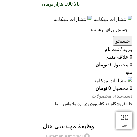
سفارشات خود را برای
بالا 100 هزار تومان
را با پیک رایگان
تجربه کنید
جستجو
ورود / ثبت نام
0
علاقه مندی
0
محصول
0
تومان
منو
0
محصول
0
تومان
دسته‌بندی محصولات
خانه
فروشگاه
نقد کتاب
ویدیو
درباره‌ ما
تماس با ما
بریده‌های کتاب
25
25
25
25
24
27
14
30
دی
تیر
مرداد
فروردین
فروردین
فروردین
فروردین
فروردین
وظیفۀ مهندسی هتل
Fatemeh Alimoradi