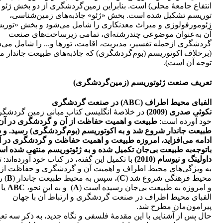
انتفاع جامعۀ محلی) است. بنابراین زمین‌گردشگری از دو بخش ژئو 
توریسم تشکیل شده است. بخش «ژئو» جاذبه‌های زمین‌شناسی،
ژئومورفولوژی و میراث معدنکاری را شامل می‌شود و بخش «توری
آن به‌عنوان موضوعی چندرشته‌ای، تمامی زیرساخت‌های صنعت
گردشگری ازجمله تفسیر، مدیریت، اقامت، تورها و... را شامل می‌
(برخلاف اکوتوریسم (بوم‌گردشگری) که جاذبه‌های طبیعت جاندار م
توجه آن است).
تعریف صنعت ژئوتوریسم (زمین‌گردشگری)
الفبای محیط اطراف (ABC) در صنعت گردشگری
نکوئی صدری (2009)
در خلاصۀ انگلیسی کتاب مبانی زمین گردشگ
خود آورده است:
طبیعت و اهمیت حفاظت از آن و گردشگری در آن 
طبیعت جاندار شروع شد و به اکوتوریسم (بوم‌گردشگری) رسید. و د
ادامه می‌افزاید، امروزه طبیعت و اهمیت حفاظت و گردشگری در آ
باتوجه‌به طبیعت بی‌جان تکمیل شده و به ژئوتوریسم منتهی شده ا
داولینگ و نیوسام (2010)
با تکمیل این گفته‌، در کتاب خود آورده‌اند: 
به ویژگی‌های محیط اطراف و اهمیت آن و گردشگری و حفاظت از آ
محیط فرهنگی شروع شد (
C
)، سپس به محیط طبیعت جاندار (
B
) 
و امروزه به طبیعت بی‌جان رسیده است (
A
) و به این نحو،
ABC
یا
الفبای محیط اطراف در صنعت گردشگری و ارتباط آن با جهان
پیرامون‌مان مطرح شد.
حال پس از آشنایی با این مقدمۀ فلسفی و نگاه جدید، به ذکر سه تع