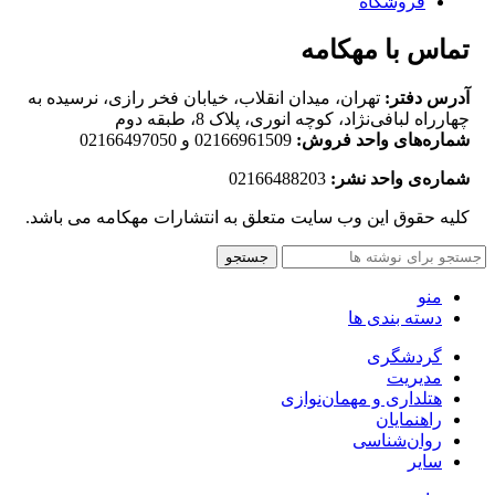
فروشگاه
تماس با مهکامه
آدرس دفتر:
تهران، میدان انقلاب، خیابان فخر رازی، نرسیده به
چهارراه لبافی‌نژاد، کوچه انوری، پلاک 8، طبقه دوم
شماره‌های واحد فروش:
02166961509 و 02166497050
شماره‌‌ی واحد نشر:
02166488203
کلیه حقوق این وب سایت متعلق به انتشارات مهکامه می باشد.
جستجو
منو
دسته بندی ها
گردشگری
مدیریت
هتلداری و مهمان‌نوازی
راهنمایان
روان‌شناسی
سایر