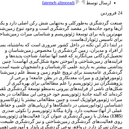
ارسال توسط
fatemeh alimoradi
24
فروردین
صنعت گردشگری به‌طور‌كلی و به‌تنهایی شش رکن اصلی دارد و یكی
آن‌ها وجود جاذبه‌ها در مقصد گردشگری است و وجود تنوع زمین‌شن
مهم‌ترین پایه برای توسعۀ ژئوتوریسم و شناسایی میراث زمین‌شناخ
برای تأسیس ژئوپارك‌هاست.
در ابتدا ذکر این نکته در داخل کشور ضروری است که به‌اشتباه، بس
از افراد و مدیران، زمین گردشگری را مخصوص زمین‌شناسان و
تحصیل‌کردگانی می‌انگارند که قصد آنها تماشا، شناخت پدیده‌ها و
فرایندهای زمین‌شناختی و آموختن نحوۀ شکل‌گیری آنهاست! چنین
پنداشتی بیشتر به بازدید علمی کارشناسان و دانشجویان شبیه است ت
گردشگری عامه‌پسند برای ترویج علوم زمین و بسط علم زمین‌شنا
ژئومورفولوژی و میراث معدنکاری در بطن جامعه! و برخی از
پژوهشگران نیز ژئوتوریسم را علم مطالعاتی برای بهره‌گیری از
شکل‌های ناشی از فرایندهای بیرونی به‌منظو توسعۀ گردشگری تلق
کرده‌اند که البته جاذبۀ ژئوتوریسم خود خروجی این مطالعات در ب
میراث ژئومورفولوژیک است و چنین مطالعاتی بیشتر با ژئوکانسرو
(شناسایی ژئودایورسیتی در دانشگاه‌ها و ارزیابی‌های علمی و حفاظ
عملی از آنها) سنخیت دارد. واژۀ بیگانۀ ژئوتوریسم را نكوئی صدری
(
1385
) معادل با زمین‌گردشگری عنوان کرد؛ فعالیت‌های ژئوتوریست
روی فعالیت‌های گردشگری زمین‌شناختی و نیز گردشگری طبیعت
بی‌جان تمركز دارد. درواقع، نوعی گردشگری پایدار و آموزشی (همرا