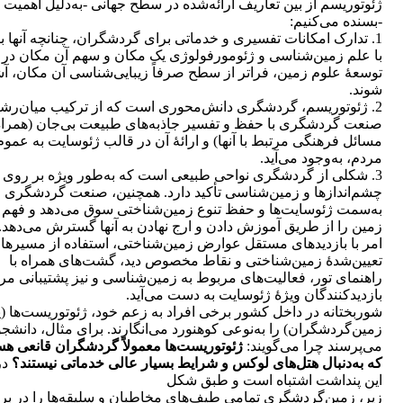
ژئوتوریسم از بین تعاریف ارائه‌شده در سطح جهانی -به‌دلیل اهمیت آن
-بسنده می‌کنیم:
1. تدارک امکانات تفسیری و خدماتی برای گردشگران، چنانچه آنها بتو
با علم زمین‌شناسی و ژئومورفولوژی یک مکان و سهم آن مکان در
توسعۀ علوم زمین، فراتر از سطح صرفاً زیبایی‌شناسی آن مکان، آش
شوند.
2. ژئوتوریسم، گردشگری دانش‌محوری است که از ترکیب میان‌رشت
صنعت گردشگری با حفظ و تفسیر جاذبه‌های طبیعت بی‌جان (همراه 
مسائل فرهنگی مرتبط با آنها) و ارائۀ آن در قالب ژئوسایت به عموم
مردم، به‌وجود می‌آید.
3. شکلی از گردشگری نواحی طبیعی است که به‌طور ویژه بر روی
چشم‌اندازها و زمین‌شناسی تأکید دارد. همچنین، صنعت گردشگری ر
به‌سمت ژئوسایت‌ها و حفظ تنوع زمین‌شناختی سوق می‌دهد و فهم 
زمین را از طریق آموزش دادن و ارج نهادن به آنها گسترش می‌دهد. 
امر با بازدیدهای مستقل عوارض زمین‌شناختی، استفاده از مسیرها
تعیین‌شدۀ زمین‌شناختی و نقاط مخصوص دید، گشت‌های همراه با
راهنمای تور، فعالیت‌های مربوط به زمین‌شناسی و نیز پشتیبانی مر
بازدیدکنندگان ویژۀ ژئوسایت به دست می‌آید.
شوربختانه در داخل کشور برخی افراد به زعم خود، ژئوتوریست‌ها (ی
زمین‌گردشگران) را به‌نوعی کوهنورد می‌انگارند. برای مثال، دانشجو
می‌پرسند چرا می‌گویند:
ژئوتوریست‌ها معمولاً گردشگران قانعی هس
که به‌دنبال هتل‌های لوکس و شرایط بسیار عالی خدماتی نیستند؟
در
این پنداشت اشتباه است و طبق شکل
زیر، زمین‌گردشگری تمامی طیف‌های مخاطبان و سلیقه‌ها را در بر