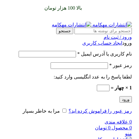
سفارشات خود را برای
بالا 100 هزار تومان
را با پیک رایگان تجربه
کنید
جستجو
ورود / ثبت نام
ورود
ایجاد حساب کاربری
نام کاربری یا آدرس ایمیل
*
رمز عبور
*
لطفا پاسخ را به عدد انگلیسی وارد کنید:
1 × چهار =
ورود
رمز عبور را فراموش کرده اید؟
مرا به خاطر بسپار
0
علاقه مندی
0
محصول
0
تومان
منو