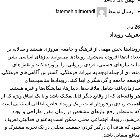
ارسال توسط
fatemeh alimoradi
26
دی
تعریف رویداد
رویدادها بخش مهمی از فرهنگ و جامعه امروزی هستند و سالانه بر
تعداد آن‌ها افزوده می‌شود. رویدادها می‌توانند نیازهای اساسی بشر،
مانند نیازهای جسمی، فردی و روانی، را برآورده کنند و نقش‌های
متعددی ازجمله توجه به میراث فرهنگی، گسترش آگاهی‌های فرهنگی،
توسعه جامعه و گردشگری ایفا کنند. رویدادها مناسبت‌های
سازمان‌یافته شامل ملاقات‌ها، دیدارها، نمایشگاه‌‌ها و غیره هستند.
هر واقعه‌ای که از وقایع دیگر قابل‌تفکیک باشد و یا یک اتفاق ویژه که از
اهمیت زیادی برخوردار است و ﯾﮏ روﯾﺪاد ﺧﺎص، اﺗﻔﺎﻗﯽ اﺳﺘﺜﻨﺎﯾﯽ اﺳﺖ
ﮐﻪ به‌منظور رﻓﻊ ﻧﯿﺎزﻫﺎی ﻣﺸﺨﺺ در زﻣﺎن ﻣﻘﺮر ﻃﺮاﺣﯽ و اﯾﺠﺎد
می‌شود. روﯾﺪاد اﺟﺘﻤﺎﻋﯽ ﻣﺤﻠﯽ ﻣﻤﮑﻦ اﺳﺖ به‌عنوان ﻓﻌﺎﻟﯿﺘﯽ ﺗﻌﺮﯾﻒ
شود ﮐﻪ ﻫﺪف آن درﮔﯿﺮ ﮐﺮدن ﺟﻤﻌﯿﺖ ﻣﺤﻠـﯽ در ﯾﮏ ﺗﺠﺮبه ﻣﺸﺘﺮک و
ﻣﻨﺎﻓﻊ ﻣﺘﻘﺎﺑﻞ ﺑﺎﺷﺪ.