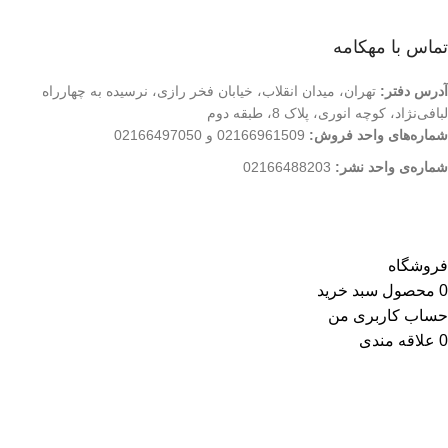
فروشگاه
تماس با مهکامه
آدرس دفتر:
تهران، میدان انقلاب، خیابان فخر رازی، نرسیده به چهارراه
لبافی‌نژاد، کوچه انوری، پلاک 8، طبقه دوم
شماره‌های واحد فروش:
02166961509 و 02166497050
شماره‌‌ی واحد نشر:
02166488203
کلیه حقوق این وب سایت متعلق به انتشارات مهکامه می باشد.
فروشگاه
0
محصول
سبد خرید
حساب کاربری من
0
علاقه مندی