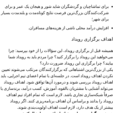
ﺑﺮای ﺗﻤﺎﺷﺎﭼﯿﺎن و ﮔﺮدﺷﮕﺮان ﺷﺎﯾﺪ ﺷﻮر و ﻫﯿﺠﺎن ﯾﮏ ﻋﻤﺮ و ﺑﺮای
شرکت‌کنندگان بزرگ‌ترین ﻓﺮﺻﺖ ﻧﺘﺎﯾﺞ کوتاه‌مدت و بلندمدت ﺑﺴﯿﺎر
ﺑﺮای ﺷﻬﺮ؛
اﻓﺰاﯾﺶ درآﻣﺪ ﻣﺤﻠﯽ ﻧﺎﺷﯽ از هزینه‌های ﻣﺴﺎﻓﺮان.
اهداف برگزاری رویداد
ﻫﻤﯿﺸﻪ ﻗﺒﻞ از ﺑﺮﮔﺰاری روﯾﺪاد، اﯾﻦ سؤالات را از ﺧﻮد ﺑﭙﺮﺳﯿﺪ: ﭼﺮا
می‌خواهید اﯾﻦ روﯾﺪاد را ﺑﺮﮔﺰار ﮐﻨﯿﺪ؟ ﭼﺮا ﻣﺮدم ﺑﺎﯾﺪ ﺑﻪ روﯾﺪاد ﺷﻤﺎ
ﺑﯿﺎﯾﻨﺪ؟ ﭼﺮا ﺑﺮﮔﺰاری این روﯾﺪاد ﺿﺮورت دارد؟
ﯾﮑﯽ از بزرگ‌ترین اﺷﺘﺒﺎﻫﺎﺗﯽ ﮐﻪ ﺑﺮﮔﺰارﮐﻨﻨﺪﮔﺎن ﻣﺮﺗﮑﺐ می‌شوند ﺗﻌﯿﯿﻦ
ﻧﮑﺮدن اﻫﺪاف روﯾﺪاد اﺳﺖ. در جلسه‌ای ﺑﺎ ﺗﻤﺎم اﻋﻀﺎی ﺗﯿﻢ اﺟﺮاﯾﯽ، ﺑﺎﯾﺪ
اﻫﺪاف روﯾﺪاد بررسی شوند و درمورد آن‌ها ﺗﻮاﻓﻖ شود. اﻫﺪاف روﯾﺪاد
می‌تواند آﺷﻨﺎﯾﯽ ﺑﺎ ﻣﺸﺘﺮﯾﺎن ﺑﺎﻟﻘﻮه، آﻣﻮزش، ﮐﺴﺐ درآﻣﺪ، ﺑﺮﻧﺪﺳﺎزی ﯾﺎ
صرفاً شبکه‌سازی ﺗﺠﺎری ﺑﺎﺷﺪ. ﻻزم اﺳﺖ ﮐﻪ ﺗﻤﺎم اﻓﺮاد ﺗﯿﻢ اﻫﺪاف
روﯾﺪاد را ﺑﺪاﻧﻨﺪ و ﺑﺮاﺳﺎس آن اﻫﺪاف برنامه‌ریزی ﮐﻨﻨﺪ. اﮔﺮ روﯾﺪاد
ﺑﯿﺸﺘﺮ از ﯾﮏ ﻫﺪف دارد، ﻻزم اﺳﺖ اﻫﺪاف اولویت‌بندی ﺷﻮﻧﺪ.