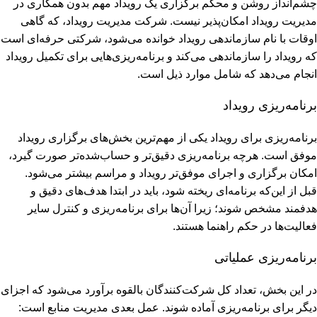
چشم‌انداز روشن و محکم برگزاری یک رویداد مهم بدون همکاری در
مدیریت رویداد امکان‌پذیر نیست. شرکت مدیریت رویداد، که گاهی
اوقات با نام سازماندهی رویداد خوانده می‌شود، شرکتی حرفه‌ای است
که رویداد را سازماندهی می‌کند و برنامه‌ریزی‌هایی برای تکمیل رویداد
انجام می‌دهد که شامل موارد ذیل است.
برنامه‌ریزی رویداد
برﻧﺎﻣﻪ‌رﯾﺰی ﺑﺮای روﯾﺪاد ﯾﮑﯽ از مهم‌ترین بخش‌های ﺑﺮﮔﺰاری روﯾﺪاد
ﻣﻮﻓﻖ اﺳﺖ. ﻫﺮچه برنامه‌ریزی دقیق‌تر و حساب‌شده‌تر ﺻﻮرت ﮔﯿﺮد،
اﻣﮑﺎن ﺑﺮﮔﺰاری و اﺟﺮای موفق‌تر روﯾﺪاد و ﻣﺮاﺳﻢ ﺑﯿﺸﺘﺮ می‌شود.
قبل از این‌که برنامه‌ای ریخته شود، باید در ابتدا هدف‌های دقیق و
هدفمند مشخص شوند؛ زیرا آن‌ها برای برنامه‌ریزی و کنترل سایر
فعالیت‌ها در حکم راهنما هستند.
برنامه‌ریزی عملیاتی
در این بخش، تعداد کل شرکت‌کنندگان بالقوه برآورد می‌شود که اجزای
دیگر برای برنامه‌ریزی آماده شوند. عمل بعدی مدیریت منابع است: