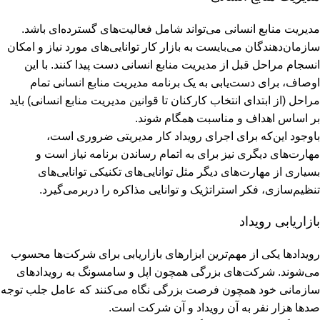
مدیریت منابع انسانی می‌تواند شامل فعالیت‌های گسترده‌ای باشد.
سازمان‌دهندگان می‌بایست به بازار کار توانایی‌های مورد نیاز و امکان
انسجام مراحل قبل از مدیریت منابع انسانی دست پیدا کنند. با این
اوصاف، برای دست‌یابی به یک برنامه مدیریت منابع انسانی تمام
مراحل (از ابتدای انتخاب کارکنان تا قوانین مدیریت منابع انسانی) باید
بر اساس اهداف و مناسبت همگام شوند.
باوجود این‌که برای اجرای رویداد کار مدیریتی ضروری است،
مهارت‌های دیگری نیز برای به اتمام رساندن برنامه نیاز است و
بسیاری از مهارت‌های دیگر مثل توانایی‌های تکنیکی توانایی‌های
تنظیم‌سازی، فکر استراتژیک و توانایی مذاکره را دربرمی‌گیرد.
بازاریابی رویداد
روﯾﺪادﻫﺎ ﯾﮑﯽ از مهم‌ترین اﺑﺰارﻫﺎی ﺑﺎزارﯾﺎﺑﯽ ﺑﺮای ﺷﺮﮐﺖ‌ﻫﺎ ﻣﺤﺴﻮب
ﻣﯽ‌ﺷﻮﻧﺪ. ﺷﺮﮐﺖ‌ﻫﺎی ﺑﺰرﮔﯽ ﻫﻤﭽﻮن اﭘﻞ و ﺳﺎﻣﺴﻮﻧﮓ ﺑﻪ روﯾﺪادﻫﺎی
ﺳﺎزﻣﺎﻧﯽ ﺧﻮد همچون ﻓﺮﺻﺖ ﺑﺰرﮔﯽ ﻧﮕﺎه ﻣﯽ‌ﮐﻨﻨﺪ ﮐﻪ ﻋﺎﻣﻞ ﺟﻠﺐ ﺗﻮﺟﻪ
ﺻﺪﻫﺎ ﻫﺰار ﻧﻔﺮ ﺑﻪ آن روﯾﺪاد و آن ﺷﺮﮐﺖ اﺳﺖ.