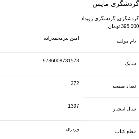
گردشگری مایس
گردشگری
,
گردشگری رویداد
395,000
تومان
امین پیرمحمدزاده
نام مولف
9786008731573
شابک
272
تعداد صفحه
1397
سال انتشار
وزیری
قطع کتاب