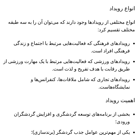
انواع رویداد
انواع مختلفی از رویدادها وجود دارند که می‌توان آن را به سه طبقه
مختلف تقسیم کرد:
رویدادهای فرهنگی که فعالیت‌هایی مرتبط با اجتماع و زندگی
فرهنگی افراد است.
رویدادهای ورزشی که فعالیت‌هایی مرتبط با یک مهارت ورزشی از
طریق رقابت با هدف تفریح و لذت است.
رویدادهای تجاری که شامل ملاقات‌ها، کنفرانس‌ها و
نمایشگاه‌هاست.
اهمیت رویداد
بخشی از برنامه‌های توسعه ﮔﺮدﺷﮕﺮی و اﻓﺰاﯾﺶ ﮔﺮدﺷﮕﺮان
ورودی؛
ﯾﮑﯽ از مهم‌ترین ﻋﻮاﻣﻞ ﺟﺬب ﮔﺮدﺷﮕﺮ (ﺑﺮﻧﺪﺳﺎزی)؛