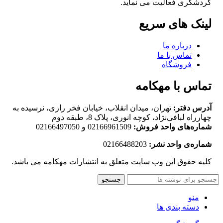
گردشگری فعالیت می نماید.
لینک های سریع
درباره ما
تماس با ما
فروشگاه
تماس با مهکامه
آدرس دفتر:
تهران، میدان انقلاب، خیابان فخر رازی، نرسیده به
چهارراه لبافی‌نژاد، کوچه انوری، پلاک 8، طبقه دوم
شماره‌های واحد فروش:
02166961509 و 02166497050
شماره‌‌ی واحد نشر:
02166488203
کلیه حقوق این وب سایت متعلق به انتشارات مهکامه می باشد.
جستجو
منو
دسته بندی ها