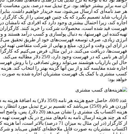
آن سه برابر بیشتر خواهد بود. نرخ تبدیل سه درصد، بدین معناست که
هر صد نامه‌ای که ارسال می‌شود، سه خریدار خواهیم داشت. بنابرای
بازاریاب شاید تصمیم بگیرد که یک چنین فهرستی را از یک کارگزار م
اجاره کند، زیرا احتمال بیشتری وجود دارد که افرادی که نامشان در 
فهرست قید شده است، محصولات شرکت را خرید کنند. کارگزاران
تهیه‌کننده این فهرست‎ها، به دنبال پولسازی و کسب درآمد هستند و
انرژی زیادی، صرف توسعه فهرست‌های خود از طریق تحقیق می‌کنن
در ازای این وقت و انرژی، مبلغ و بهایی از شرکت متقاضی تهیه این
فهرست‌ها، دریافت می‌کنند. در این مثال، فرض می‌کنیم که کارگزار
ازای هر نامی که در فهرست وجود دارد، 25/0 دلار مطالبه می‌کند.
حال این بازاریاب هوشمند می‌تواند روش تصادفی را با روش فهرس
اجاره شده مقایسه کند و از بین آنها گزینه بهتر را انتخاب کند. هزینه
کسب مشتری با کمک یک فهرست مشتریان اجاره شده به صورت ز
خواهد بود:
عدد 60/0، حاصل جمع هزینه هر نامه (35/0 دلار) به اضافۀ ه
آوردن هر نام (25/0) می‌باشد که تقسیم بر نرخ تبدیل مورد انتظار، ب
هزینه اکتساب یک مشتری را نشان می‌دهد (20 دلار). پس، وا
که هر چند هزینه ارسال نامه به نام‌های مندرج در یک فهرست تهیه 
از کارگزار (در این مثال به میزان 71 درصد) بالاتر است، اما هزینه
اکتساب مشتریان به صورت قابل ملاحظه‌ای کاهش می‌یابد و شرک