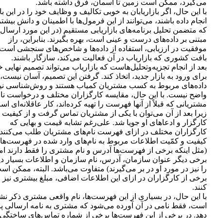
می‌گیرد، ممکن است زمین تا آسمان، فرق داشته باشد.
با این حال، اگر بازاریابان به خوبی تکالیف و وظایف خود را در این با
انجام داده باشند، می‌توانند از این فرمول‌ها با اطمینان و دانش بیشت
که متضمن تحلیل برنامه‌های بازاریابی مستقیم (در این مورد ارسال 
مبتنی بر داده‌های درست و عینی است، بهره بگیرند. بنابراین، راز
موفقیت در ارزیابی، استفاده از داده‌ها و شاخص‌های سنجشی است ک
بافت کشوری که بازاریاب در آن فعالیت می‌کند، سازگار باشند.
بعد از انجام تجزیه‌وتحلیل‎‌هاست که بازاریاب می‌تواند تصمیم نهای
برای ورود به بازار جدید، اتخاذ کند. گرفتن این تصمیم، آسان نیست، 
داده‌های مربوط به کسب مشتریان کمیاب هستند و روش‌شناسی نی
واضح نیست. با این حال، مقایسه کارگزاران مختلف و درخواست نا
مشتریانی که قبلاً از آنها فهرست را تهیه کرده‌اند، کار عاقلانه‌ای اس
زیرا بعد از آن می‌توان با یکی از مشتریان تماس گرفت و از کیفیت 
کارگزار و ادعاهای او جویا شد. علی‌رغم تشابه قیمت و بهایی که
کارگزاران مختلف در ازای فهرست نام‌های مشتریان طلب می‌کنند،
کیفیت و کمّیت اطلاعات مربوط به نام‌های وارد شده در فهرست‌های
(مثل اینکه برخی از فهرست‌ها آدرس و نام مشتری را فقط دارند اما
برخی دیگر عنوان سازمان، آدرس، نام سازمان و اطلاعات بسیار د
را نیز در مورد او در بر می‌گیرند) متفاوت می‌باشد. البته، ممکن اس
برخی از کارگزاران در ازای این اطلاعات اضافی، مبلغ بیشتری نیز
کنند.
با این حال، در بسیاری از این فهرست‌ها، نام واقعی مشتری ذکر نش
است، فقط نامی در آن آورده می‌شود که مشتری به نامه ارسالی پ
دهد. در برخی از این فهرست‌ها برخی از شماره تماس‌های ساختگی