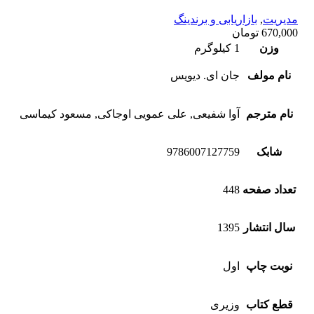
مدیریت
,
بازاریابی و برندینگ
670,000
تومان
وزن
1 کیلوگرم
نام مولف
جان ای. دیویس
نام مترجم
آوا شفیعی, علی عمویی اوجاکی, مسعود کیماسی
شابک
9786007127759
تعداد صفحه
448
سال انتشار
1395
نوبت چاپ
اول
قطع کتاب
وزیری