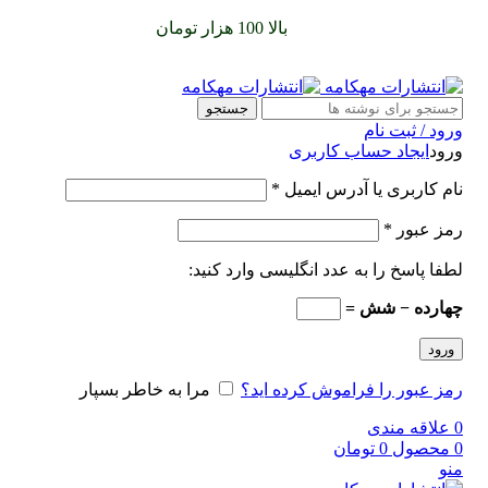
سفارشات خود را برای
بالا 100 هزار تومان
را با پیک رایگان تجربه
کنید
جستجو
ورود / ثبت نام
ورود
ایجاد حساب کاربری
نام کاربری یا آدرس ایمیل
*
رمز عبور
*
لطفا پاسخ را به عدد انگلیسی وارد کنید:
چهارده − شش =
ورود
رمز عبور را فراموش کرده اید؟
مرا به خاطر بسپار
0
علاقه مندی
0
محصول
0
تومان
منو