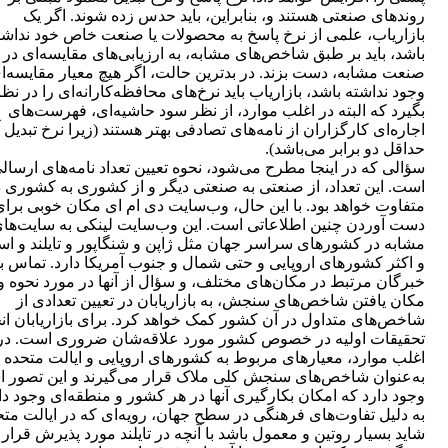
روندهای صنعتی هستند و، بنابراین، باید حدس زده شوند. اگر یک
بازاریاب، علمی از نرخ پاسخ به محصولات یا صنعت خاص خود نداشت
باشد، باید بر طبق شاخص‌های مشابه، به ارزیابی‌های مقایسه‌ای در
صنعت مشابه، دست بزند. در بدترین حالت، اگر هیچ معیار مقایسه‌ا
وجود نداشته باشد، بازاریاب باید نرخ‌های محافظه‌کارانه‌ای را در نظ
بگیرد که البته در اغلب موارد، از نظر سود حاشیه‌ای، فهرست‌های
اجاره‌ای کارگزاران از نامه‌های تصادفی بهتر هستند (زیرا نرخ تبدیل آ
حداقل دو برابر می‌باشد).
سؤالی که در اینجا مطرح می‌شود، نحوه تعیین تعداد نامه‌های ارسال
است. این تعداد، از صنعتی به صنعتی دیگر و از کشوری به کشوری د
متفاوت خواهد بود. با این حال، وب‌سایت دی ام ای مکان خوبی برای
دست آوردن چنین اطلاعاتی است. این وب‌سایت لینکی به سایت‌ها
مشابه در کشورهای سراسر جهان مثل ژاپن و شنگاپور و تایلند و است
و اکثر کشورهای اروپایی و حتی شمال و جنوب آمریکا دارد. تماس با
خبرگان مرتبط در مکان‌های مختلف، و سؤال از آنها در مورد نحوه و
مکان یافتن شاخص‌های سنجش، به بازاریابان در تعیین تعدادی از
شاخص‌های متداول در آن کشور کمک خواهد کرد. برای بازاریابان ان
تحقیقات اولیه در خصوص کشور مورد علاقه‌شان ضروری است. در
اغلب موارد، معیارهای مربوط به کشورهای اروپایی و ایالت متحده
به‌عنوان شاخص‌های سنجش کلی ملاک قرار می‌گیرند و این تصور اش
وجود دارد که امکان بکارگیری آنها در هر کشور و منطقه‌ای وجود دا
به دلیل تفاوت‌های فرهنگی در سطح جهان، رویه‌ای که در ایالت متح
شاید بسیار روتین و معمول باشد با آنچه در تایلند مورد پذیرش قرار