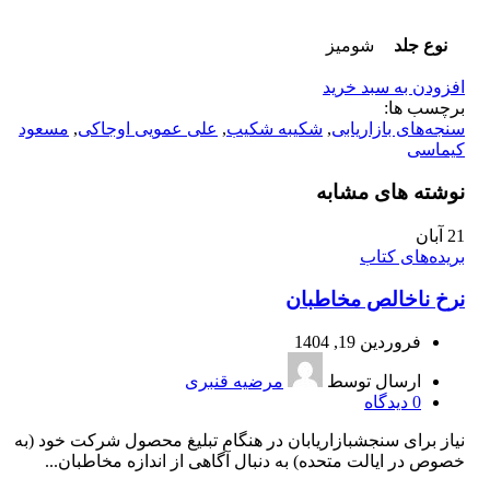
نوع جلد
شومیز
افزودن به سبد خرید
برچسب ها:
سنجه‌های بازاریابی
,
شکیبه شکیب
,
علی عمویی اوجاکی
,
مسعود
کیماسی
نوشته های مشابه
21
آبان
بریده‌های کتاب
نرخ ناخالص مخاطبان
فروردین 19, 1404
ارسال توسط
مرضیه قنبری
0
دیدگاه
نیاز برای سنجشبازاریابان در هنگام تبلیغ محصول شرکت خود (به
خصوص در ایالت متحده) به دنبال آگاهی از اندازه مخاطبان...