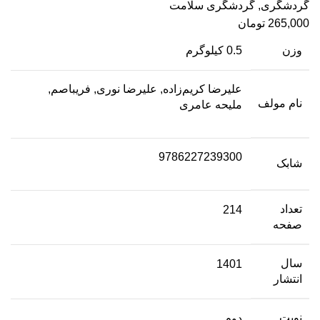
گردشگری
,
گردشگری سلامت
265,000
تومان
وزن
0.5 کیلوگرم
علیرضا کریم‌زاده, علیرضا نوری, فریباصم,
نام مولف
ملیحه عامری
9786227239300
شابک
تعداد
214
صفحه
سال
1401
انتشار
نوبت
دوم