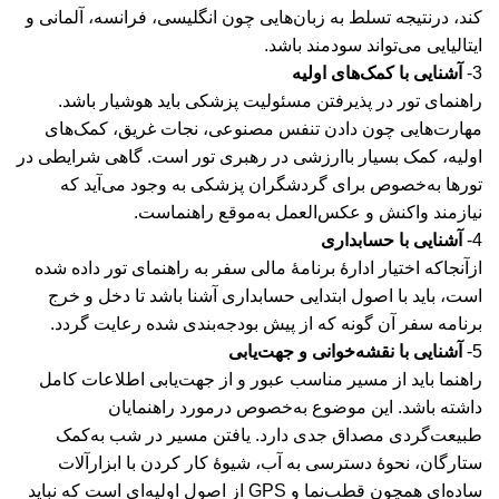
کند، درنتیجه تسلط به زبان‌هایی چون انگلیسی، فرانسه، آلمانی و
ایتالیایی می‌تواند سودمند باشد.
3-
آشنایی با کمک‌های اولیه
راهنمای تور در پذیرفتن مسئولیت پزشکی باید هوشیار باشد.
مهارت‌هایی چون دادن تنفس مصنوعی، نجات غریق، کمک‌های
اولیه، کمک بسیار باارزشی در رهبری تور است. گاهی شرایطی در
تورها به‌خصوص برای گردشگران پزشکی به وجود می‌آید که
نیازمند واکنش و عکس‌العمل به‌موقع راهنماست.
4-
آشنایی با حسابداری
ازآنجاکه اختیار ادارۀ برنامۀ مالی سفر به راهنمای تور داده شده
است، باید با اصول ابتدایی حسابداری آشنا باشد تا دخل و خرج
برنامه سفر آن گونه که از پیش بودجه‌بندی شده رعایت گردد.
5-
آشنایی با نقشه‌خوانی و جهت‌یابی
راهنما باید از مسیر مناسب عبور و از جهت‌یابی اطلاعات کامل
داشته باشد. این موضوع به‌خصوص درمورد راهنمایان
طبیعت‌گردی مصداق جدی دارد. یافتن مسیر در شب به‌کمک
ستارگان، نحوۀ دسترسی به آب، شیوۀ کار کردن با ابزارآلات
ساده‌ای همچون قطب‌نما و GPS از اصول اولیه‌ای است که نباید