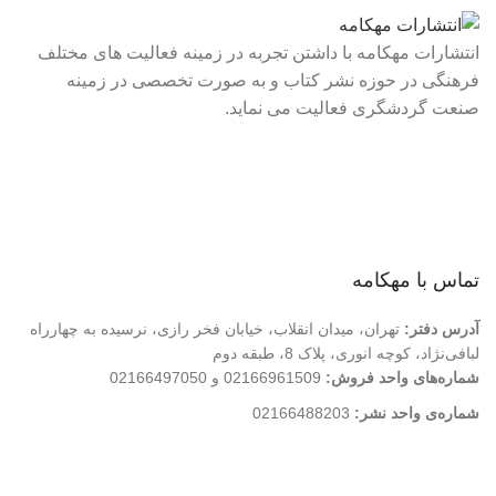
انتشارات مهکامه با داشتن تجربه در زمینه فعالیت های مختلف
فرهنگی در حوزه نشر کتاب و به صورت تخصصی در زمینه
صنعت گردشگری فعالیت می نماید.
لینک های سریع
درباره ما
تماس با ما
فروشگاه
تماس با مهکامه
آدرس دفتر:
تهران، میدان انقلاب، خیابان فخر رازی، نرسیده به چهارراه
لبافی‌نژاد، کوچه انوری، پلاک 8، طبقه دوم
شماره‌های واحد فروش:
02166961509 و 02166497050
شماره‌‌ی واحد نشر:
02166488203
کلیه حقوق این وب سایت متعلق به انتشارات مهکامه می باشد.