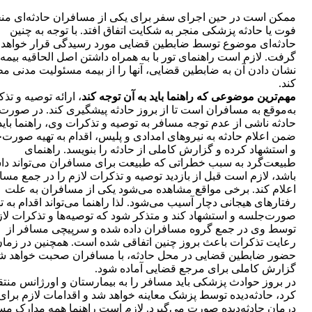
ممکن است در حین اجرای سفر برای یکی از مسافران حادثه‌ای منج
فوت یا حادثه‌ پزشکی منجر به شکایت اتفاق افتد. با توجه به چنین
حادثه‌ای موضوع توسط ضابطین قضایی مورد رسیدگی قرار خواهد
گرفت. لازم است راهنمای تور با به همراه داشتن اصل الحاقیه بیمه 
نشان دادن آن به ضابطین قضایی، آنها را از بیمه مسئولیت مدنی م
کند.
مهم‌ترین موضوعی که راهنما باید به آن توجه کند
، ارائه توصیه و تذ
به‌موقع به مسافران است تا از بر‌وز حادثه پیشگیری کند. در صورت
حادثه ناشی از عدم توجه مسافر به توصیه و تذکرات وی، راهنما باید
ضمن اعلام حادثه به نیروهای امدادی و پلیس، اقدام به تهیه صورت‌
و استشهاد کرده و گزارش کاملی از حادثه را بنویسد. راهنمای
طبیعت‌گرد به سبب خطراتی که طبیعت برای مسافران می‌تواند دا
باشد، لازم است قبل از بازدید توصیه و تذکرات لازم را در جمع مسا
اعلام کند. برخی مواقع مشاهده می‌شود یکی از مسافران به علت
رفتارهای هیجانی دچار آسیب می‌شود. لذا راهنما می‌تواند اقدام به ت
صورت‌جلسه و استشهاد کند و متذکر شود که توصیه‌ها و تذکرات لاز
توسط وی در جمع گروه مسافران داده شده و سرپیچی مسافر از
رعایت تذکرات باعث بروز چنین اتفاقی شده است. همچنین در زما
حضور ضابطین قضایی در محل حادثه، با مسافران صحبت خواهد شد
گزارش کاملی برای مرجع قضایی آماده شود.
در بروز حوادث پزشکی باید مسافر را به بیمارستان و اورژانس منت
کرد، حادثه‌دیده توسط پزشک معاینه خواهد شد و اقدامات لازم برای
درمان حادثه‌دیده صورت می‌گیرد. لازم است راهنما همه مدارک مس