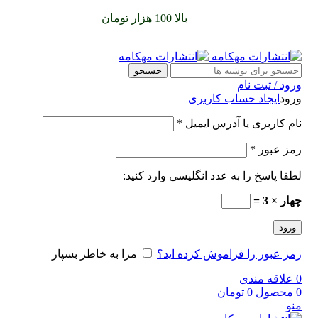
سفارشات خود را برای
بالا 100 هزار تومان
را با پیک رایگان تجربه
کنید
جستجو
ورود / ثبت نام
ورود
ایجاد حساب کاربری
نام کاربری یا آدرس ایمیل
*
رمز عبور
*
لطفا پاسخ را به عدد انگلیسی وارد کنید:
چهار × 3 =
ورود
رمز عبور را فراموش کرده اید؟
مرا به خاطر بسپار
0
علاقه مندی
0
محصول
0
تومان
منو