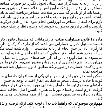
را برای ارائه به بیمه‌گر از بیمارستان تحویل بگیرد. در صورت ممانع
مسافر برای رفتن به پزشک و اورژانس و اعلام مسافر مبنی بر سل
راهنما باید از او یک برگه مبنی بر سلامت مسافر دریافت کند. به یاد
داشته باشید در زمان بروز حادثه و اعلام مسافر بر بیماری، باید اقد
لازم برای انتقال مسافر به اورژانس انجام شود، لذا از دادن هرگونه
دارویی و انجام تزریق به‌صورت خودسرانه و بدون نظر پزشک خودد
کنید.
ماده 12 قانون مسئولیت مدنی
- کارفرمایانی که مشمول قانون کار
هستند مسئول جبران خساراتی می‌باشند که از طرف کارکنان اداری 
کارگران آنان در حین انجام کار یا به ‌مناسبت آن وارد شده است مگ
این‌که محرز شود تمام احتیاط‌هایی که اوضاع و احوال قضیه ایجاب
می‌نموده به عمل آورده یا این‌که اگر ‌احتیاط‌های مزبور را به عمل
می‌آوردند باز هم جلوگیری از ورود زیان مقدور نمی‌‌بود. کارفرما می‌
به واردکننده خسارت در صورتی‌که مطابق قانون ‌مسئول شناخته ش
مراجعه نماید.
ممکن است در حین اجرای سفر برای یکی از مسافران حادثه‌ای منج
فوت یا حادثه‌ پزشکی منجر به شکایت اتفاق افتد. با توجه به چنین
حادثه‌ای موضوع توسط ضابطین قضایی مورد رسیدگی قرار خواهد
گرفت. لازم است راهنمای تور با به همراه داشتن اصل الحاقیه بیمه 
نشان دادن آن به ضابطین قضایی، آنها را از بیمه مسئولیت مدنی م
کند.
مهم‌ترین موضوعی که راهنما باید به آن توجه کند
، ارائه توصیه و تذ
به‌موقع به مسافران است تا از بر‌وز حادثه پیشگیری کند. در صورت