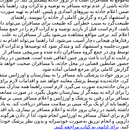
حادثه ناشی از عدم توجه مسافر به توصیه و تذکرات وی، راهنما باید
ضمن اعلام حادثه به نیروهای امدادی و پلیس، اقدام به تهیه صورت‌
و استشهاد کرده و گزارش کاملی از حادثه را بنویسد. راهنمای
طبیعت‌گرد به سبب خطراتی که طبیعت برای مسافران می‌تواند دا
باشد، لازم است قبل از بازدید توصیه و تذکرات لازم را در جمع مسا
اعلام کند. برخی مواقع مشاهده می‌شود یکی از مسافران به علت
رفتارهای هیجانی دچار آسیب می‌شود. لذا راهنما می‌تواند اقدام به ت
صورت‌جلسه و استشهاد کند و متذکر شود که توصیه‌ها و تذکرات لاز
توسط وی در جمع گروه مسافران داده شده و سرپیچی مسافر از
رعایت تذکرات باعث بروز چنین اتفاقی شده است. همچنین در زما
حضور ضابطین قضایی در محل حادثه، با مسافران صحبت خواهد شد
گزارش کاملی برای مرجع قضایی آماده شود.
در بروز حوادث پزشکی باید مسافر را به بیمارستان و اورژانس منت
کرد، حادثه‌دیده توسط پزشک معاینه خواهد شد و اقدامات لازم برای
درمان حادثه‌دیده صورت می‌گیرد. لازم است راهنما همه مدارک مس
را برای ارائه به بیمه‌گر از بیمارستان تحویل بگیرد. در صورت ممانع
مسافر برای رفتن به پزشک و اورژانس و اعلام مسافر مبنی بر سل
راهنما باید از او یک برگه مبنی بر سلامت مسافر دریافت کند. به یاد
داشته باشید در زمان بروز حادثه و اعلام مسافر بر بیماری، باید اقد
لازم برای انتقال مسافر به اورژانس انجام شود، لذا از دادن هرگونه
دارویی و انجام تزریق به‌صورت خودسرانه و بدون نظر پزشک خودد
کنید.
برای ادامه، به کتاب مراجعه کنید.