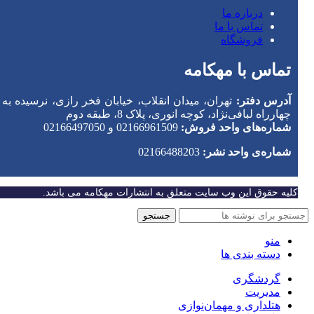
درباره ما
تماس با ما
فروشگاه
تماس با مهکامه
آدرس دفتر:
تهران، میدان انقلاب، خیابان فخر رازی، نرسیده به
چهارراه لبافی‌نژاد، کوچه انوری، پلاک 8، طبقه دوم
شماره‌های واحد فروش:
02166961509 و 02166497050
شماره‌‌ی واحد نشر:
02166488203
کلیه حقوق این وب سایت متعلق به انتشارات مهکامه می باشد.
جستجو
منو
دسته بندی ها
گردشگری
مدیریت
هتلداری و مهمان‌نوازی