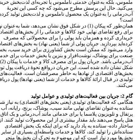
ملموس، بلکه به‌عنوان خدمتی ناملموس یا تجربه‌ای لذت‌بخش خرید
می‌کنید. حال این پرسش مطرح می‌شود که چه کسی این تجربۀ
آب‌درمانی را به‌عنوان یک محصول ناملموس و لذت‌بخش تولید کرده
است؟
همان‌طور که پیکان (1) در شکل فوق نشان می‌دهد، شما به‌عنوان ن
برای رفع تقاضای نهایی خود کالاها و خدماتی را از بخش‌های اقتصاد
خریداری کرده و همزمان باید پولی را برای محصولاتی که مصرف
کرده‌اید بپردازید. جریان پولی از شما (یعنی نهاد) به بخش‌های اقتصا
وارد می‌شود که ممکن است بخش کشاورزی برای خرید سیب، بخ
صنعت برای پوشاک، نوشت‌افزار و بنزین یا بخش خدمات برای خد
آب‌درمانی باشد
شکل نشان داده شده است. این جریان درواقع نحوۀ دریافت پول ت
بخش‌های اقتصادی از نهادها به خاطر مصرفشان است. فعالیت‌های
تولیدی در قبال ارائۀ کالاها و خدمات از شما (یعنی نهادها) پول دریا
می‌کنند.
گام 2: جریان بین فعالیت‌های تولیدی و عوامل تولید
هنگامی که فعالیت‌های تولیدی (یعنی بخش‌های اقتصادی) به نیاز شم
ستانده به‌عنوان تقاضای نهایی مانند سیب، پوشاک، برنج، رایانه، آب
پرتقال و تلویزیون پلاسما یا برای خدماتی مانند آب‌درمانی و یک اتاق 
هتل پاسخ می‌دهند باید مقدار بیشتری از این محصولات تولید کنند. از
ساختار داده- ستانده به یاد دارید که برای اینکه یک بخش اقتصادی
ستانده‌اش را تولید کند، کالاها و خدمات واسطه‌ای بسیاری از سایر
بخش‌ها مورد نیاز است که این موضوع به تحرک آن بخش‌ها منجر