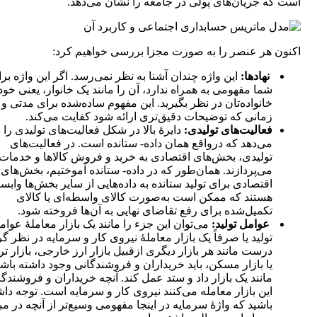
است که جریان‌های پولی در جامعه را نشان می‌دهد.
اکنون هر عنصر را به صورت مجزا بررسی خواهیم کرد:
نهادها:
این واژه چندان آشنا به نظر نمی‌رسد. اگر این واژه بر
شما مفهومی به همراه ندارد، آن را مانند یک خانوار، یعنی خود
خانواده‌تان در نظر بگیرید. این مفهوم ساده‌شده برای مدتی و ت
زمانی که توضیحات دقیق‌تری ارائه شود کفایت می‌کند.
فعالیت‌های تولیدی:
دایرۀ بالا در شکل فعالیت‌های تولیدی را 
می‌دهد که درواقع همان داده- ستانده است. در فعالیت‌های
تولیدی، بخش‌های اقتصادی به خرید و فروش کالاها و خدمات
می‌پردازند. همان‌طور که در داده- ستانده آموختیم، بخش‌های
اقتصادی برای تولید ستانده به داده‌هایی از سایر بخش‌ها وابست
هستند که ممکن است به‌صورت کالای واسطه‌ای یا کالای
تکمیل‌شده برای رفع تقاضای نهایی به آن‌ها فروخته شود.
عوامل تولید:
می‌توان این جزء را مانند یک بازار معاملۀ عوام
تولید یا صرفاً یک بازار معاملۀ نیروی کار و سرمایه در نظر گ
درست مانند هر بازار دیگری ازقبیل بازار ارز خارجی، بازار تره
یا بازار مسکن، باید خریداران و فروشندگانی وجود داشته باشند
مانند یک بازار داد و ستد عمل کند. آنچه خریداران و فروشندگ
این بازار معامله می‌کنند نیروی کار و سرمایه است. توجه داش
باشید که واژۀ سرمایه در اینجا مفهومی وسیع‌تر از آنچه در م