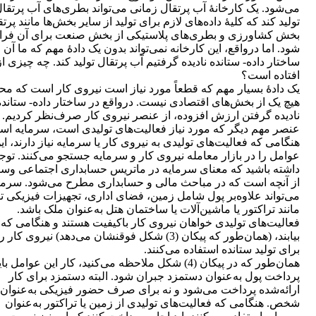
می‌شود. یک کارخانۀ آب پرتقال زمانی می‌تواند بطری‌های آب پرتقا
تولید کند که کلیۀ داده‌های لازم برای تولید از سایر بخش‌ها مانند پرتق
بخش کشاورزی و بطری‌های پلاستیکی از بخش صنعت برای آن فرا
شود. اما درواقع، این کارخانه نمی‌تواند بدون یک دادۀ مهم که ما آن ر
ساختار داده- ستانده نادیده گرفتیم آب پرتقال تولید کند. چه چیزی از
افتاده است؟
یک دادۀ بسیار مهم که قطعاً مورد نیاز است نیروی کار است که م
هیچ یک از بخش‌های اقتصادی نیست. درواقع در ساختار داده- ستانده 
نادیده گرفتن ارزش افزوده، از عنصر نیروی کار صرف‌نظر کردیم.
عنصر مهم دیگر که مورد نیاز فعالیت‌های تولیدی است، سرمایه اس
هنگامی که فعالیت‌های تولیدی به نیروی کار یا سرمایه نیاز دارند، ای
عوامل را در بازار معامله نیروی کار و سرمایه جستجو می‌کنند. توج
داشته باشید که معنای سرمایه در ماتریس حسابداری اجتماعی وسیع
از آنچه است که در مباحث مالی و حسابداری مطرح می‌شود. سرما
می‌تواند علاوه‌بر پول شامل زمین، فضای اداری، تجهیزات فیزیکی تو
مانند تراکتور یا ماشین‌آلات یا ساختمان هتل به‌عنوان ملک باشد.
فعالیت‌های تولیدی خواهان نیروی کار باکیفیت هستند و هنگامی که 
بیابند، (همان‌طور که پیکان (3) شکل فوقنشان می‌دهد) نیروی کار ر
برای تولید ستانده استفاده می‌کنند.
همان‌طور که در پیکان (4) شکل ملاحظه می‌کنید، کار این عوامل با
پرداخت پول به‌عنوان دستمزد جبران شود. البته دستمزد برای کار
ارائه‌شده پرداخت می‌شود و نه برای صرف حضور فیزیکی به‌عنوان
شخص. هنگامی که فعالیت‌های تولیدی از زمین یا تراکتور به‌عنوان