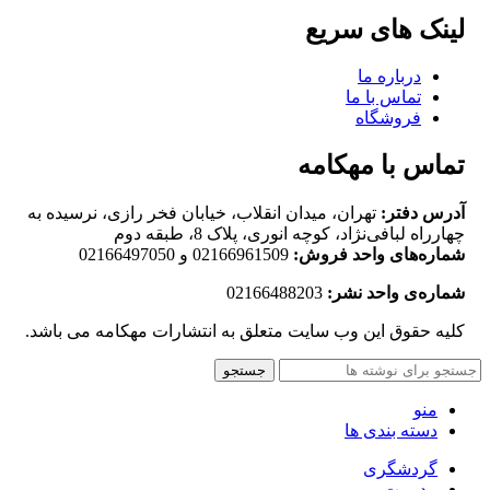
لینک های سریع
درباره ما
تماس با ما
فروشگاه
تماس با مهکامه
آدرس دفتر:
تهران، میدان انقلاب، خیابان فخر رازی، نرسیده به
چهارراه لبافی‌نژاد، کوچه انوری، پلاک 8، طبقه دوم
شماره‌های واحد فروش:
02166961509 و 02166497050
شماره‌‌ی واحد نشر:
02166488203
کلیه حقوق این وب سایت متعلق به انتشارات مهکامه می باشد.
جستجو
منو
دسته بندی ها
گردشگری
مدیریت