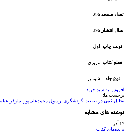
تعداد صفحه
296
سال انتشار
1396
نوبت چاپ
اول
قطع کتاب
وزیری
نوع جلد
شومیز
افزودن به سبد خرید
برچسب ها:
تحلیل کمی در صنعت گردشگری
,
رسول محمدعلی‌پور
,
نیلوفر عباس
نوشته های مشابه
17
آذر
بریده‌های کتاب