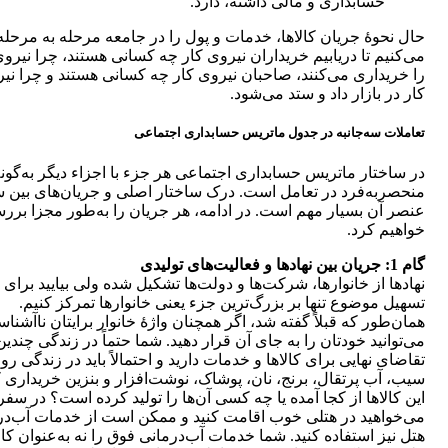
حسابداری و مالی داشته، دارد.
حال نحوۀ جریان کالاها، خدمات و پول را در جامعه مرحله به مرحل
می‌کنیم تا دریابیم خریداران نیروی کار چه کسانی هستند، چرا نیروی
را خریداری می‌کنند، صاحبان نیروی کار چه کسانی هستند و چرا نی
کار در بازار داد و ستد می‌شود.
تعاملات سه‌جانبه در جدول ماتریس حسابداری اجتماعی
در ساختار ماتریس حسابداری اجتماعی هر جزء با اجزاء دیگر به‌گونه
منحصربه‌فرد در تعامل است. درک ساختار اصلی و جریان‌های بین 
عنصر آن بسیار مهم است. در ادامه، هر جریان را به‌طور مجزا برر
خواهیم کرد.
گام 1: جریان بین نهادها و فعالیت‌های تولیدی
نهادها از خانوارها، شرکت‌ها و دولت‌ها تشکیل شده ولی بیایید برای
تسهیل موضوع تنها بر بزرگ‌ترین جزء یعنی خانوارها تمرکز کنیم.
همان‌طور که قبلاً گفته شد، اگر همچنان واژۀ خانوار برایتان ناآشنا
می‌توانید خودتان را به جای آن قرار دهید. شما حتماً در زندگی چندین
تقاضای نهایی برای کالاها و خدمات دارید و احتمالاً باید در زندگی ر
سیب، آب پرتقال، برنج، نان، پوشاک، نوشت‌افزار و بنزین خریداری ک
این کالاها از کجا آمده یا چه کسی آن‌ها را تولید کرده است؟ در سفر
می‌خواهید در هتلی خوب اقامت کنید و ممکن است از خدمات آب‌در
هتل نیز استفاده کنید. شما خدمات آب‌درمانی فوق را نه به‌عنوان کال