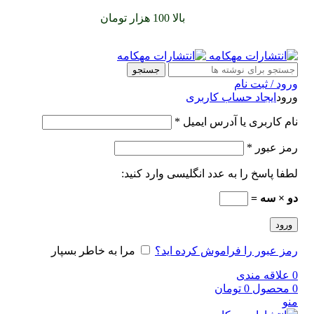
سفارشات خود را برای
بالا 100 هزار تومان
را با پیک رایگان تجربه
کنید
جستجو
ورود / ثبت نام
ورود
ایجاد حساب کاربری
نام کاربری یا آدرس ایمیل
*
رمز عبور
*
لطفا پاسخ را به عدد انگلیسی وارد کنید:
دو × سه =
ورود
رمز عبور را فراموش کرده اید؟
مرا به خاطر بسپار
0
علاقه مندی
0
محصول
0
تومان
منو